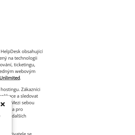
 HelpDesk obsahující
ný na technologii
vání, ticketingu,
řehledným webovým
 Unlimited
.
 hostingu. Zákazníci
plikace a sledovat
vírat. Mezi sebou
ravidla pro
íka a dalších
u
kce uživatele se