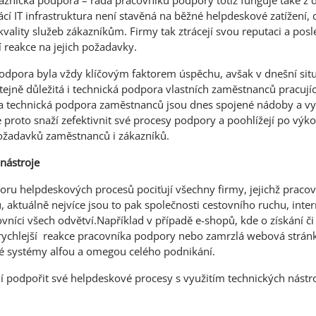
ákaznická podpora – řada pracovníků podpory totiž funguje také z
ácí IT infrastruktura není stavěná na běžné helpdeskové zatížení,
vality služeb zákazníkům. Firmy tak ztrácejí svou reputaci a posl
 reakce na jejich požadavky.
podpora byla vždy klíčovým faktorem úspěchu, avšak v dnešní situ
 stejně důležitá i technická podpora vlastních zaměstnanců pracujíc
a technická podpora zaměstnanců jsou dnes spojené nádoby a vy
e proto snaží zefektivnit své procesy podpory a poohlížejí po vý
 požadavků zaměstnanců i zákazníků.
nástroje
u helpdeskových procesů pociťují všechny firmy, jejichž pracovn
, aktuálně nejvíce jsou to pak společnosti cestovního ruchu, inte
vníci všech odvětví.Například v případě e-shopů, kde o získání či
 rychlejší reakce pracovníka podpory nebo zamrzlá webová stránk
vé systémy alfou a omegou celého podnikání.
í podpořit své helpdeskové procesy s využitím technických nástr