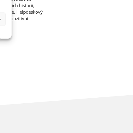
 jejich historii,
ném čase. Helpdeskový
m je pozitivní
y
fi-