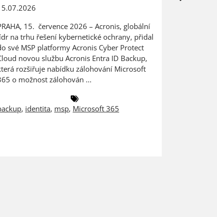
15.07.2026
24.06.202
PRAHA, 15. července 2026 – Acronis, globální
Digitaliza
lídr na trhu řešení kybernetické ochrany, přidal
výrobce na
do své MSP platformy Acronis Cyber Protect
dat PRAHA
Cloud novou službu Acronis Entra ID Backup,
ZEBRA SYST
která rozšiřuje nabídku zálohování Microsoft
českém a 
365 o možnost zálohován ...
společnost
backup
,
identita
,
msp
,
Microsoft 365
antivirus
,