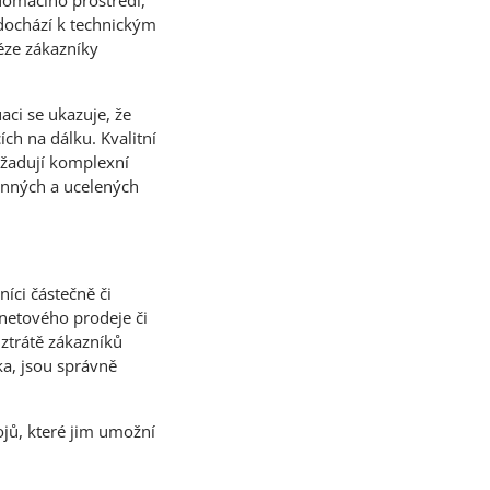
 domácího prostředí,
 dochází k technickým
éze zákazníky
aci se ukazuje, že
ích na dálku. Kvalitní
žadují komplexní
konných a ucelených
íci částečně či
rnetového prodeje či
 ztrátě zákazníků
a, jsou správně
ojů, které jim umožní