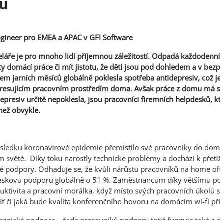
ů
Engineer pro EMEA a APAC v GFI Software
láře je pro mnoho lidí příjemnou záležitostí. Odpadá každodenní
 ty domácí práce či mít jistotu, že děti jsou pod dohledem a v be
em jarních měsíců globálně poklesla spotřeba antidepresiv, což 
tresujícím pracovním prostředím doma. Avšak práce z domu má sv
presiv určitě nepoklesla, jsou pracovníci firemních helpdesků, kt
než obvykle.
sledku koronavirové epidemie přemístilo své pracovníky do domá
m světě. Díky toku narostly technické problémy a dochází k přetí
ké podpory. Odhaduje se, že kvůli nárůstu pracovníků na home offi
skovu podporu globálně o 51 %. Zaměstnancům díky většímu po
ktivita a pracovní morálka, když místo svých pracovních úkolů sp
ť či jaká bude kvalita konferenčního hovoru na domácím wi-fi př