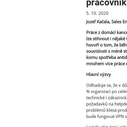
pracovník
5. 10. 2020
Jozef Kačala, Sales 
Práce z domácí kance
lze stihnout i nějaké
hovoří o tom, že běh
souvislosti s méně s
komu spotřeba antide
mnohem více práce 
Hlavní výzvy
Odhaduje se, že v dů
% organizací po celé
technické i zákaznic
požadavků na helpde
problémů klesá produ
bude fungovat VPN sí