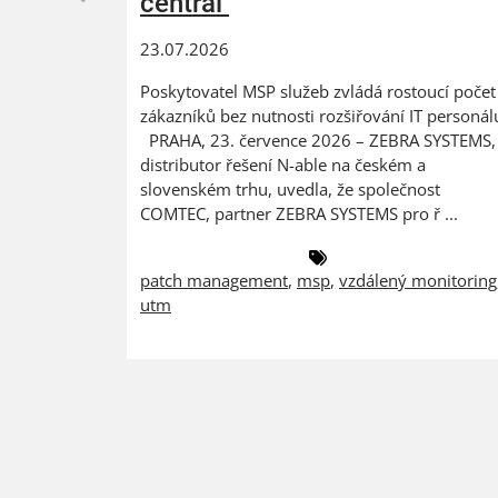
central
23.07.2026
Poskytovatel MSP služeb zvládá rostoucí počet
zákazníků bez nutnosti rozšiřování IT personál
PRAHA, 23. července 2026 – ZEBRA SYSTEMS,
distributor řešení N-able na českém a
slovenském trhu, uvedla, že společnost
COMTEC, partner ZEBRA SYSTEMS pro ř ...
patch management
,
msp
,
vzdálený monitoring
utm