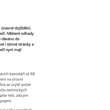
 únavné dojíždění,
zpečí. Některé odhady
je dáváno do
é i stinné stránky a
eří nyní mají
cích kanceláří až 88
žení na úrovni
ce se zvýšil počet
čtu technických
íše řeší, zda jim
ipojení.