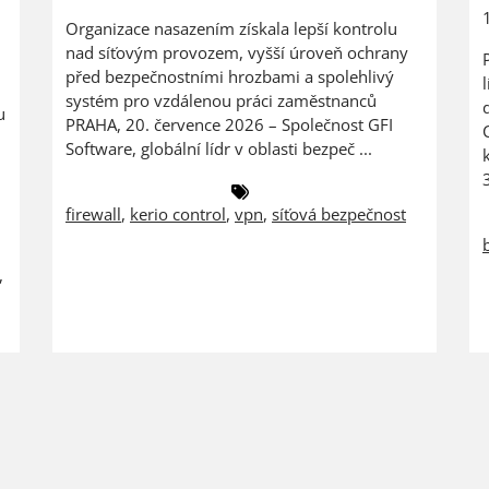
Organizace nasazením získala lepší kontrolu
nad síťovým provozem, vyšší úroveň ochrany
před bezpečnostními hrozbami a spolehlivý
systém pro vzdálenou práci zaměstnanců
u
PRAHA, 20. července 2026 – Společnost GFI
Software, globální lídr v oblasti bezpeč ...
firewall
,
kerio control
,
vpn
,
síťová bezpečnost
,