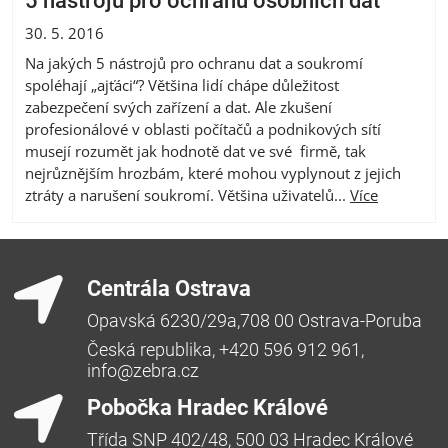
5 nástrojů pro ochranu osobních dat
30. 5. 2016
Na jakých 5 nástrojů pro ochranu dat a soukromí
spoléhají „ajťáci“? Většina lidí chápe důležitost
zabezpečení svých zařízení a dat. Ale zkušení
profesionálové v oblasti počítačů a podnikových sítí
musejí rozumět jak hodnotě dat ve své firmě, tak
nejrůznějším hrozbám, které mohou vyplynout z jejich
ztráty a narušení soukromí. Většina uživatelů...
Více
Centrála Ostrava
Opavská 6230/29a,708 00 Ostrava-Poruba
Česká republika, +420 596 912 961,
info@zebra.cz
Pobočka Hradec Králové
Třída SNP 402/48, 500 03 Hradec Králové