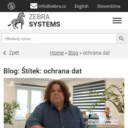
info@zebra.cz
English
Slovenščina
ZEBRA
SYSTEMS
Search Butt
Search
for:
Zpět
Home
»
Blog
»
ochrana dat
Blog: Štítek:
ochrana dat