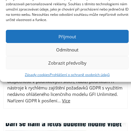
zobrazovali personalizované reklamy. Souhlas s těmito technologiemi nám
umožní zpracovávat údaje, jako je chování při procházení nebo jedinečná ID
na tomto webu. Nesouhlas nebo odvolání souhlasu může nepříznivě ovlivnit
určité vlastnosti a funkce.
Příjmout
GFI Unlimited: rychlá cesta k GDPR
16. 5. 2018
Odmítnout
Jednotné předplatné s přístupem k 12 řešením GFI
pomůže SMB firmám vyřešit zbývající požadavky
Zobrazit předvolby
v oblasti zpracování a ochrany osobních dat PRAHA, 16.
května 2018 – Společnost GFI Software,dodavatel řešení
Zásady cookies
Prohlášení o ochraně osobních údajů
bezpečnosti v podnikových sítích, nabízí podnikům IT
nástroje k rychlému zajištění požadavků GDPR s využitím
nedávno ohlášeného licenčního modelu GFI Unlimited.
Nařízení GDPR k posílení...
Více