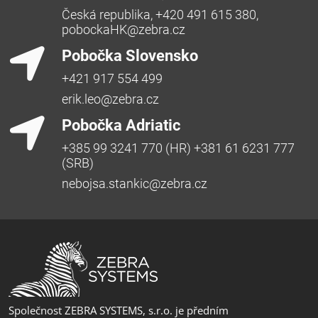
Česká republika, +420 491 615 380,
pobockaHK@zebra.cz
Pobočka Slovensko
+421 917 554 499
erik.leo@zebra.cz
Pobočka Adriatic
+385 99 3241 770 (HR) +381 61 6231 777
(SRB)
nebojsa.stankic@zebra.cz
Společnost ZEBRA SYSTEMS, s.r.o. je předním