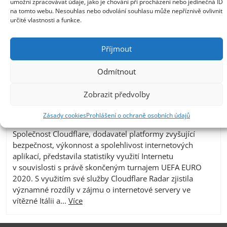
umožní zpracovávat údaje, jako je chování při procházení nebo jedinečná ID
na tomto webu. Nesouhlas nebo odvolání souhlasu může nepříznivě ovlivnit
určité vlastnosti a funkce.
Příjmout
Cloudflare: vítězství či prohra národních
Odmítnout
týmů silně ovlivňuje internetový provoz
Zobrazit předvolby
26. 7. 2021
Cloudflare Radar představil statistiky provozu v Anglii a
Zásady cookies
Prohlášení o ochraně osobních údajů
Itálii po finále EURO 2020 PRAHA, 26. července 2021 –
Společnost Cloudflare, dodavatel platformy zvyšující
bezpečnost, výkonnost a spolehlivost internetových
aplikací, představila statistiky využití Internetu
v souvislosti s právě skončeným turnajem UEFA EURO
2020. S využitím své služby Cloudflare Radar zjistila
významné rozdíly v zájmu o internetové servery ve
vítězné Itálii a...
Více