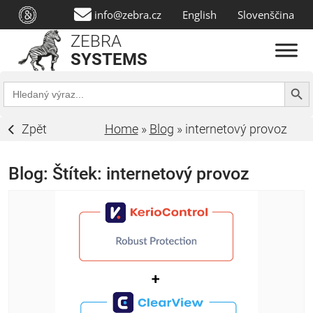
info@zebra.cz
English
Slovenščina
ZEBRA
SYSTEMS
Search Butt
Search
for:
Zpět
Home
»
Blog
»
internetový provoz
Blog: Štítek:
internetový provoz