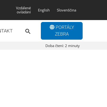
Vzdálené
English
Slovenščina
ovládání
Search
PORTÁLY
for:
NTAKT
Search Button
ZEBRA
Doba čtení:
2
minuty