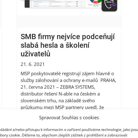
SMB firmy nejvíce podceňují
slabá hesla a školení
uživatelů
21. 6. 2021
MSP poskytovatelé registrují zájem hlavně o
služby zálohování a ochrany e-mailů PRAHA,
21. června 2021 – ZEBRA SYSTEMS,
distributor řešení N-able na českém a
slovenském trhu, na základě svého
průzkumu mezi MSP partnery uvedl, že
podniky nejvíce podceňují oblast správy
Spravovat Souhlas s cookies
hesel a školení uživatelů na kybernetickou
bezpečnost. S ohledem na zvýšené...
Více
kládání a/nebo přístupu k informacím o zařízení používáme technologie, jako jso
bory cookie. Děláme to, abychom zlepšili zážitek z prohlížení a zobrazovali