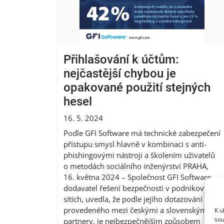
Přihlašování k účtům:
nejčastější chybou je
opakované použití stejných
hesel
16. 5. 2024
Podle GFI Software má technické zabezpečení
přístupu smysl hlavně v kombinaci s anti-
phishingovými nástroji a školením uživatelů
o metodách sociálního inženýrství PRAHA,
16. května 2024 – Společnost GFI Software,
dodavatel řešení bezpečnosti v podnikových
sítích, uvedla, že podle jejího dotazování
provedeného mezi českými a slovenskými
K u
sou
partnery, je nejbezpečnějším způsobem