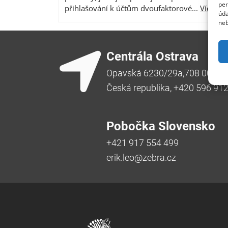
per
přihlašování k účtům dvoufaktorové...
Více
úda
neb
Centrála Ostrava
Opavská 6230/29a,708 00 Ost
Česká republika, +420 596 91
Pobočka Slovensko
+421 917 554 499
erik.leo@zebra.cz