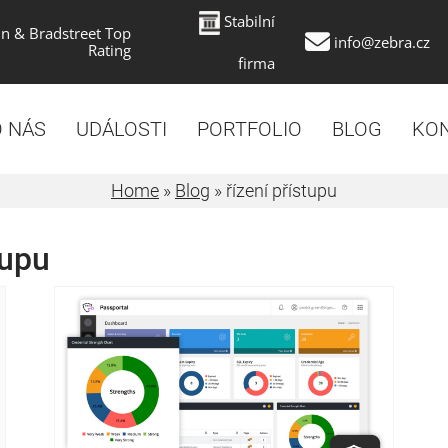
Stabilní
n & Bradstreet Top
info@zebra.cz
Rating
firma
 NÁS
UDÁLOSTI
PORTFOLIO
BLOG
KO
Home
»
Blog
»
řízení přístupu
tupu