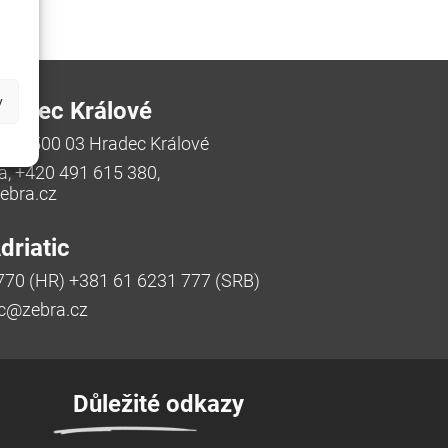
y
radec Králové
/48, 500 03 Hradec Králové
a, +420 491 615 380,
bra.cz
riatic
770 (HR) +381 61 6231 777 (SRB)
ic@zebra.cz
Důležité odkazy