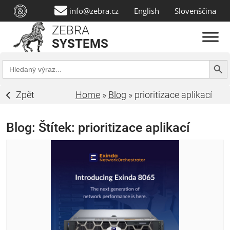
info@zebra.cz
English
Slovenščina
ZEBRA
SYSTEMS
Search Butt
Search
for:
Zpět
Home
»
Blog
»
prioritizace aplikací
Blog: Štítek:
prioritizace aplikací