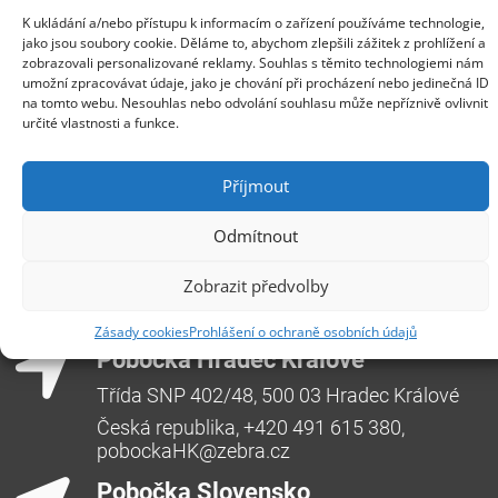
Software, dodavatel řešení bezpečnosti v podnikových
K ukládání a/nebo přístupu k informacím o zařízení používáme technologie,
sítích, představila hardwarový upgrade Exinda Network
jako jsou soubory cookie. Děláme to, abychom zlepšili zážitek z prohlížení a
Orchestrator 4062, řešení pro řízení síťového provozu a
zobrazovali personalizované reklamy. Souhlas s těmito technologiemi nám
prioritizaci aplikací, která přináší větší paměť a úložiště
umožní zpracovávat údaje, jako je chování při procházení nebo jedinečná ID
zvyšující výkonnost zařízení, a přitom nižší nároky na
na tomto webu. Nesouhlas nebo odvolání souhlasu může nepříznivě ovlivnit
spotřebu...
Více
určité vlastnosti a funkce.
Příjmout
Centrála Ostrava
Odmítnout
Opavská 6230/29a,708 00 Ostrava-Poruba
Zobrazit předvolby
Česká republika, +420 596 912 961,
info@zebra.cz
Zásady cookies
Prohlášení o ochraně osobních údajů
Pobočka Hradec Králové
Třída SNP 402/48, 500 03 Hradec Králové
Česká republika, +420 491 615 380,
pobockaHK@zebra.cz
Pobočka Slovensko