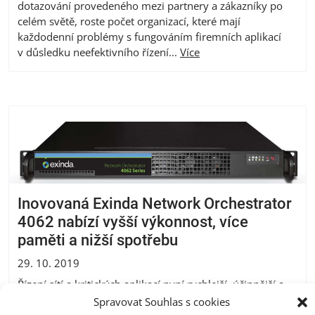
dotazování provedeného mezi partnery a zákazníky po
celém světě, roste počet organizací, které mají
každodenní problémy s fungováním firemních aplikací
v důsledku neefektivního řízení...
Více
Inovovaná Exinda Network Orchestrator
4062 nabízí vyšší výkonnost, více
paměti a nižší spotřebu
29. 10. 2019
Řízení sítí a kritických aplikací nyní rychlejší, účinnější a
spolehlivější PRAHA, 29. října 2019 – Společnost GFI
Spravovat Souhlas s cookies