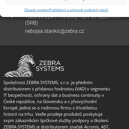
Pobočka Adriatic
Zásady cookies
Prohlášení o ochraně osobních údajů
+385 99 3241 770 (HR) +381 61 6231 777
(SRB)
nebojsa.stankic@zebra.cz
Společnost ZEBRA SYSTEMS, s.r.o. je předním
distributorem s přidanou hodnotou (VAD) v segmentu
IT bezpečnosti, ochrany dat a business continuity v
České republice, na Slovensku a v jihovýchodní
Evropě. Jedná se o rodinnou firmu s třicetiletou
historií na trhu. Vedle prodeje produktů poskytuje
svým zákazníkům špičkové služby podpory a školení.
ZEBRA SYSTEMS je distributorem značek Acronis, AST,