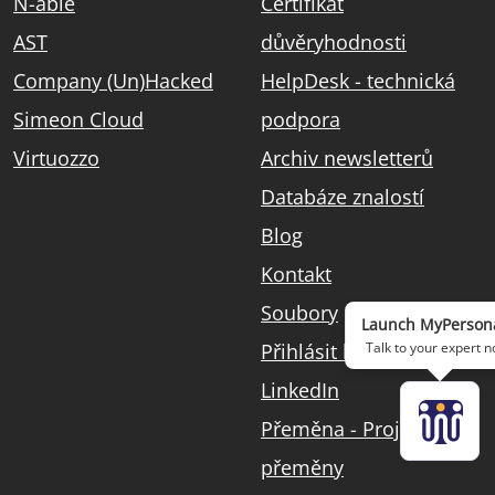
N-able
Certifikát
AST
důvěryhodnosti
Company (Un)Hacked
HelpDesk - technická
Simeon Cloud
podpora
Virtuozzo
Archiv newsletterů
Databáze znalostí
Blog
Kontakt
Soubory
Launch
MyPerson
Přihlásit k odběru
Talk to your expert n
LinkedIn
Přeměna - Projekt
přeměny