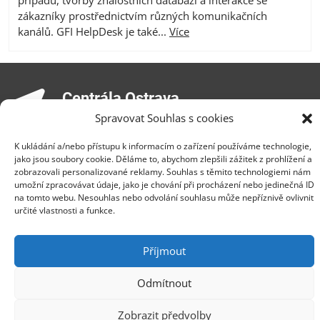
případů, tvorby znalostních databází a interakce se
zákazníky prostřednictvím různých komunikačních
kanálů. GFI HelpDesk je také...
Více
Centrála Ostrava
Spravovat Souhlas s cookies
Opavská 6230/29a,708 00 Ostrava-Poruba
Česká republika, +420 596 912 961,
K ukládání a/nebo přístupu k informacím o zařízení používáme technologie,
info@zebra.cz
jako jsou soubory cookie. Děláme to, abychom zlepšili zážitek z prohlížení a
zobrazovali personalizované reklamy. Souhlas s těmito technologiemi nám
Pobočka Hradec Králové
umožní zpracovávat údaje, jako je chování při procházení nebo jedinečná ID
na tomto webu. Nesouhlas nebo odvolání souhlasu může nepříznivě ovlivnit
Třída SNP 402/48, 500 03 Hradec Králové
určité vlastnosti a funkce.
Česká republika, +420 491 615 380,
pobockaHK@zebra.cz
Příjmout
Pobočka Slovensko
Odmítnout
+421 917 554 499
erik.leo@zebra.cz
Zobrazit předvolby