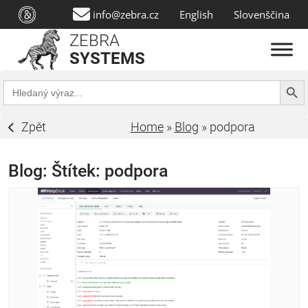
info@zebra.cz
English
Slovenščina
ZEBRA
SYSTEMS
Search Butt
Search
for:
Zpět
Home
»
Blog
»
podpora
Blog: Štítek:
podpora