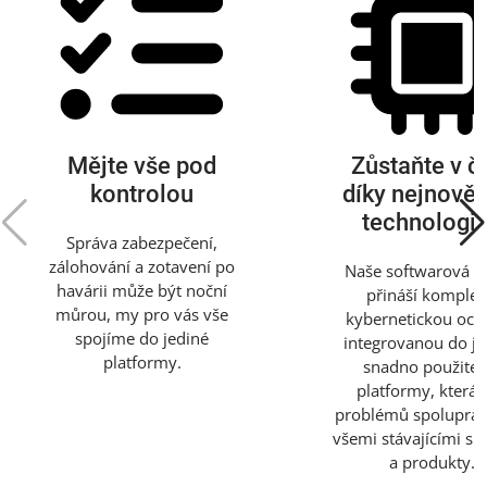
Mějte vše pod
Zůstaňte v č
kontrolou
díky nejnově
technologi
Správa zabezpečení,
zálohování a zotavení po
Naše softwarová ř
havárii může být noční
přináší komplet
můrou, my pro vás vše
kybernetickou och
spojíme do jediné
integrovanou do je
platformy.
snadno použitel
platformy, která 
problémů spoluprac
všemi stávajícími sl
a produkty.