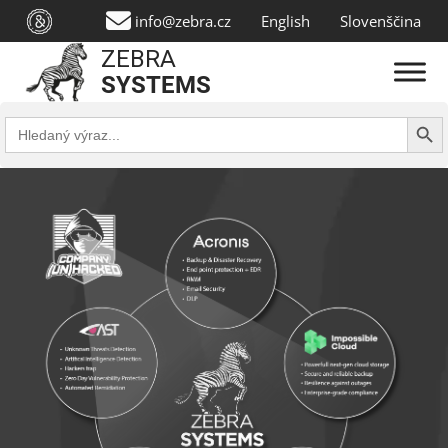
info@zebra.cz
English
Slovenščina
ZEBRA
SYSTEMS
Search Butt
Search
for: