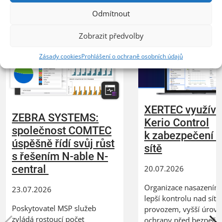
Odmítnout
Zobrazit předvolby
Zásady cookies
Prohlášení o ochraně osobních údajů
XERTEC využívá
ZEBRA SYSTEMS:
Kerio Control
společnost COMTEC
k zabezpečení 
úspěšně řídí svůj růst
sítě
s řešením N-able N-
central
20.07.2026
Organizace nasazením 
23.07.2026
lepší kontrolu nad síť
Poskytovatel MSP služeb
provozem, vyšší úrov
zvládá rostoucí počet
ochrany před bezpečn