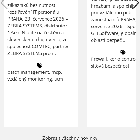
zákazníků bez nutnosti
hrozbami a spolehlivý
rozšiřování IT personálu
pro vzdálenou práci
PRAHA, 23. července 2026 –
zaměstnanců PRAHA, 2
ZEBRA SYSTEMS, distributor
července 2026 – Spole
řešení N-able na českém a
GFI Software, globální 
slovenském trhu, uvedla, že
oblasti bezpeč ...
společnost COMTEC, partner
ZEBRA SYSTEMS pro ř ...
firewall
,
kerio control
,
síťová bezpečnost
patch management
,
msp
,
vzdálený monitoring
,
utm
Zobrazit všechny novinky