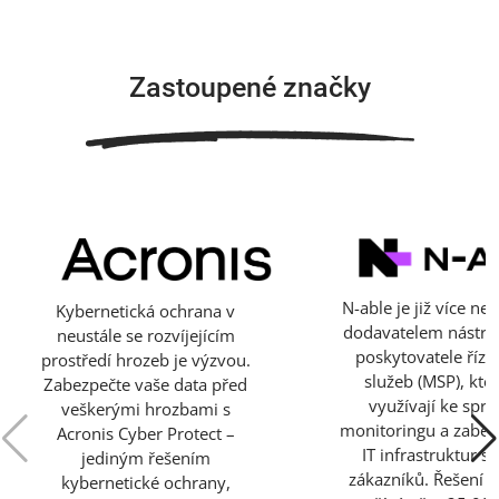
Zastoupené značky
N-able je již více než
Kybernetická ochrana v
dodavatelem nástro
neustále se rozvíjejícím
poskytovatele říze
prostředí hrozeb je výzvou.
služeb (MSP), kteř
Zabezpečte vaše data před
využívají ke sprá
veškerými hrozbami s
monitoringu a zabez
Acronis Cyber Protect –
IT infrastruktur s
jediným řešením
zákazníků. Řešení N
kybernetické ochrany,