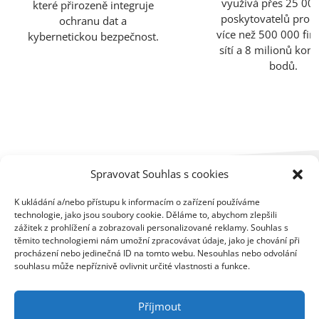
využívá přes 25 00
které přirozeně integruje
poskytovatelů pro 
ochranu dat a
více než 500 000 fir
kybernetickou bezpečnost.
sítí a 8 milionů kon
bodů.
Spravovat Souhlas s cookies
K ukládání a/nebo přístupu k informacím o zařízení používáme
technologie, jako jsou soubory cookie. Děláme to, abychom zlepšili
zážitek z prohlížení a zobrazovali personalizované reklamy. Souhlas s
těmito technologiemi nám umožní zpracovávat údaje, jako je chování při
procházení nebo jedinečná ID na tomto webu. Nesouhlas nebo odvolání
souhlasu může nepříznivě ovlivnit určité vlastnosti a funkce.
Novinky
Příjmout