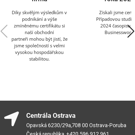
Díky skvělým výsledkům v
Získali jsme cenu
podnikání a výše
Případovou studii 
zmíněnému certifikátu si
2024 časopisu C
naší obchodní
Businessworl
partneři mohou být jistí, že
jsme společností s velmi
vysokou hospodářskou
stabilitou.
Centrála Ostrava
Opavská 6230/29a,708 00 Ostrava-Poruba
Česká republika, +420 596 912 961,