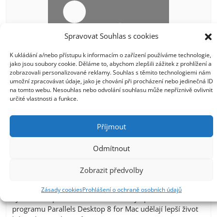
Spravovat Souhlas s cookies
K ukládání a/nebo přístupu k informacím o zařízení používáme technologie,
jako jsou soubory cookie. Děláme to, abychom zlepšili zážitek z prohlížení a
zobrazovali personalizované reklamy. Souhlas s těmito technologiemi nám
umožní zpracovávat údaje, jako je chování při procházení nebo jedinečná ID
na tomto webu. Nesouhlas nebo odvolání souhlasu může nepříznivě ovlivnit
určité vlastnosti a funkce.
Krabicová verze Parallels Desktop 8 CZ
již v prodeji
Příjmout
12. 9. 2012
Odmítnout
Krabicová verze Parallels Desktop 8 for Mac Dnes byla
uvolněna do prodeje krabicová verze produktu Parallels
Zobrazit předvolby
Desktop 8 for Mac – nejrychlejší, nejintuitivnější a
nejpropracovanější nástroj pro virtualizaci operačních
Zásady cookies
Prohlášení o ochraně osobních údajů
systému na počítačích Mac! Nové a vylepšené funkce
programu Parallels Desktop 8 for Mac udělají lepší život