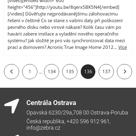
[video][embed width="600"
height="456"]http://youtu.be/8qerx5BK5N4[/embed]
[/video] Důvěřujte nejprodávanějšímu zálohovacímu
řešení v češtině Co se stane s vašimi daty při poškození
pevného disku nebo virové nákaze? Kolik času vám po
havárii zabere instlace a vyladění nového operačního
systému? Jak složité je pro vás synchronizovat data mezi
prací a domovem? Acronis True Image Home 2012...
Více
1
134
135
136
137
…
Centrála Ostrava
Opavská 6230/29a,708 00 Ostrava-Poruba
Česká republika, +420 596 912 961,
info@zebra.cz