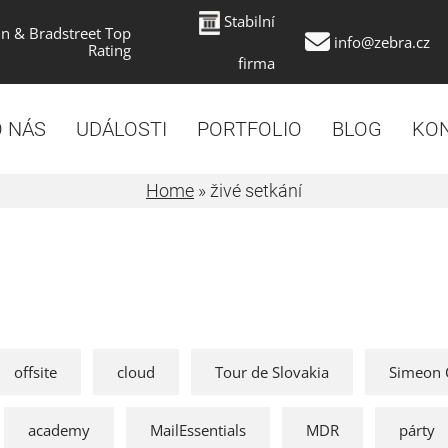
Stabilní
n & Bradstreet Top
info@zebra.cz
Rating
firma
 NÁS
UDÁLOSTI
PORTFOLIO
BLOG
KO
Home
»
živé setkání
offsite
cloud
Tour de Slovakia
Simeon 
academy
MailEssentials
MDR
párty