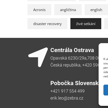
Acronis
angličtina
english
disaster recovery
živé setkání
Centrála Ostrava
Opavská 6230/29a,708 00 Ost
K u
sou
Česká republika, +420 596 91
per
úda
neb
Pobočka Slovensko
+421 917 554 499
erik.leo@zebra.cz