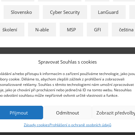
Slovensko
Cyber Security
LanGuard
školení
N-able
MSP
GFI
čeština
Pobočka H
Spravovat Souhlas s cookies
rava-Poruba
Třída SNP 402
kládání a/nebo přístupu k informacím o zařízení používáme technologie, jako jso
bory cookie. Děláme to, abychom zlepšili zážitek z prohlížení a zobrazovali
2 961,
info@zebra.cz
Česká republik
sonalizované reklamy. Souhlas s těmito technologiemi nám umožní zpracovávat
pobockaHK@ze
je, jako je chování při procházení nebo jedinečná ID na tomto webu. Nesouhlas
o odvolání souhlasu může nepříznivě ovlivnit určité vlastnosti a funkce.
Pobočka Ad
Příjmout
Odmítnout
Zobrazit předvolb
+385 99 3241 
nebojsa.stank
Zásady cookies
Prohlášení o ochraně osobních údajů