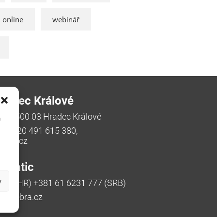
online
webinář
radec Králové
/48, 500 03 Hradec Králové
u
a, +420 491 615 380,
bra.cz
riatic
y
770 (HR) +381 61 6231 777 (SRB)
ic@zebra.cz