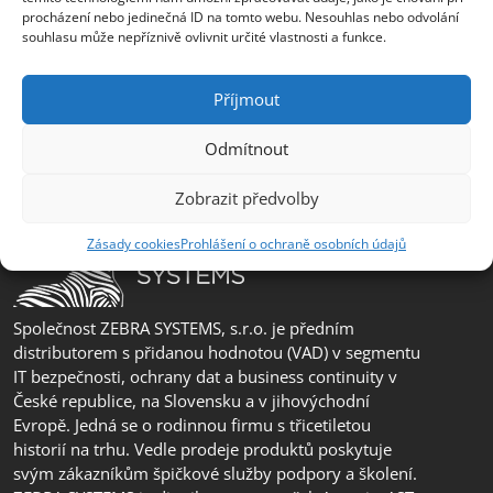
erik.leo@zebra.cz
procházení nebo jedinečná ID na tomto webu. Nesouhlas nebo odvolání
souhlasu může nepříznivě ovlivnit určité vlastnosti a funkce.
Pobočka Adriatic
+385 99 3241 770 (HR) +381 61 6231 777
Příjmout
(SRB)
nebojsa.stankic@zebra.cz
Odmítnout
Zobrazit předvolby
Zásady cookies
Prohlášení o ochraně osobních údajů
Společnost ZEBRA SYSTEMS, s.r.o. je předním
distributorem s přidanou hodnotou (VAD) v segmentu
IT bezpečnosti, ochrany dat a business continuity v
České republice, na Slovensku a v jihovýchodní
Evropě. Jedná se o rodinnou firmu s třicetiletou
historií na trhu. Vedle prodeje produktů poskytuje
svým zákazníkům špičkové služby podpory a školení.