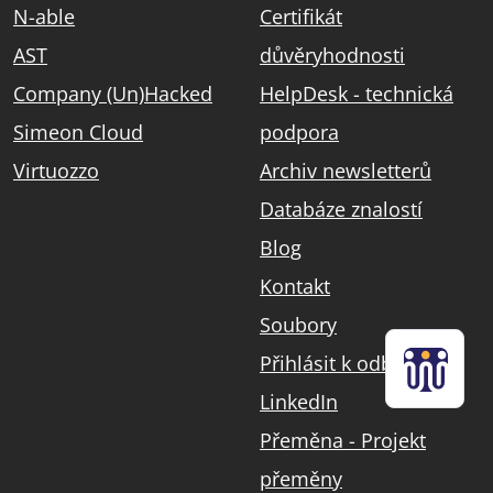
N-able
Certifikát
AST
důvěryhodnosti
Company (Un)Hacked
HelpDesk - technická
Simeon Cloud
podpora
Virtuozzo
Archiv newsletterů
Databáze znalostí
Blog
Kontakt
Soubory
Přihlásit k odběru
LinkedIn
Přeměna - Projekt
přeměny