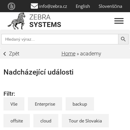
info@zebra.cz
English
Slovenščina
ZEBRA
SYSTEMS
Search Butt
Search
for:
Zpět
Home
»
academy
Nadcházející události
Filtr:
Vše
Enterprise
backup
offsite
cloud
Tour de Slovakia