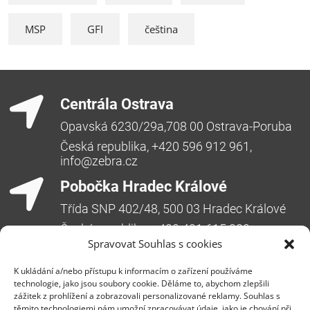
MSP
GFI
čeština
Centrála Ostrava
Opavská 6230/29a,708 00 Ostrava-Poruba
Česká republika, +420 596 912 961,
info@zebra.cz
Pobočka Hradec Králové
Třída SNP 402/48, 500 03 Hradec Králové
Česká republika, +420 491 615 380,
pobockaHK@zebra.cz
Spravovat Souhlas s cookies
Pobočka Slovensko
K ukládání a/nebo přístupu k informacím o zařízení používáme
technologie, jako jsou soubory cookie. Děláme to, abychom zlepšili
+421 917 554 499
zážitek z prohlížení a zobrazovali personalizované reklamy. Souhlas s
těmito technologiemi nám umožní zpracovávat údaje, jako je chování při