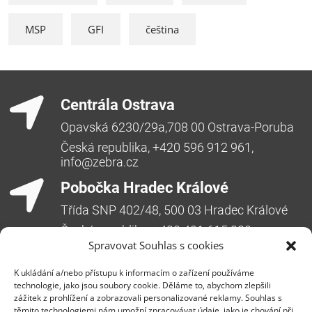
MSP
GFI
čeština
Centrála Ostrava
Opavská 6230/29a,708 00 Ostrava-Poruba
Česká republika, +420 596 912 961,
info@zebra.cz
Pobočka Hradec Králové
Třída SNP 402/48, 500 03 Hradec Králové
Česká republika, +420 491 615 380,
pobockaHK@zebra.cz
Spravovat Souhlas s cookies
Pobočka Slovensko
K ukládání a/nebo přístupu k informacím o zařízení používáme
technologie, jako jsou soubory cookie. Děláme to, abychom zlepšili
+421 917 554 499
zážitek z prohlížení a zobrazovali personalizované reklamy. Souhlas s
těmito technologiemi nám umožní zpracovávat údaje, jako je chování při