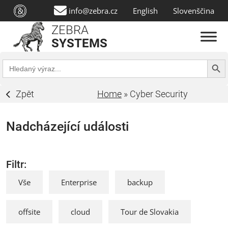
info@zebra.cz
English
Slovenščina
ZEBRA
SYSTEMS
Search Butt
Search
for:
Zpět
Home
»
Cyber Security
Nadcházející události
Filtr:
Vše
Enterprise
backup
offsite
cloud
Tour de Slovakia