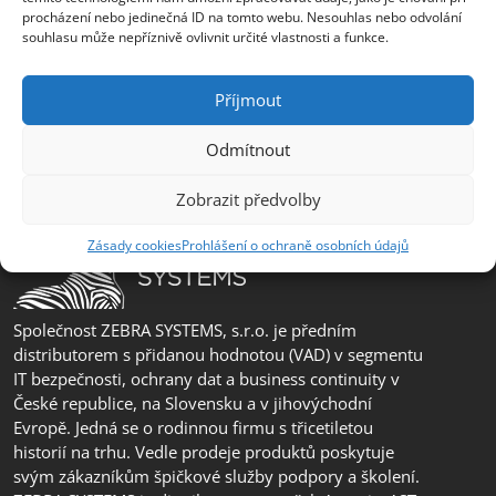
erik.leo@zebra.cz
procházení nebo jedinečná ID na tomto webu. Nesouhlas nebo odvolání
souhlasu může nepříznivě ovlivnit určité vlastnosti a funkce.
Pobočka Adriatic
+385 99 3241 770 (HR) +381 61 6231 777
Příjmout
(SRB)
nebojsa.stankic@zebra.cz
Odmítnout
Zobrazit předvolby
Zásady cookies
Prohlášení o ochraně osobních údajů
Společnost ZEBRA SYSTEMS, s.r.o. je předním
distributorem s přidanou hodnotou (VAD) v segmentu
IT bezpečnosti, ochrany dat a business continuity v
České republice, na Slovensku a v jihovýchodní
Evropě. Jedná se o rodinnou firmu s třicetiletou
historií na trhu. Vedle prodeje produktů poskytuje
svým zákazníkům špičkové služby podpory a školení.