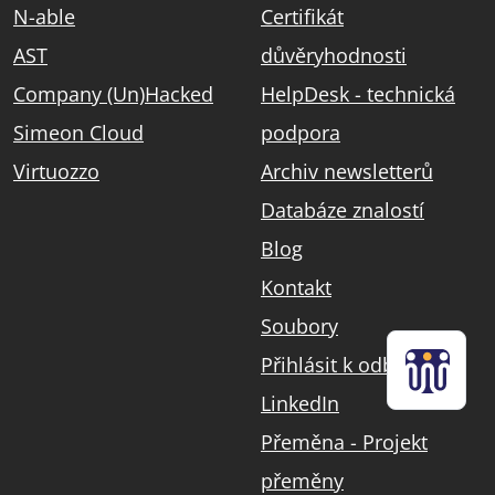
N-able
Certifikát
AST
důvěryhodnosti
Company (Un)Hacked
HelpDesk - technická
Simeon Cloud
podpora
Virtuozzo
Archiv newsletterů
Databáze znalostí
Blog
Kontakt
Soubory
Přihlásit k odběru
LinkedIn
Přeměna - Projekt
přeměny