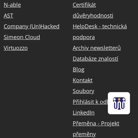
N-able
Certifikát
AST
důvěryhodnosti
Company (Un)Hacked
HelpDesk - technická
Simeon Cloud
podpora
Virtuozzo
Archiv newsletterů
Databáze znalostí
Blog
Kontakt
Soubory
Přihlásit k odběru
LinkedIn
Přeměna - Projekt
přeměny