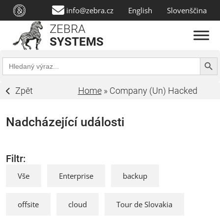
info@zebra.cz
English
Slovenščina
ZEBRA
SYSTEMS
Search Butt
Search
for:
Zpět
Home
»
Company (Un) Hacked
Nadcházející události
Filtr:
Vše
Enterprise
backup
offsite
cloud
Tour de Slovakia