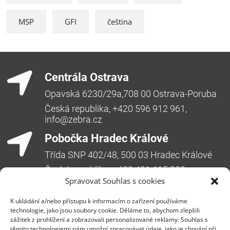
MSP
GFI
čeština
Centrála Ostrava
Opavská 6230/29a,708 00 Ostrava-Poruba
Česká republika, +420 596 912 961,
info@zebra.cz
Pobočka Hradec Králové
Třída SNP 402/48, 500 03 Hradec Králové
Česká republika, +420 491 615 380,
pobockaHK@zebra.cz
Spravovat Souhlas s cookies
Pobočka Slovensko
K ukládání a/nebo přístupu k informacím o zařízení používáme
technologie, jako jsou soubory cookie. Děláme to, abychom zlepšili
+421 917 554 499
zážitek z prohlížení a zobrazovali personalizované reklamy. Souhlas s
těmito technologiemi nám umožní zpracovávat údaje, jako je chování při