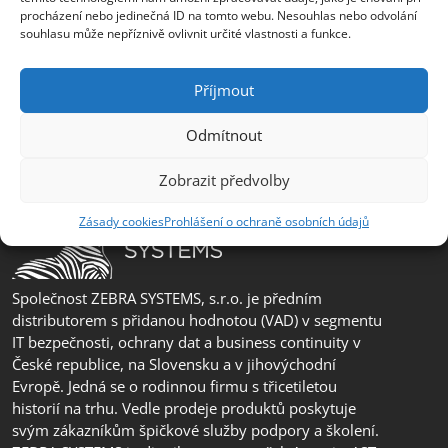
erik.leo@zebra.cz
procházení nebo jedinečná ID na tomto webu. Nesouhlas nebo odvolání
souhlasu může nepříznivě ovlivnit určité vlastnosti a funkce.
Pobočka Adriatic
+385 99 3241 770 (HR) +381 61 6231 777
Příjmout
(SRB)
nebojsa.stankic@zebra.cz
Odmítnout
Zobrazit předvolby
Zásady cookies
Prohlášení o ochraně osobních údajů
Společnost ZEBRA SYSTEMS, s.r.o. je předním
distributorem s přidanou hodnotou (VAD) v segmentu
IT bezpečnosti, ochrany dat a business continuity v
České republice, na Slovensku a v jihovýchodní
Evropě. Jedná se o rodinnou firmu s třicetiletou
historií na trhu. Vedle prodeje produktů poskytuje
svým zákazníkům špičkové služby podpory a školení.