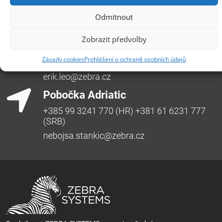
Třída SNP 402/48, 500 03 Hradec Králové
Odmítnout
Česká republika, +420 491 615 380,
pobockaHK@zebra.cz
Zobrazit předvolby
Pobočka Slovensko
Zásady cookies
Prohlášení o ochraně osobních údajů
+421 917 554 499
erik.leo@zebra.cz
Pobočka Adriatic
+385 99 3241 770 (HR) +381 61 6231 777
(SRB)
nebojsa.stankic@zebra.cz