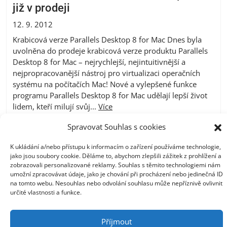
již v prodeji
12. 9. 2012
Krabicová verze Parallels Desktop 8 for Mac Dnes byla
uvolněna do prodeje krabicová verze produktu Parallels
Desktop 8 for Mac – nejrychlejší, nejintuitivnější a
nejpropracovanější nástroj pro virtualizaci operačních
systému na počítačích Mac! Nové a vylepšené funkce
programu Parallels Desktop 8 for Mac udělají lepší život
lidem, kteří milují svůj...
Více
Spravovat Souhlas s cookies
K ukládání a/nebo přístupu k informacím o zařízení používáme technologie,
Centrála Ostrava
jako jsou soubory cookie. Děláme to, abychom zlepšili zážitek z prohlížení a
zobrazovali personalizované reklamy. Souhlas s těmito technologiemi nám
Opavská 6230/29a,708 00 Ostrava-Poruba
umožní zpracovávat údaje, jako je chování při procházení nebo jedinečná ID
na tomto webu. Nesouhlas nebo odvolání souhlasu může nepříznivě ovlivnit
Česká republika, +420 596 912 961,
určité vlastnosti a funkce.
info@zebra.cz
Pobočka Hradec Králové
Příjmout