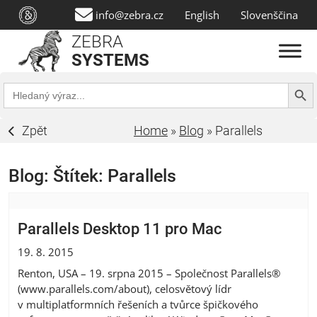
info@zebra.cz
English
Slovenščina
ZEBRA
SYSTEMS
Search Butt
Search
for:
Zpět
Home
»
Blog
»
Parallels
Blog: Štítek:
Parallels
Parallels Desktop 11 pro Mac
19. 8. 2015
Renton, USA – 19. srpna 2015 – Společnost Parallels®
(www.parallels.com/about), celosvětový lídr
v multiplatformních řešeních a tvůrce špičkového