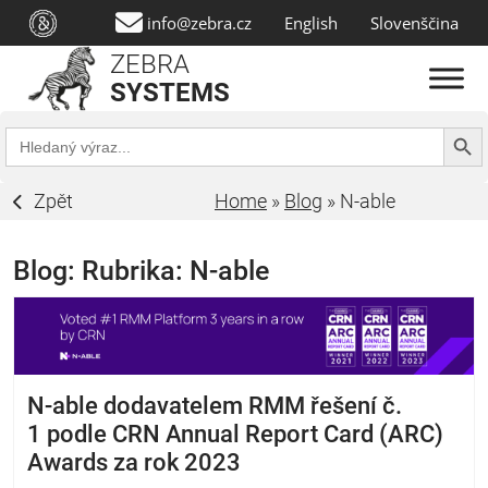
info@zebra.cz
English
Slovenščina
ZEBRA
SYSTEMS
Search Butt
Search
for:
Zpět
Home
»
Blog
»
N-able
Blog: Rubrika:
N-able
N-able dodavatelem RMM řešení č.
1 podle CRN Annual Report Card (ARC)
Awards za rok 2023