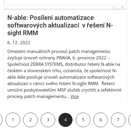
N-able: Posílení automatizace
softwarových aktualizací v řešení N-
sight RMM
6. 12. 2022
Omezení manuálních procesů patch managementu
zvyšuje úroveň ochrany PRAHA, 6. prosince 2022 –
Společnost ZEBRA SYSTEMS, distributor řešení N-able na
českém a slovenském trhu, oznámila, že společnost N-
able dále posiluje úroveň automatizace softwarových
aktualizací v rámci svého řešení N-sight RMM. Řešení
umožní poskytovatelům MSP služeb zrychlit a zefektivnit
procesy patch managementu...
Více
1
2
3
4
5
6
7