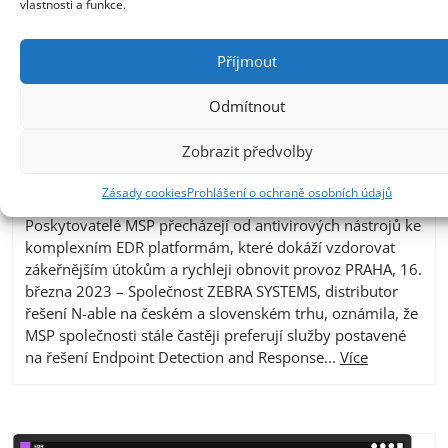
vlastnosti a funkce.
Příjmout
Odmítnout
Zobrazit předvolby
EDR již není luxus, ale nutnost
Zásady cookies
Prohlášení o ochraně osobních údajů
16. 3. 2023
Poskytovatelé MSP přecházejí od antivirových nástrojů ke
komplexním EDR platformám, které dokáží vzdorovat
zákeřnějším útokům a rychleji obnovit provoz PRAHA, 16.
března 2023 – Společnost ZEBRA SYSTEMS, distributor
řešení N-able na českém a slovenském trhu, oznámila, že
MSP společnosti stále častěji preferují služby postavené
na řešení Endpoint Detection and Response...
Více