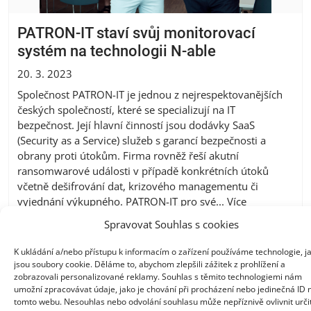
PATRON-IT staví svůj monitorovací
systém na technologii N-able
20. 3. 2023
Společnost PATRON-IT je jednou z nejrespektovanějších
českých společností, které se specializují na IT
bezpečnost. Její hlavní činností jsou dodávky SaaS
(Security as a Service) služeb s garancí bezpečnosti a
obrany proti útokům. Firma rovněž řeší akutní
ransomwarové události v případě konkrétních útoků
včetně dešifrování dat, krizového managementu či
vyjednání výkupného. PATRON-IT pro své...
Více
Spravovat Souhlas s cookies
K ukládání a/nebo přístupu k informacím o zařízení používáme technologie, j
jsou soubory cookie. Děláme to, abychom zlepšili zážitek z prohlížení a
zobrazovali personalizované reklamy. Souhlas s těmito technologiemi nám
umožní zpracovávat údaje, jako je chování při procházení nebo jedinečná ID 
tomto webu. Nesouhlas nebo odvolání souhlasu může nepříznivě ovlivnit urči