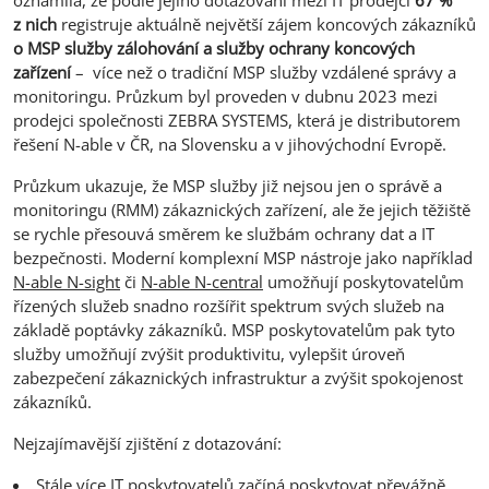
oznámila, že podle jejího dotazování mezi IT prodejci
67 %
z nich
registruje aktuálně největší zájem koncových zákazníků
o MSP služby zálohování a služby ochrany koncových
zařízení
– více než o tradiční MSP služby vzdálené správy a
monitoringu. Průzkum byl proveden v dubnu 2023 mezi
prodejci společnosti ZEBRA SYSTEMS, která je distributorem
řešení N-able v ČR, na Slovensku a v jihovýchodní Evropě.
Průzkum ukazuje, že MSP služby již nejsou jen o správě a
monitoringu (RMM) zákaznických zařízení, ale že jejich těžiště
se rychle přesouvá směrem ke službám ochrany dat a IT
bezpečnosti. Moderní komplexní MSP nástroje jako například
N-able N-sight
či
N-able N-central
umožňují poskytovatelům
řízených služeb snadno rozšířit spektrum svých služeb na
základě poptávky zákazníků. MSP poskytovatelům pak tyto
služby umožňují zvýšit produktivitu, vylepšit úroveň
zabezpečení zákaznických infrastruktur a zvýšit spokojenost
zákazníků.
Nejzajímavější zjištění z dotazování:
Stále více IT poskytovatelů začíná poskytovat převážně