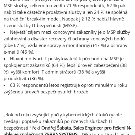
MSP služby, celkem to uvedlo 71 % respondentů, 62 % pak
nabízí také částečně proaktivní služby a jen 24 % se spoléhá
na tradiční break-fix model. Naopak již 12 % nabízí hlavně
řízené služby IT bezpečnosti (MSSP).
Největší zájem mezi koncovými zákazníky je o MSP služby
zálohování a disaster recovery či ochrany koncových bodů
(obě 67 %), vzdálené správy a monitoringu (47 %) a ochrany
e-mailů (46 %).
Hlavní motivací IT poskytovatelů k přechodu na MSP je
spokojenost zákazníků (64 %), lepší úroveň zabezpečení (38
%), vyšší komfort IT administrátorů (38 %) a vyšší
produktivita (36 %).
63 % respondentů letos registruje oproti minulému roku
zvýšenou úroveň bezpečnostních hrozeb.
„Rok od roku zvyšující počty kybernetických útoků rychle
zvedají i poptávku zákazníků po řízených službách IT
bezpečnosti.“ řekl
Ondřej Šabata, Sales Engineer pro řešení N-
able ve společnosti ZEBRA SYSTEMS
. „Díky tomu čím dál více