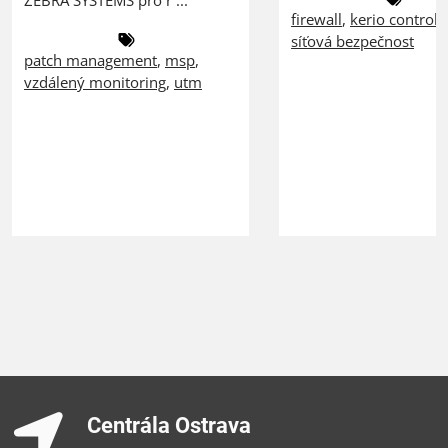
ZEBRA SYSTEMS pro ř ...
firewall
,
kerio control
,
síťová bezpečnost
patch management
,
msp
,
vzdálený monitoring
,
utm
Centrála Ostrava