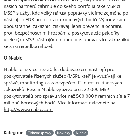
našich partnerů zahrnuje do svého portfolia také MSP či
MSSP služby, kde velký nárůst poptávky vidíme zejména po
nástrojích EDR pro ochranu koncových bodů. Výhody jsou
oboustranné: zákazníci získávají lepší prevenci a ochranu
proti bezpečnostním hrozbám a poskytovatelé pak díky
uceleným MSP nástrojům mohou obsluhovat více zákazníků
se širší nabídkou služeb.
O N-able
N-able je již více než 20 let dodavatelem nástrojů pro
poskytovatele řízených služeb (MSP), kteří je využívají ke
správě, monitoringu a zabezpečení IT infrastruktur svých
zákazníků. Řešení N-able využívá přes 22 000 MSP
poskytovatelů pro správu více než 500 000 firemních sítí a 7
milionů koncových bodů. Více informací naleznete na
http://www.n-able.com
.
Kategorie:
Tiskové zprávy
Novinky
N-able