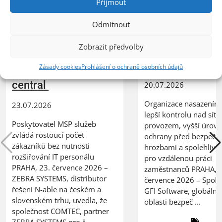
Příjmout
Odmítnout
XERTEC využívá
ZEBRA SYSTEMS:
Kerio Control
společnost COMTEC
Zobrazit předvolby
k zabezpečení 
úspěšně řídí svůj růst
sítě
Zásady cookies
Prohlášení o ochraně osobních údajů
s řešením N-able N-
central
20.07.2026
Organizace nasazením 
23.07.2026
lepší kontrolu nad síť
Poskytovatel MSP služeb
provozem, vyšší úrov
zvládá rostoucí počet
ochrany před bezpečn
zákazníků bez nutnosti
hrozbami a spolehlivý
rozšiřování IT personálu
pro vzdálenou práci
PRAHA, 23. července 2026 –
zaměstnanců PRAHA, 2
ZEBRA SYSTEMS, distributor
července 2026 – Spole
řešení N-able na českém a
GFI Software, globální 
slovenském trhu, uvedla, že
oblasti bezpeč ...
společnost COMTEC, partner