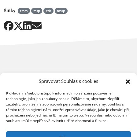
Štítky:
rmm
msp
edr
mssp
Spravovat Souhlas s cookies
Mohlo by vás dále zajímat
K ukládání a/nebo přístupu k informacím o zařízení používáme
technologie, jako jsou soubory cookie. Děláme to, abychom zlepšili
zážitek z prohlížení a zobrazovali personalizované reklamy. Souhlas s
těmito technologiemi nám umožní zpracovávat údaje, jako je chování při
procházení nebo jedinečná ID na tomto webu. Nesouhlas nebo odvolání
souhlasu může nepříznivě ovlivnit určité vlastnosti a funkce.