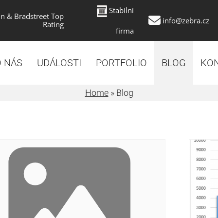
Stabilní
n & Bradstreet Top
info@zebra.cz
Rating
firma
 NÁS
UDÁLOSTI
PORTFOLIO
BLOG
KO
Home
»
Blog