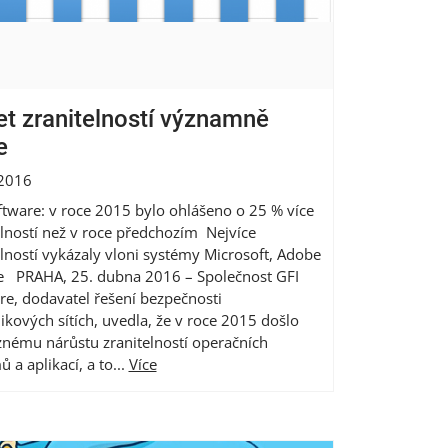
t zranitelností významně
e
 2016
ftware: v roce 2015 bylo ohlášeno o 25 % více
elností než v roce předchozím Nejvíce
elností vykázaly vloni systémy Microsoft, Adobe
e PRAHA, 25. dubna 2016 – Společnost GFI
re, dodavatel řešení bezpečnosti
ikových sítích, uvedla, že v roce 2015 došlo
znému nárůstu zranitelností operačních
 a aplikací, a to...
Více