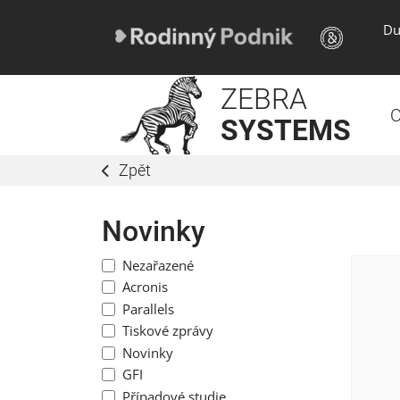
Du
ZEBRA
O
SYSTEMS
Zpět
Novinky
Nezařazené
Acronis
Parallels
Tiskové zprávy
Novinky
GFI
Případové studie