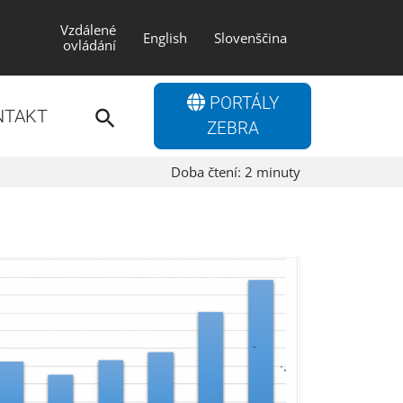
Vzdálené
English
Slovenščina
ovládání
Search
PORTÁLY
for:
NTAKT
Search Button
ZEBRA
Doba čtení:
2
minuty