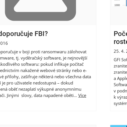
doporučuje FBI?
Poče
rost
2016
25. 4.
oporučuje v boji proti ransomwaru zálohovat
ware, tj. vyděračský software, je nejnovější
GFI So
škodlivého softwaru: pokud infikuje počítač
zranit
řednictvím nakažené webové stránky nebo e-
zranit
é přílohy, zašifruje některá nebo všechna data
a Appl
í je pro uživatele nedostupná – dokud
Softwa
ená oběť nezaplatí výkupné anonymnímu
v podn
či. Jinými slovy, data napadené oběti...
Více
k výra
systémů