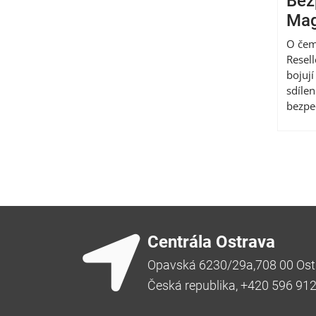
Bez
Mag
O čem
Resel
bojují
sdíle
bezpe
Centrála Ostrava
Opavská 6230/29a,708 00 Ost
Česká republika, +420 596 91