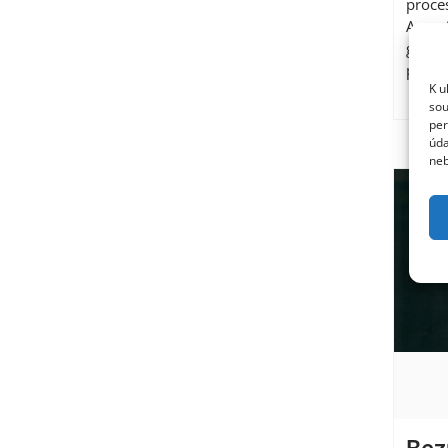
proce
Acroni
genera
průzk
K u
sou
per
úda
neb