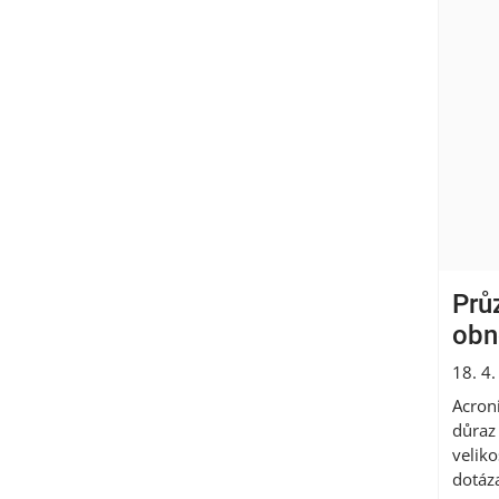
Průz
obn
18. 4
Acroni
důraz 
velik
dotáza