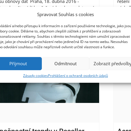
su obnovy dat Praha, 18. dubna 2016 -
řešení
s, celosvětový lídr v řešeních ochrany dat nové
výsled
ce, představil výsledky svého lokálního
proble
Spravovat Souhlas s cookies
umu,...
Více
průzku
kládání a/nebo přístupu k informacím o zařízení používáme technologie, jako jso
%...
Ví
bory cookie. Děláme to, abychom zlepšili zážitek z prohlížení a zobrazovali
sonalizované reklamy. Souhlas s těmito technologiemi nám umožní zpracovávat
je, jako je chování při procházení nebo jedinečná ID na tomto webu. Nesouhlas
o odvolání souhlasu může nepříznivě ovlivnit určité vlastnosti a funkce.
Příjmout
Odmítnout
Zobrazit předvolb
Zásady cookies
Prohlášení o ochraně osobních údajů