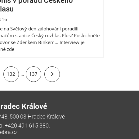
nis v pořadu Českého
lasu
2016
e na Světový den zálohování poradili
hačům stanice Český rozhlas Plus? Poslechněte
hovor se Zdeňkem Bínkem... Interview je
né zde
132
137
…
radec Králové
/48, 500 03 Hradec Králové
a, +420 491 615 380,
bra.cz