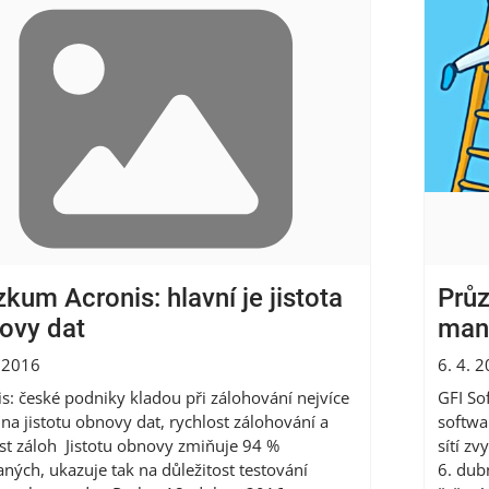
kum Acronis: hlavní je jistota
Průz
ovy dat
man
. 2016
6. 4. 
s: české podniky kladou při zálohování nejvíce
GFI So
na jistotu obnovy dat, rychlost zálohování a
softwa
ost záloh Jistotu obnovy zmiňuje 94 %
sítí z
ných, ukazuje tak na důležitost testování
6. dub