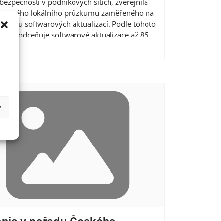
 bezpečnosti v podnikových sítích, zveřejnila
ky svého lokálního průzkumu zaměřeného na
matiku softwarových aktualizací. Podle tohoto
mu podceňuje softwarové aktualizace až 85
u
ce
y