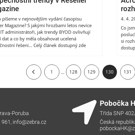
pečnostní trendy v Reseller
Acro
azine
rozh
 píšeme v nejnovějším vydání časopisu
4. 4. 
ler Magazine? S jakými hrozbami letos nevíce
Co jsm
 IT administrátoři, jak trendy BYOD ovlivňují
posluc
ní dat a co by měla obsahovat ucelená
si roz
čnostní řešení... Celý článek dostupný zde
dostup
1
128
129
130
131
…
Pobočka H
rava-Poruba
Třída SNP 402
2 961,
info@zebra.cz
Česká republik
pobockaHK@ze