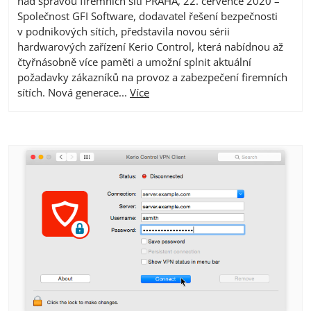
nad správou firemních sítí PRAHA, 22. července 2020 –
Společnost GFI Software, dodavatel řešení bezpečnosti
v podnikových sítích, představila novou sérii
hardwarových zařízení Kerio Control, která nabídnou až
čtyřnásobně více paměti a umožní splnit aktuální
požadavky zákazníků na provoz a zabezpečení firemních
sítích. Nová generace...
Více