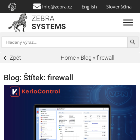
info@zebra.cz
English
Slovenščina
ZEBRA
SYSTEMS
Search Butt
Search
for:
Zpět
Home
»
Blog
»
firewall
Blog: Štítek:
firewall