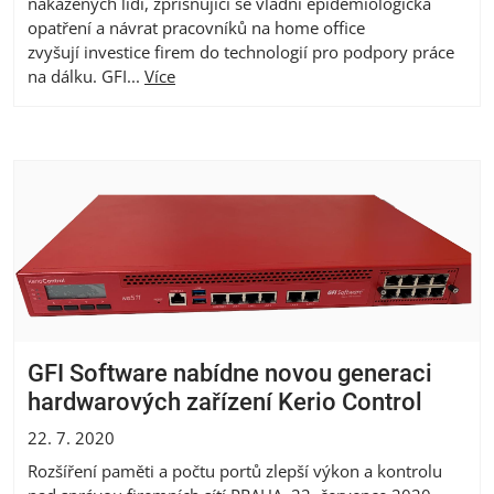
nakažených lidí, zpřísňující se vládní epidemiologická
opatření a návrat pracovníků na home office
zvyšují investice firem do technologií pro podpory práce
na dálku. GFI...
Více
GFI Software nabídne novou generaci
hardwarových zařízení Kerio Control
22. 7. 2020
Rozšíření paměti a počtu portů zlepší výkon a kontrolu