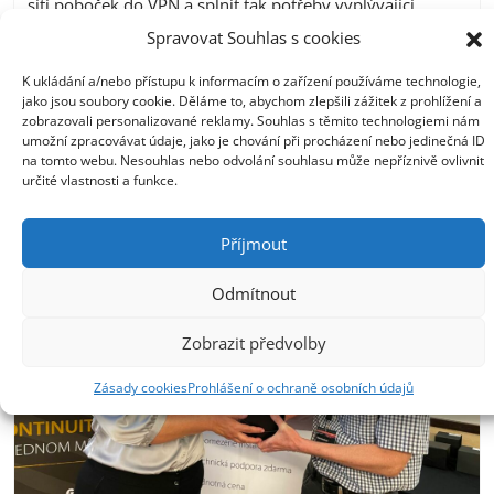
sítí poboček do VPN a splnit tak potřeby vyplývající
z expanze společnosti PRAHA, 17. února 2022 –
Spravovat Souhlas s cookies
Společnost GFI Software, dodavatel řešení pro
bezpečnost a správu v podnikových sítích, uvedla, že
K ukládání a/nebo přístupu k informacím o zařízení používáme technologie,
společnost JELÍNEK Interiér využívá produkty Kerio
jako jsou soubory cookie. Děláme to, abychom zlepšili zážitek z prohlížení a
zobrazovali personalizované reklamy. Souhlas s těmito technologiemi nám
Connect a Kerio Control ke spolehlivému zajištění
umožní zpracovávat údaje, jako je chování při procházení nebo jedinečná ID
elektronické pošty...
Více
na tomto webu. Nesouhlas nebo odvolání souhlasu může nepříznivě ovlivnit
určité vlastnosti a funkce.
Příjmout
Odmítnout
Zobrazit předvolby
Zásady cookies
Prohlášení o ochraně osobních údajů