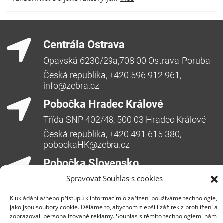
Centrála Ostrava
Opavská 6230/29a,708 00 Ostrava-Poruba
Česká republika, +420 596 912 961,
info@zebra.cz
Pobočka Hradec Králové
Třída SNP 402/48, 500 03 Hradec Králové
Česká republika, +420 491 615 380,
pobockaHK@zebra.cz
Pobočka Slovensko
Spravovat Souhlas s cookies
+421 917 554 499
erik.leo@zebra.cz
K ukládání a/nebo přístupu k informacím o zařízení používáme technologie,
jako jsou soubory cookie. Děláme to, abychom zlepšili zážitek z prohlížení a
Pobočka Adriatic
zobrazovali personalizované reklamy. Souhlas s těmito technologiemi nám