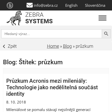
info@zebra.cz
English
Slovenščina
ZEBRA
SYSTEMS
Search Butt
Search
for:
Zpět
Home
»
Blog
»
průzkum
Blog: Štítek:
průzkum
Průzkum Acronis mezi mileniály:
Technologie jako nedělitelná součást
identity
8. 10. 2018
Mileniálové se pomalu stávají nejsilnější generací