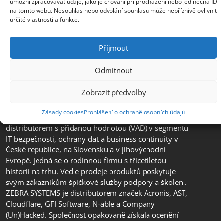
umožní zpracovávat údaje, jako je chování při procházení nebo jedinečná ID
+385 99 3241 770 (HR) +381 61 6231 777
na tomto webu. Nesouhlas nebo odvolání souhlasu může nepříznivě ovlivnit
(SRB)
určité vlastnosti a funkce.
nebojsa.stankic@zebra.cz
Příjmout
Odmítnout
Zobrazit předvolby
Zásady cookies
Prohlášení o ochraně osobních údajů
Společnost ZEBRA SYSTEMS, s.r.o. je předním
distributorem s přidanou hodnotou (VAD) v segmentu
IT bezpečnosti, ochrany dat a business continuity v
České republice, na Slovensku a v jihovýchodní
Evropě. Jedná se o rodinnou firmu s třicetiletou
historií na trhu. Vedle prodeje produktů poskytuje
svým zákazníkům špičkové služby podpory a školení.
ZEBRA SYSTEMS je distributorem značek Acronis, AST,
Cloudflare, GFI Software, N-able a Company
(Un)Hacked. Společnost opakovaně získala ocenění