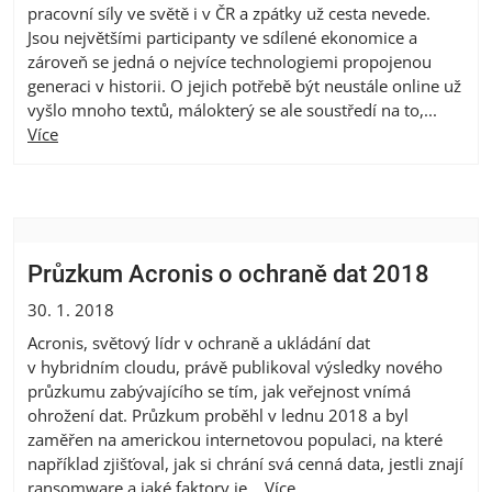
pracovní síly ve světě i v ČR a zpátky už cesta nevede.
Jsou největšími participanty ve sdílené ekonomice a
zároveň se jedná o nejvíce technologiemi propojenou
generaci v historii. O jejich potřebě být neustále online už
vyšlo mnoho textů, málokterý se ale soustředí na to,...
Více
Průzkum Acronis o ochraně dat 2018
30. 1. 2018
Acronis, světový lídr v ochraně a ukládání dat
v hybridním cloudu, právě publikoval výsledky nového
průzkumu zabývajícího se tím, jak veřejnost vnímá
ohrožení dat. Průzkum proběhl v lednu 2018 a byl
zaměřen na americkou internetovou populaci, na které
například zjišťoval, jak si chrání svá cenná data, jestli znají
ransomware a jaké faktory je...
Více