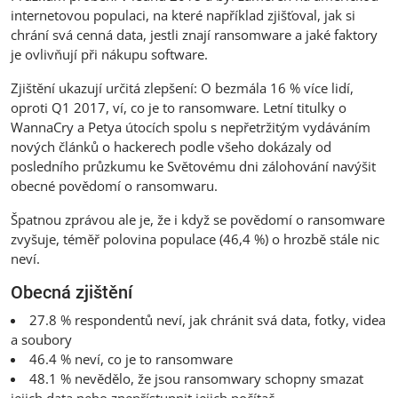
internetovou populaci, na které například zjišťoval, jak si
chrání svá cenná data, jestli znají ransomware a jaké faktory
je ovlivňují při nákupu software.
Zjištění ukazují určitá zlepšení: O bezmála 16 % více lidí,
oproti Q1 2017, ví, co je to ransomware. Letní titulky o
WannaCry a Petya útocích spolu s nepřetržitým vydáváním
nových článků o hackerech podle všeho dokázaly od
posledního průzkumu ke Světovému dni zálohování navýšit
obecné povědomí o ransomwaru.
Špatnou zprávou ale je, že i když se povědomí o ransomware
zvyšuje, téměř polovina populace (46,4 %) o hrozbě stále nic
neví.
Obecná zjištění
27.8 % respondentů neví, jak chránit svá data, fotky, videa
a soubory
46.4 % neví, co je to ransomware
48.1 % nevědělo, že jsou ransomwary schopny smazat
jejich data nebo znepřístupnit jejich počítač