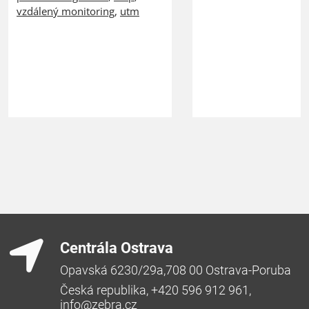
vzdálený monitoring
,
utm
Centrála Ostrava
Opavská 6230/29a,708 00 Ostrava-Poruba
Česká republika, +420 596 912 961,
info@zebra.cz