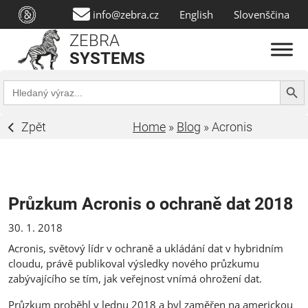
info@zebra.cz
English
Slovenščina
ZEBRA
SYSTEMS
Search Butt
Search
for:
Zpět
Home
»
Blog
»
Acronis
Průzkum Acronis o ochraně dat 2018
30. 1. 2018
Acronis, světový lídr v ochraně a ukládání dat v hybridním
cloudu, právě publikoval výsledky nového průzkumu
zabývajícího se tím, jak veřejnost vnímá ohrožení dat.
Průzkum proběhl v lednu 2018 a byl zaměřen na americkou