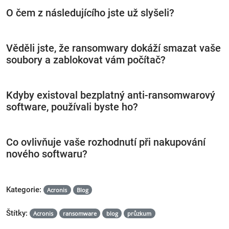
O čem z následujícího jste už slyšeli?
Věděli jste, že ransomwary dokáží smazat vaše
soubory a zablokovat vám počítač?
Kdyby existoval bezplatný anti-ransomwarový
software, používali byste ho?
Co ovlivňuje vaše rozhodnutí při nakupování
nového softwaru?
Kategorie:
Acronis
Blog
Štítky:
Acronis
ransomware
blog
průzkum