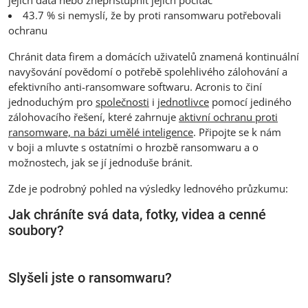
43.7 % si nemyslí, že by proti ransomwaru potřebovali
ochranu
Chránit data firem a domácích uživatelů znamená kontinuální
navyšování povědomí o potřebě spolehlivého zálohování a
efektivního anti-ransomware softwaru. Acronis to činí
jednoduchým pro
společnosti
i
jednotlivce
pomocí jediného
zálohovacího řešení, které zahrnuje
aktivní ochranu proti
ransomware, na bázi umělé inteligence
. Připojte se k nám
v boji a mluvte s ostatními o hrozbě ransomwaru a o
možnostech, jak se jí jednoduše bránit.
Zde je podrobný pohled na výsledky lednového průzkumu:
Jak chráníte svá data, fotky, videa a cenné
soubory?
Slyšeli jste o ransomwaru?