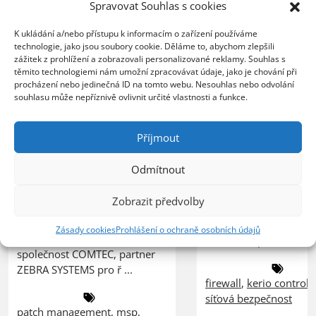
ZEBRA SYSTEMS:
Spravovat Souhlas s cookies
Kerio Control
společnost COMTEC
k zabezpečení 
K ukládání a/nebo přístupu k informacím o zařízení používáme
úspěšně řídí svůj růst
sítě
technologie, jako jsou soubory cookie. Děláme to, abychom zlepšili
s řešením N-able N-
zážitek z prohlížení a zobrazovali personalizované reklamy. Souhlas s
central
těmito technologiemi nám umožní zpracovávat údaje, jako je chování při
20.07.2026
procházení nebo jedinečná ID na tomto webu. Nesouhlas nebo odvolání
souhlasu může nepříznivě ovlivnit určité vlastnosti a funkce.
Organizace nasazením 
23.07.2026
lepší kontrolu nad síť
Poskytovatel MSP služeb
provozem, vyšší úrov
Příjmout
zvládá rostoucí počet
ochrany před bezpečn
zákazníků bez nutnosti
hrozbami a spolehlivý
Odmítnout
rozšiřování IT personálu
pro vzdálenou práci
PRAHA, 23. července 2026 –
zaměstnanců PRAHA, 2
Zobrazit předvolby
ZEBRA SYSTEMS, distributor
července 2026 – Spole
řešení N-able na českém a
GFI Software, globální 
Zásady cookies
Prohlášení o ochraně osobních údajů
slovenském trhu, uvedla, že
oblasti bezpeč ...
společnost COMTEC, partner
ZEBRA SYSTEMS pro ř ...
firewall
,
kerio control
,
síťová bezpečnost
patch management
,
msp
,