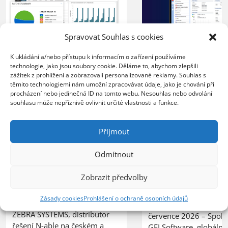
Spravovat Souhlas s cookies
XERTEC využívá
K ukládání a/nebo přístupu k informacím o zařízení používáme
ZEBRA SYSTEMS:
technologie, jako jsou soubory cookie. Děláme to, abychom zlepšili
Kerio Control
zážitek z prohlížení a zobrazovali personalizované reklamy. Souhlas s
společnost COMTEC
k zabezpečení 
těmito technologiemi nám umožní zpracovávat údaje, jako je chování při
úspěšně řídí svůj růst
procházení nebo jedinečná ID na tomto webu. Nesouhlas nebo odvolání
sítě
souhlasu může nepříznivě ovlivnit určité vlastnosti a funkce.
s řešením N-able N-
central
20.07.2026
Příjmout
Organizace nasazením 
23.07.2026
lepší kontrolu nad síť
Odmítnout
Poskytovatel MSP služeb
provozem, vyšší úrov
zvládá rostoucí počet
ochrany před bezpečn
Zobrazit předvolby
zákazníků bez nutnosti
hrozbami a spolehlivý
rozšiřování IT personálu
pro vzdálenou práci
Zásady cookies
Prohlášení o ochraně osobních údajů
PRAHA, 23. července 2026 –
zaměstnanců PRAHA, 2
ZEBRA SYSTEMS, distributor
července 2026 – Spole
řešení N-able na českém a
GFI Software, globální 