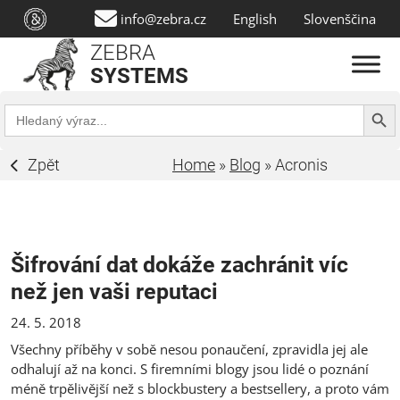
info@zebra.cz
English
Slovenščina
ZEBRA
SYSTEMS
Search Butt
Search
for:
Zpět
Home
»
Blog
»
Acronis
Šifrování dat dokáže zachránit víc
než jen vaši reputaci
24. 5. 2018
Všechny příběhy v sobě nesou ponaučení, zpravidla jej ale
odhalují až na konci. S firemními blogy jsou lidé o poznání
méně trpělivější než s blockbustery a bestsellery, a proto vám