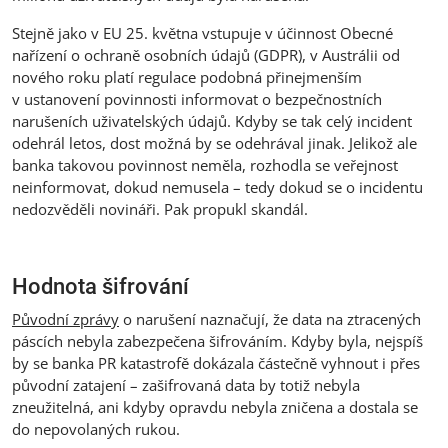
Stejně jako v EU 25. května vstupuje v účinnost Obecné
nařízení o ochraně osobních údajů (GDPR), v Austrálii od
nového roku platí regulace podobná přinejmenším
v ustanovení povinnosti informovat o bezpečnostních
narušeních uživatelských údajů. Kdyby se tak celý incident
odehrál letos, dost možná by se odehrával jinak. Jelikož ale
banka takovou povinnost neměla, rozhodla se veřejnost
neinformovat, dokud nemusela – tedy dokud se o incidentu
nedozvěděli novináři. Pak propukl skandál.
Hodnota šifrování
Původní zprávy
o narušení naznačují, že data na ztracených
páscích nebyla zabezpečena šifrováním. Kdyby byla, nejspíš
by se banka PR katastrofě dokázala částečně vyhnout i přes
původní zatajení – zašifrovaná data by totiž nebyla
zneužitelná, ani kdyby opravdu nebyla zničena a dostala se
do nepovolaných rukou.