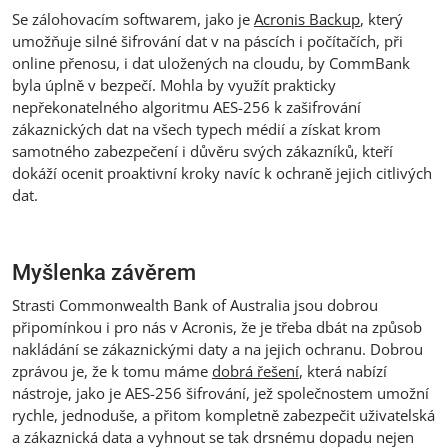
Se zálohovacím softwarem, jako je
Acronis Backup
, který
umožňuje silné šifrování dat v na páscích i počítačích, při
online přenosu, i dat uložených na cloudu, by CommBank
byla úplně v bezpečí. Mohla by využít prakticky
nepřekonatelného algoritmu AES-256 k zašifrování
zákaznických dat na všech typech médií a získat krom
samotného zabezpečení i důvěru svých zákazníků, kteří
dokáží ocenit proaktivní kroky navíc k ochraně jejich citlivých
dat.
Myšlenka závěrem
Strasti Commonwealth Bank of Australia jsou dobrou
připomínkou i pro nás v Acronis, že je třeba dbát na způsob
nakládání se zákaznickými daty a na jejich ochranu. Dobrou
zprávou je, že k tomu máme
dobrá řešení
, která nabízí
nástroje, jako je AES-256 šifrování, jež společnostem umožní
rychle, jednoduše, a přitom kompletně zabezpečit uživatelská
a zákaznická data a vyhnout se tak drsnému dopadu nejen