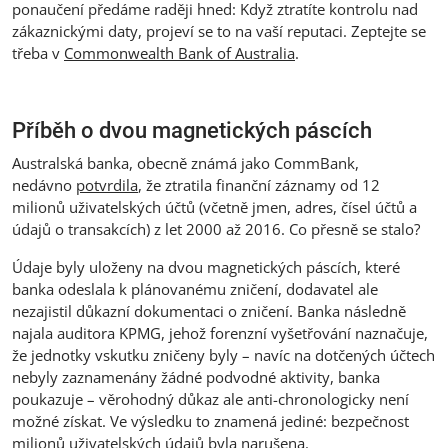
ponaučení předáme raději hned: Když ztratíte kontrolu nad
zákaznickými daty, projeví se to na vaší reputaci. Zeptejte se
třeba v
Commonwealth Bank of Australia
.
Příběh o dvou magnetických páscích
Australská banka, obecně známá jako CommBank,
nedávno
potvrdila
, že ztratila finanční záznamy od 12
milionů uživatelských účtů (včetně jmen, adres, čísel účtů a
údajů o transakcích) z let 2000 až 2016. Co přesně se stalo?
Údaje byly uloženy na dvou magnetických páscích, které
banka odeslala k plánovanému zničení, dodavatel ale
nezajistil důkazní dokumentaci o zničení. Banka následně
najala auditora KPMG, jehož forenzní vyšetřování naznačuje,
že jednotky vskutku zničeny byly – navíc na dotčených účtech
nebyly zaznamenány žádné podvodné aktivity, banka
poukazuje – věrohodný důkaz ale anti-chronologicky není
možné získat. Ve výsledku to znamená jediné: bezpečnost
milionů uživatelských údajů byla narušena.