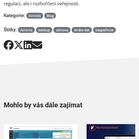
regulací, ale i rozhořčení veřejnosti.
Kategorie:
Acronis
Blog
Štítky:
Acronis
backup
obnova
ztráta dat
bezpečnost
Mohlo by vás dále zajímat