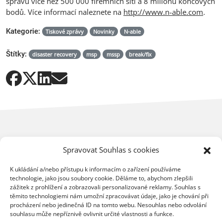
správu více než 500 000 firemních sítí a 8 milionů koncových
bodů. Více informací naleznete na
http://www.n-able.com
.
Kategorie:
Tiskové zprávy
Novinky
N-able
Štítky:
disaster recovery
msp
mssp
break/fix
Spravovat Souhlas s cookies
K ukládání a/nebo přístupu k informacím o zařízení používáme
Mohlo by vás dále zajímat
technologie, jako jsou soubory cookie. Děláme to, abychom zlepšili
zážitek z prohlížení a zobrazovali personalizované reklamy. Souhlas s
těmito technologiemi nám umožní zpracovávat údaje, jako je chování při
procházení nebo jedinečná ID na tomto webu. Nesouhlas nebo odvolání
souhlasu může nepříznivě ovlivnit určité vlastnosti a funkce.