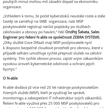
pouhých minut mohou mít zásadní dopad na ekonomiku
organizace.
„Vzhledem k tomu, že počet kyberútoků neustále roste a stále
častěji se zaměřují na SMB organizace, naši MSP
poskytovatelé registrují nárůst poptávky po službách
zálohování a obnovy po havárii,“ řekl
Ondřej Šabata, Sales
Enginner pro řešení N
‑
able ve společnosti ZEBRA SYSTEMS
.
„Díky službě Cove DRaaS mají MSP poslytovatelé nyní
k dispozici bezpečné cloudové prostředí pro obnovu, které v
případě selhání umožňuje rychlé přepnutí služeb na záložní
systémy. Tím rychle obnoví provoz, zajistí svým zákazníkům
vysokou úroveň kybernetické odolnosti a ochrání jejich
byznys.“
O N-able
N-able dodává již více než 20 let nástroje poskytovatelům
řízených služeb (MSP), kteří je využívají ke správě,
monitoringu a zabezpečení IT infrastruktur svých zákazníků.
Řešení N-able využívá přes 25 000 MSP poskytovatelů pro