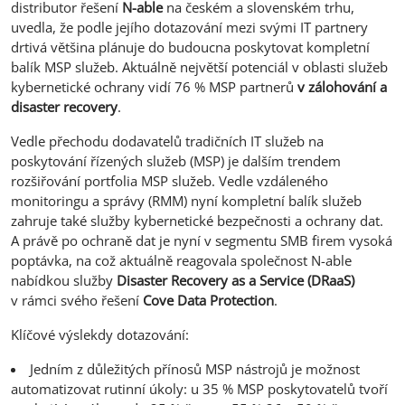
distributor řešení
N-able
na českém a slovenském trhu,
uvedla, že podle jejího dotazování mezi svými IT partnery
drtivá většina plánuje do budoucna poskytovat kompletní
balík MSP služeb. Aktuálně největší potenciál v oblasti služeb
kybernetické ochrany vidí 76 % MSP partnerů
v zálohování a
disaster recovery
.
Vedle přechodu dodavatelů tradičních IT služeb na
poskytování řízených služeb (MSP) je dalším trendem
rozšiřování portfolia MSP služeb. Vedle vzdáleného
monitoringu a správy (RMM) nyní kompletní balík služeb
zahruje také služby kybernetické bezpečnosti a ochrany dat.
A právě po ochraně dat je nyní v segmentu SMB firem vysoká
poptávka, na což aktuálně reagovala společnost N-able
nabídkou služby
Disaster Recovery as a Service (DRaaS)
v rámci svého řešení
Cove Data Protection
.
Klíčové výslekdy dotazování:
Jedním z důležitých přínosů MSP nástrojů je možnost
automatizovat rutinní úkoly: u 35 % MSP poskytovatelů tvoří