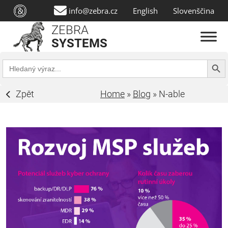
info@zebra.cz
English
Slovenščina
ZEBRA
SYSTEMS
Search Butt
Search
for:
Zpět
Home
»
Blog
»
N-able