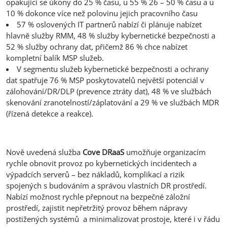
opakující se úkony do 25 % času, u 55 % 26 – 50 % času a u
10 % dokonce více než polovinu jejich pracovního času
57 % oslovených IT partnerů nabízí či plánuje nabízet
hlavně služby RMM, 48 % služby kybernetické bezpečnosti a
52 % služby ochrany dat, přičemž 86 % chce nabízet
kompletní balík MSP služeb.
V segmentu služeb kybernetické bezpečnosti a ochrany
dat spatřuje 76 % MSP poskytovatelů největší potenciál v
zálohování/DR/DLP (prevence ztráty dat), 48 % ve službách
skenování zranotelností/záplatování a 29 % ve službách MDR
(řízená detekce a reakce).
Nově uvedená služba
Cove DRaaS
umožňuje organizacím
rychle obnovit provoz po kybernetických incidentech a
výpadcích serverů – bez nákladů, komplikací a rizik
spojených s budováním a správou vlastních DR prostředí.
Nabízí možnost rychle přepnout na bezpečné záložní
prostředí, zajistit nepřetržitý provoz během nápravy
postižených systémů a minimalizovat prostoje, které i v řádu