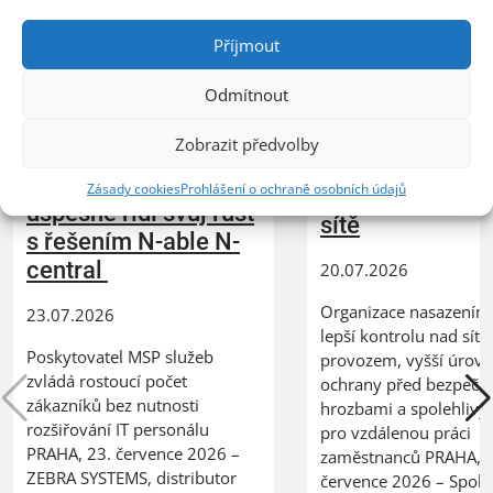
Příjmout
Odmítnout
XERTEC využívá
Zobrazit předvolby
ZEBRA SYSTEMS:
Kerio Control
společnost COMTEC
Zásady cookies
Prohlášení o ochraně osobních údajů
k zabezpečení 
úspěšně řídí svůj růst
sítě
s řešením N-able N-
central
20.07.2026
Organizace nasazením 
23.07.2026
lepší kontrolu nad síť
Poskytovatel MSP služeb
provozem, vyšší úrov
zvládá rostoucí počet
ochrany před bezpečn
zákazníků bez nutnosti
hrozbami a spolehlivý
rozšiřování IT personálu
pro vzdálenou práci
PRAHA, 23. července 2026 –
zaměstnanců PRAHA, 2
ZEBRA SYSTEMS, distributor
července 2026 – Spole