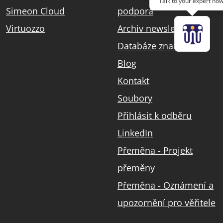
Talk to your expert now
Simeon Cloud
podpora
Virtuozzo
Archiv newsletterů
Databáze znalostí
Blog
Kontakt
Soubory
Přihlásit k odběru
LinkedIn
Přeměna - Projekt
přeměny
Přeměna - Oznámení a
upozornění pro věřitele