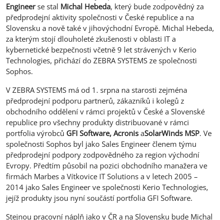
Engineer
se stal
Michal Hebeda
, který bude zodpovědný za
předprodejní aktivity společnosti v České republice a na
Slovensku a nově také v jihovýchodní Evropě. Michal Hebeda,
za kterým stojí dlouholeté zkušenosti v oblasti IT a
kybernetické bezpečnosti včetně 9 let strávených v Kerio
Technologies, přichází do ZEBRA SYSTEMS ze společnosti
Sophos.
V ZEBRA SYSTEMS má od 1. srpna na starosti zejména
předprodejní podporu partnerů, zákazníků i kolegů z
obchodního oddělení v rámci projektů v České a Slovenské
republice pro všechny produkty distribuované v rámci
portfolia výrobců
GFI Software, Acronis
a
SolarWinds MSP
. Ve
společnosti Sophos byl jako Sales Engineer členem týmu
předprodejní podpory zodpovědného za region východní
Evropy. Předtím působil na pozici obchodního manažera ve
firmách Marbes a Vítkovice IT Solutions a v letech 2005 –
2014 jako Sales Engineer ve společnosti Kerio Technologies,
jejíž produkty jsou nyní součástí portfolia GFI Software.
Stejnou pracovní náplň jako v ČR a na Slovensku bude Michal