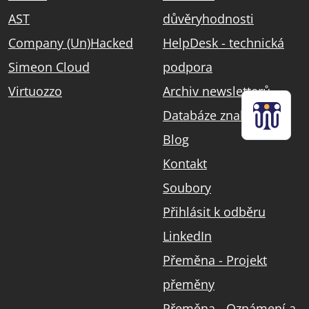
AST
důvěryhodnosti
Company (Un)Hacked
HelpDesk - technická
Simeon Cloud
podpora
Virtuozzo
Archiv newsletterů
Databáze znalostí
Blog
Kontakt
Soubory
Přihlásit k odběru
LinkedIn
Přeměna - Projekt
přeměny
Přeměna - Oznámení a