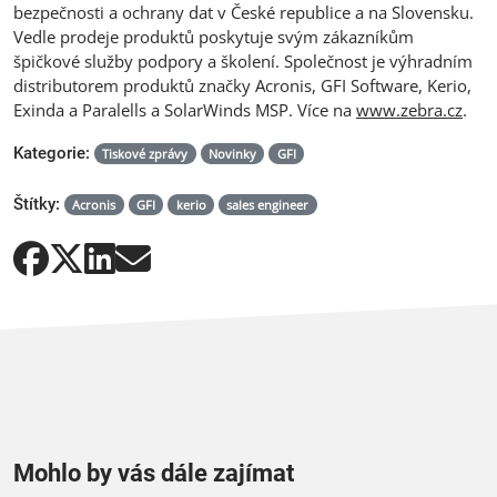
bezpečnosti a ochrany dat v České republice a na Slovensku.
Vedle prodeje produktů poskytuje svým zákazníkům
špičkové služby podpory a školení. Společnost je výhradním
distributorem produktů značky Acronis, GFI Software, Kerio,
Exinda a Paralells a SolarWinds MSP. Více na
www.zebra.cz
.
Kategorie:
Tiskové zprávy
Novinky
GFI
Štítky:
Acronis
GFI
kerio
sales engineer
Mohlo by vás dále zajímat