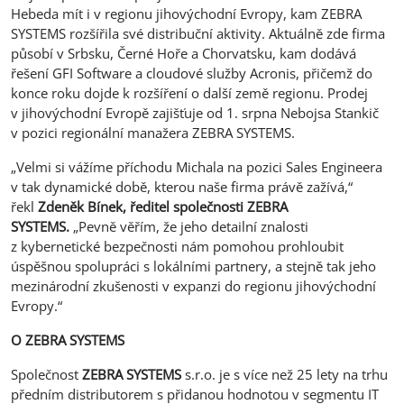
Hebeda mít i v regionu jihovýchodní Evropy, kam ZEBRA
SYSTEMS rozšířila své distribuční aktivity. Aktuálně zde firma
působí v Srbsku, Černé Hoře a Chorvatsku, kam dodává
řešení GFI Software a cloudové služby Acronis, přičemž do
konce roku dojde k rozšíření o další země regionu. Prodej
v jihovýchodní Evropě zajišťuje od 1. srpna Nebojsa Stankič
v pozici regionální manažera ZEBRA SYSTEMS.
„Velmi si vážíme příchodu Michala na pozici Sales Engineera
v tak dynamické době, kterou naše firma právě zažívá,“
řekl
Zdeněk Bínek, ředitel společnosti
ZEBRA
SYSTEMS.
„Pevně věřím, že jeho detailní znalosti
z kybernetické bezpečnosti nám pomohou prohloubit
úspěšnou spolupráci s lokálními partnery, a stejně tak jeho
mezinárodní zkušenosti v expanzi do regionu jihovýchodní
Evropy.“
O
ZEBRA SYSTEMS
Společnost
ZEBRA SYSTEMS
s.r.o. je s více než 25 lety na trhu
předním distributorem s přidanou hodnotou v segmentu IT