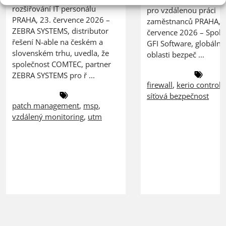
rozšiřování IT personálu
pro vzdálenou práci
PRAHA, 23. července 2026 –
zaměstnanců PRAHA, 2
ZEBRA SYSTEMS, distributor
července 2026 – Spole
řešení N-able na českém a
GFI Software, globální 
slovenském trhu, uvedla, že
oblasti bezpeč ...
společnost COMTEC, partner
ZEBRA SYSTEMS pro ř ...
firewall
,
kerio control
,
síťová bezpečnost
patch management
,
msp
,
vzdálený monitoring
,
utm