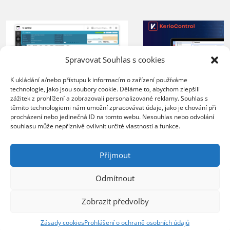
Spravovat Souhlas s cookies
K ukládání a/nebo přístupu k informacím o zařízení používáme
technologie, jako jsou soubory cookie. Děláme to, abychom zlepšili
zážitek z prohlížení a zobrazovali personalizované reklamy. Souhlas s
XERTEC využívá
těmito technologiemi nám umožní zpracovávat údaje, jako je chování při
ZEBRA SYSTEMS:
Kerio Control
procházení nebo jedinečná ID na tomto webu. Nesouhlas nebo odvolání
společnost COMTEC
souhlasu může nepříznivě ovlivnit určité vlastnosti a funkce.
k zabezpečení 
úspěšně řídí svůj růst
sítě
s řešením N-able N-
Příjmout
central
20.07.2026
Odmítnout
Organizace nasazením 
23.07.2026
lepší kontrolu nad síť
Zobrazit předvolby
Poskytovatel MSP služeb
provozem, vyšší úrov
zvládá rostoucí počet
ochrany před bezpečn
Zásady cookies
Prohlášení o ochraně osobních údajů
zákazníků bez nutnosti
hrozbami a spolehlivý