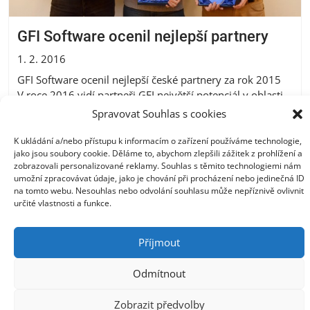
GFI Software ocenil nejlepší partnery
1. 2. 2016
GFI Software ocenil nejlepší české partnery za rok 2015
V roce 2016 vidí partneři GFI největší potenciál v oblasti
řešení pro patch management, správu přenosných
Spravovat Souhlas s cookies
zařízení a archivaci PRAHA – 1. února 2016 – Společnost
GFI Software, dodavatel řešení bezpečnosti
K ukládání a/nebo přístupu k informacím o zařízení používáme technologie,
jako jsou soubory cookie. Děláme to, abychom zlepšili zážitek z prohlížení a
v podnikových sítích, ocenila na svém každoročním
zobrazovali personalizované reklamy. Souhlas s těmito technologiemi nám
setkání nejlepší české partnery...
Více
umožní zpracovávat údaje, jako je chování při procházení nebo jedinečná ID
na tomto webu. Nesouhlas nebo odvolání souhlasu může nepříznivě ovlivnit
určité vlastnosti a funkce.
Příjmout
Odmítnout
Zobrazit předvolby