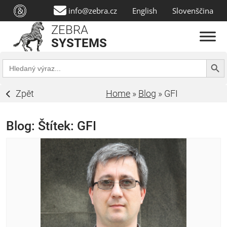
info@zebra.cz
English
Slovenščina
ZEBRA
SYSTEMS
Search Butt
Search
for:
Zpět
Home
»
Blog
»
GFI
Blog: Štítek:
GFI