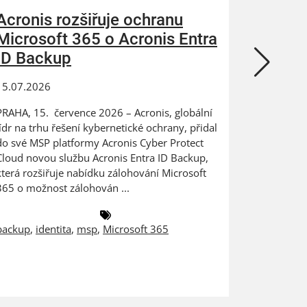
Acronis rozšiřuje ochranu
ZEBRA
Microsoft 365 o Acronis Entra
N-abl
ID Backup
kybern
15.07.2026
24.06.202
PRAHA, 15. července 2026 – Acronis, globální
Digitaliza
lídr na trhu řešení kybernetické ochrany, přidal
výrobce na
do své MSP platformy Acronis Cyber Protect
dat PRAHA
Cloud novou službu Acronis Entra ID Backup,
ZEBRA SYST
která rozšiřuje nabídku zálohování Microsoft
českém a 
365 o možnost zálohován ...
společnost
backup
,
identita
,
msp
,
Microsoft 365
antivirus
,