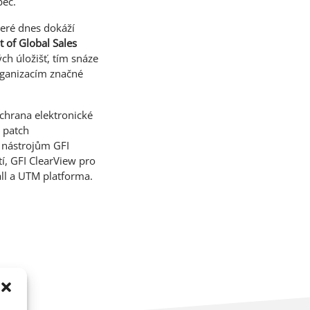
bec.
teré dnes dokáží
t of Global Sales
h úložišť, tím snáze
rganizacím značné
ochrana elektronické
a patch
m nástrojům GFI
í, GFI ClearView pro
all a UTM platforma.