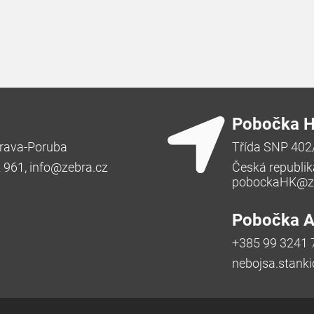
Pobočka H
rava-Poruba
Třída SNP 402
2 961,
info@zebra.cz
Česká republik
pobockaHK@ze
Pobočka Ad
+385 99 3241 
nebojsa.stank