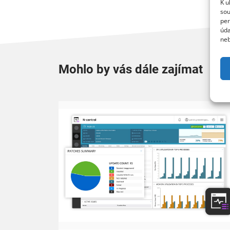
K u
sou
per
úda
neb
Mohlo by vás dále zajímat