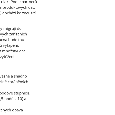
rizik
. Podle partnerů
 a produktových dat.
) dochází ke zneužití
my migrují do
vých zařízeních
oucna bude tou
ů vytápění,
st množství dat
 vytěžení.
 vážné a snadno
 plně chráněných
bodové stupnici),
,5 bodů z 10) a
ázaných obává