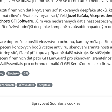
mi, 47 % se obává jen mírně, a 12 % se těchto útoků neobává vů
užití firemních dat k vytváření sofistikovaných deepfake útoků, k
mat cílové uživatele v organizaci,“ řekl
Jozef Kačala, Vicepresiden
čnosti GFI Software.
„Čím více nechráněných dat a nezabezpečenýc
ořit důvěryhodnější deepfake kampaně a způsobit napadeným o
are doporučuje posílit vícevrstvou ochranu, kam by měla patřit 
ezpečení koncových bodů včetně antiviru, skenování zranitelností 
ing sítě, řízení přístupu a případně další nástroje. Ke stěžejní
čení firemních dat patří GFI LanGuard pro skenování zranitelnost
MailEssentials pro ochranu e-mailů či GFI KerioControl jako firew
ávy
Novinky
GFI
ezpečnosti
klíčová data
deepfake
Spravovat Souhlas s cookies