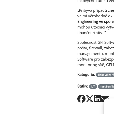
takovýchto útoků vel
„Přibývá případů zne
velmi věrohodně okla
Engineering ve spole
mohou útočníci vytv
finanční ztráty. “
Společnost GFI Softw
pošty, firewall, zab
managementu, monitor
Software pro zabezpe
monitoring sítě, GFI 
Kategorie:
Tiskové zpr
Štítky:
IoT
narušení b