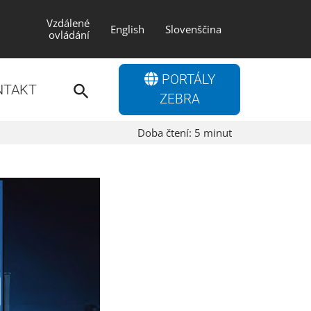
Vzdálené
English
Slovenščina
ovládání
Search
PORTÁLY
for:
NTAKT
Search Button
ZEBRA
Doba čtení:
5
minut