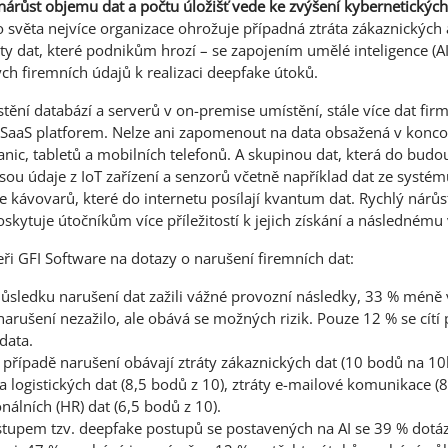
nárůst objemu dat a počtu úložišť vede ke zvýšení kybernetických 
o světa nejvíce organizace ohrožuje případná ztráta zákaznických
áty dat, které podnikům hrozí – se zapojením umělé inteligence (AI
h firemních údajů k realizaci deepfake útoků.
tění databází a serverů v on-premise umístění, stále více dat fir
 SaaS platforem. Nelze ani zapomenout na data obsažená v konco
anic, tabletů a mobilních telefonů. A skupinou dat, která do bud
 jsou údaje z IoT zařízení a senzorů včetně například dat ze systém
ce kávovarů, které do internetu posílají kvantum dat. Rychlý nárů
skytuje útočníkům více příležitostí k jejich získání a následnému
ři GFI Software na dotazy o narušení firemních dat:
důsledku narušení dat zažili vážné provozní následky, 33 % méně
narušení nezažilo, ale obává se možných rizik. Pouze 12 % se cítí
data.
v případě narušení obávají ztráty zákaznických dat (10 bodů na 10
a logistických dat (8,5 bodů z 10), ztráty e-mailové komunikace (8
nálních (HR) dat (6,5 bodů z 10).
ástupem tzv. deepfake postupů se postavených na AI se 39 % dot