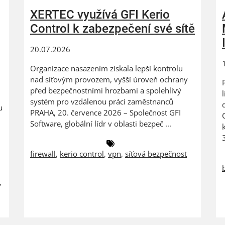
XERTEC využívá GFI Kerio
Control k zabezpečení své sítě
20.07.2026
Organizace nasazením získala lepší kontrolu
nad síťovým provozem, vyšší úroveň ochrany
před bezpečnostními hrozbami a spolehlivý
systém pro vzdálenou práci zaměstnanců
u
PRAHA, 20. července 2026 – Společnost GFI
Software, globální lídr v oblasti bezpeč ...
firewall
,
kerio control
,
vpn
,
síťová bezpečnost
,