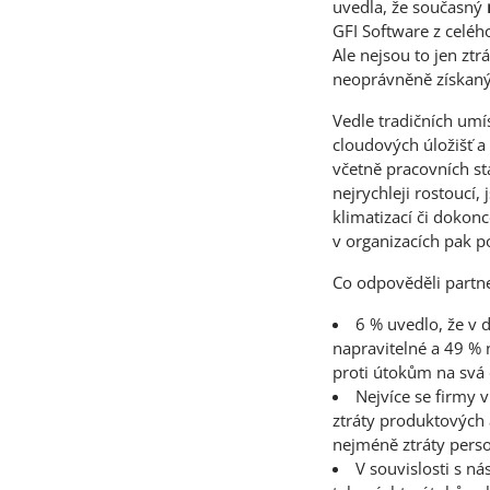
uvedla, že současný
GFI Software z celéh
Ale nejsou to jen ztr
neoprávněně získanýc
Vedle tradičních umís
cloudových úložišť a
včetně pracovních st
nejrychleji rostoucí,
klimatizací či dokon
v organizacích pak po
Co odpověděli partne
6 % uvedlo, že v 
napravitelné a 49 % 
proti útokům na svá 
Nejvíce se firmy 
ztráty produktových 
nejméně ztráty perso
V souvislosti s n