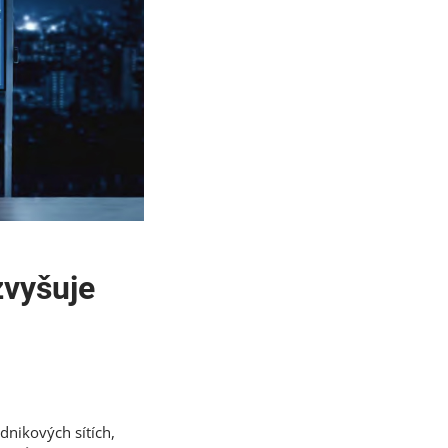
zvyšuje
dnikových sítích,