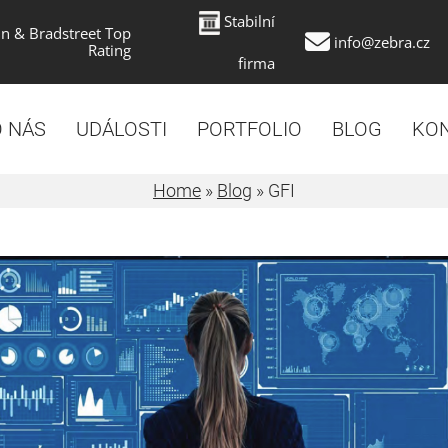
Stabilní
n & Bradstreet Top
info@zebra.cz
Rating
firma
 NÁS
UDÁLOSTI
PORTFOLIO
BLOG
KO
Home
»
Blog
»
GFI