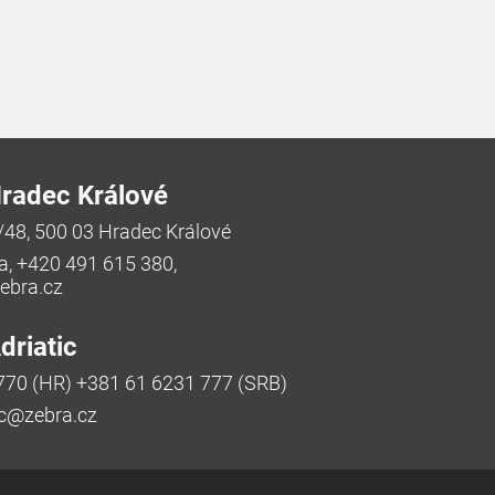
radec Králové
/48, 500 03 Hradec Králové
a, +420 491 615 380,
bra.cz
riatic
770 (HR) +381 61 6231 777 (SRB)
ic@zebra.cz