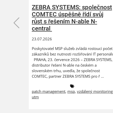
ZEBRA SYSTEMS: společnost
COMTEC úspěšně řídí svůj
růst s řešením N-able N-
central
23.07.2026
Poskytovatel MSP služeb zvládá rostoucí počet
zákazníků bez nutnosti rozšiřování IT personál
PRAHA, 23. července 2026 – ZEBRA SYSTEMS,
distributor řešení N-able na českém a
slovenském trhu, uvedla, že společnost
COMTEC, partner ZEBRA SYSTEMS pro ř ...
patch management
,
msp
,
vzdálený monitoring
utm