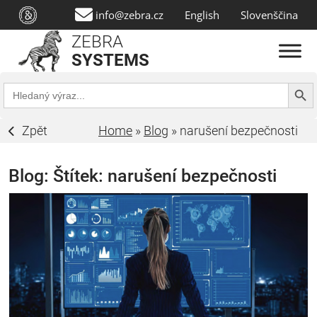
info@zebra.cz
English
Slovenščina
ZEBRA
SYSTEMS
Search Butt
Search
for:
Zpět
Home
»
Blog
»
narušení bezpečnosti
Blog: Štítek:
narušení bezpečnosti