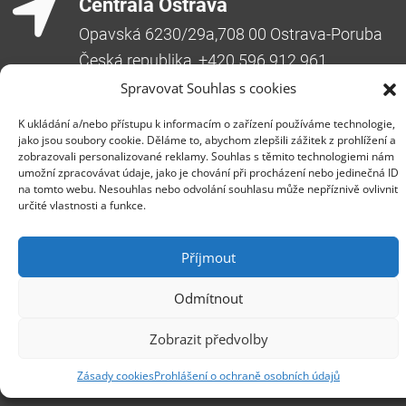
Centrála Ostrava
Opavská 6230/29a,708 00 Ostrava-Poruba
Česká republika, +420 596 912 961,
info@zebra.cz
Spravovat Souhlas s cookies
Pobočka Hradec Králové
K ukládání a/nebo přístupu k informacím o zařízení používáme technologie,
jako jsou soubory cookie. Děláme to, abychom zlepšili zážitek z prohlížení a
Třída SNP 402/48, 500 03 Hradec Králové
zobrazovali personalizované reklamy. Souhlas s těmito technologiemi nám
Česká republika, +420 491 615 380,
umožní zpracovávat údaje, jako je chování při procházení nebo jedinečná ID
pobockaHK@zebra.cz
na tomto webu. Nesouhlas nebo odvolání souhlasu může nepříznivě ovlivnit
určité vlastnosti a funkce.
Pobočka Slovensko
+421 917 554 499
Příjmout
erik.leo@zebra.cz
Odmítnout
Pobočka Adriatic
+385 99 3241 770 (HR) +381 61 6231 777
Zobrazit předvolby
(SRB)
Zásady cookies
Prohlášení o ochraně osobních údajů
nebojsa.stankic@zebra.cz