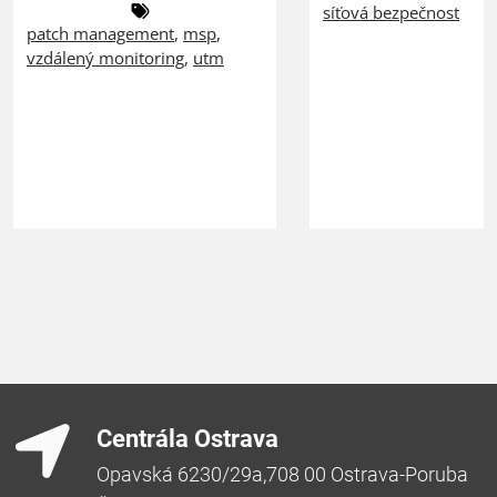
síťová bezpečnost
patch management
,
msp
,
vzdálený monitoring
,
utm
Centrála Ostrava
Opavská 6230/29a,708 00 Ostrava-Poruba