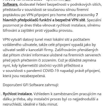
Software
,
dodavatel řešení bezpečnosti v podnikových sítích,
představila v souvislosti se současnou silnou firemní
poptávkou po VPN připojení pro home office pracovníky
7
hlavních předpokladů funkční a bezpečné VPN sítě
. Speciální
pozornost je dnes třeba věnovat rychlosti instalace, silnému
šifrování a zajištění proti výpadku provozu.
VPN vytváří datový tunel mezi lokální sítí a počítačem
vzdáleného uživatele, takže celé připojení vypadá jako by
uživatel seděl v kanceláři firmy. Zašifrováním přenášených
dat přitom chrání informace uložené na firemních serverech
před jejich přečtením či zcizením. Což je důležité zejména
nyní, kdy kybernetičtí útočníci vycítili příležitost a
v souvislosti s pandemií COVID-19 napadají právě připojení,
která jsou nezabezpečená.
Doporučení GFI Software zahrnují:
Rychlost instalace.
Vzhledem k zaměstnancům pracujícím na
dálku je třeba, aby instalační proces byl co nejjednodušší a
nejrychlejší, ideálně v řádu minut.