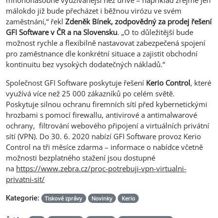
mnohonásobně využívanější než dříve – například zřejmě jen
málokdo již bude přecházet i běžnou virózu ve svém
zaměstnání,“ řekl
Zdeněk Bínek, zodpovědný za prodej řešení
GFI Software v ČR a na Slovensku
. „O to důležitější bude
možnost rychle a flexibilně nastavovat zabezpečená spojení
pro zaměstnance dle konkrétní situace a zajistit obchodní
kontinuitu bez vysokých dodatečných nákladů.“
Společnost GFI Software poskytuje řešení
Kerio Control
, které
využívá více než 25 000 zákazníků po celém světě.
Poskytuje silnou ochranu firemních sítí před kybernetickými
hrozbami s pomocí firewallu, antivirové a antimalwarové
ochrany, filtrování webového připojení a virtuálních privátní
sítí (VPN). Do 30. 6. 2020 nabízí GFI Software provoz Kerio
Control na tři měsíce zdarma – informace o nabídce včetně
možnosti bezplatného stažení jsou dostupné
na
https://www.zebra.cz/proc-potrebuji-vpn-virtualni-
privatni-sit/
Kategorie:
Tiskové zprávy
Novinky
Kerio