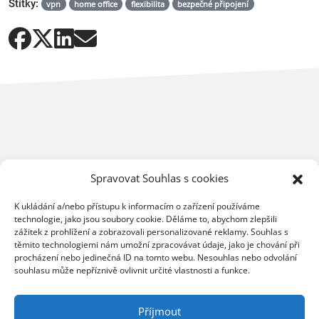
Štítky:
vpn
home office
flexibilita
bezpečné připojení
Mohlo by vás dále zajímat
Spravovat Souhlas s cookies
K ukládání a/nebo přístupu k informacím o zařízení používáme
technologie, jako jsou soubory cookie. Děláme to, abychom zlepšili
zážitek z prohlížení a zobrazovali personalizované reklamy. Souhlas s
těmito technologiemi nám umožní zpracovávat údaje, jako je chování při
procházení nebo jedinečná ID na tomto webu. Nesouhlas nebo odvolání
souhlasu může nepříznivě ovlivnit určité vlastnosti a funkce.
Příjmout