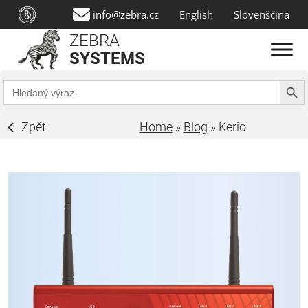
info@zebra.cz
English
Slovenščina
ZEBRA
SYSTEMS
Search Butt
Search
for:
Zpět
Home
»
Blog
»
Kerio