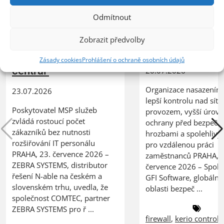
XERTEC využívá
Odmítnout
ZEBRA SYSTEMS:
Kerio Control
společnost COMTEC
k zabezpečení 
Zobrazit předvolby
úspěšně řídí svůj růst
sítě
s řešením N-able N-
Zásady cookies
Prohlášení o ochraně osobních údajů
central
20.07.2026
Organizace nasazením 
23.07.2026
lepší kontrolu nad síť
Poskytovatel MSP služeb
provozem, vyšší úrov
zvládá rostoucí počet
ochrany před bezpečn
zákazníků bez nutnosti
hrozbami a spolehlivý
rozšiřování IT personálu
pro vzdálenou práci
PRAHA, 23. července 2026 –
zaměstnanců PRAHA, 2
ZEBRA SYSTEMS, distributor
července 2026 – Spole
řešení N-able na českém a
GFI Software, globální 
slovenském trhu, uvedla, že
oblasti bezpeč ...
společnost COMTEC, partner
ZEBRA SYSTEMS pro ř ...
firewall
,
kerio control
,