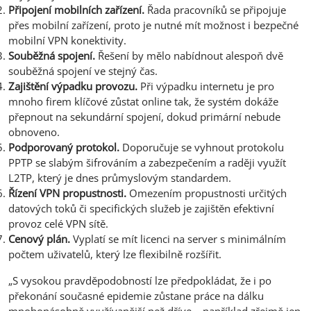
Připojení mobilních zařízení.
Řada pracovníků se připojuje
přes mobilní zařízení, proto je nutné mít možnost i bezpečné
mobilní VPN konektivity.
Souběžná spojení.
Řešení by mělo nabídnout alespoň dvě
souběžná spojení ve stejný čas.
Zajištění výpadku provozu.
Při výpadku internetu je pro
mnoho firem klíčové zůstat online tak, že systém dokáže
přepnout na sekundární spojení, dokud primární nebude
obnoveno.
Podporovaný protokol.
Doporučuje se vyhnout protokolu
PPTP se slabým šifrováním a zabezpečením a raději využít
L2TP, který je dnes průmyslovým standardem.
Řízení VPN propustnosti.
Omezením propustnosti určitých
datových toků či specifických služeb je zajištěn efektivní
provoz celé VPN sítě.
Cenový plán.
Vyplatí se mít licenci na server s minimálním
počtem uživatelů, který lze flexibilně rozšířit.
„S vysokou pravděpodobností lze předpokládat, že i po
překonání současné epidemie zůstane práce na dálku