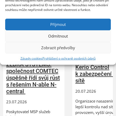
těmito technologiemi nám umožní zpracovávat údaje, jako je chování při
Mohlo by vás dále zajímat
procházení nebo jedinečná ID na tomto webu. Nesouhlas nebo odvolání
souhlasu může nepříznivě ovlivnit určité vlastnosti a funkce.
Příjmout
Odmítnout
Zobrazit předvolby
Zásady cookies
Prohlášení o ochraně osobních údajů
XERTEC využívá
ZEBRA SYSTEMS:
Kerio Control
společnost COMTEC
k zabezpečení 
úspěšně řídí svůj růst
sítě
s řešením N-able N-
central
20.07.2026
Organizace nasazením 
23.07.2026
lepší kontrolu nad síť
Poskytovatel MSP služeb
provozem, vyšší úrov