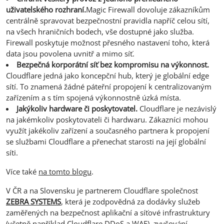
uživatelského rozhraní.
Magic Firewall dovoluje zákazníkům
centrálně spravovat bezpečnostní pravidla napříč celou sítí,
na všech hraničních bodech, vše dostupné jako služba.
Firewall poskytuje možnost přesného nastavení toho, která
data jsou povolena uvnitř a mimo síť.
Bezpečná korporátní síť bez kompromisu na výkonnost.
Cloudflare jedná jako koncepční hub, který je globální edge
sítí. To znamená žádné páteřní propojení k centralizovaným
zařízením a s tím spojená výkonnostně úzká místa.
Jakýkoliv hardware či poskytovatel.
Cloudflare je nezávislý
na jakémkoliv poskytovateli či hardwaru. Zákazníci mohou
využít jakékoliv zařízení a současného partnera k propojení
se službami Cloudflare a přenechat starosti na její globální
síti.
Více také
na tomto blogu
.
V ČR a na Slovensku je partnerem Cloudflare společnost
ZEBRA SYSTEMS
, která je zodpovědná za dodávky služeb
zaměřených na bezpečnost aplikační a síťové infrastruktury
(včetně například Cloudflare DDoS a WAF), zvyšování