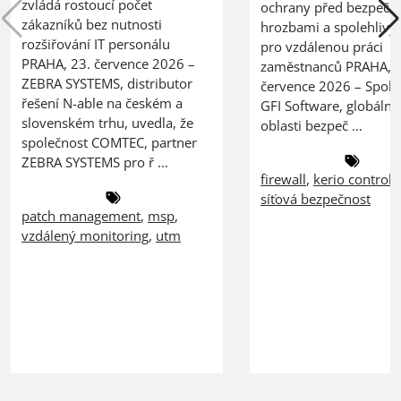
zvládá rostoucí počet
ochrany před bezpečn
zákazníků bez nutnosti
hrozbami a spolehlivý
rozšiřování IT personálu
pro vzdálenou práci
PRAHA, 23. července 2026 –
zaměstnanců PRAHA, 2
ZEBRA SYSTEMS, distributor
července 2026 – Spole
řešení N-able na českém a
GFI Software, globální 
slovenském trhu, uvedla, že
oblasti bezpeč ...
společnost COMTEC, partner
ZEBRA SYSTEMS pro ř ...
firewall
,
kerio control
,
síťová bezpečnost
patch management
,
msp
,
vzdálený monitoring
,
utm