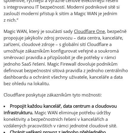
spolehlivé, rychlejší a výrazně cenově efektivnější řešení
s integrovanou IT bezpečností. Moderní podnikové sítě si
zaslouží moderní přístup k sítím a Magic WAN je jedním
z nich.“
Magic WAN, který je součástí sady
Cloudflare One
, bezpečně
propojuje jakýkoliv zdroj provozu – data centra, kanceláře,
zařízení, cloudové zdroje – s globální sítí Cloudflare a
umožňuje zákazníkům konfigurovat veřejné a soukromá
směrovací pravidla a přizpůsobit je dle potřeby v rámci
jednoho SaaS řešení. Magic Firewall dovoluje podnikům
definovat bezpečnostní síťová pravidla z jednoho centrálního
dashboardu a ochránit všechny uživatele, kanceláře a data
bez ohledu na lokalitu.
Cloudflare poskytuje zákazníkům tyto možnosti:
Propojit každou kancelář, data centrum a cloudovou
infrastrukturu.
Magic WAN eliminuje potřebu údržby
konektivity a bezpečnostních řešení v kancelářích a
vzdálených pracovištích v rámci jednotné cloudové sítě.
Chránit veškerý provoz z jednoho přehledného