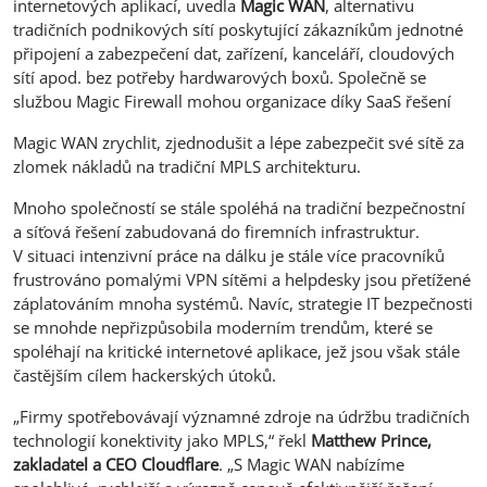
internetových aplikací, uvedla
Magic WAN
, alternativu
tradičních podnikových sítí poskytující zákazníkům jednotné
připojení a zabezpečení dat, zařízení, kanceláří, cloudových
sítí apod. bez potřeby hardwarových boxů. Společně se
službou Magic Firewall mohou organizace díky SaaS řešení
Magic WAN zrychlit, zjednodušit a lépe zabezpečit své sítě za
zlomek nákladů na tradiční MPLS architekturu.
Mnoho společností se stále spoléhá na tradiční bezpečnostní
a síťová řešení zabudovaná do firemních infrastruktur.
V situaci intenzivní práce na dálku je stále více pracovníků
frustrováno pomalými VPN sítěmi a helpdesky jsou přetížené
záplatováním mnoha systémů. Navíc, strategie IT bezpečnosti
se mnohde nepřizpůsobila moderním trendům, které se
spoléhají na kritické internetové aplikace, jež jsou však stále
častějším cílem hackerských útoků.
„Firmy spotřebovávají významné zdroje na údržbu tradičních
technologií konektivity jako MPLS,“ řekl
Matthew Prince,
zakladatel a CEO Cloudflare
. „S Magic WAN nabízíme