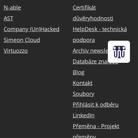
N-able
Certifikát
AST
důvěryhodnosti
Company (Un)Hacked
HelpDesk - technická
Simeon Cloud
podpora
Virtuozzo
Archiv newsletterů
Databáze znalostí
Blog
Kontakt
Soubory
Přihlásit k odběru
LinkedIn
Přeměna - Projekt
přeměny