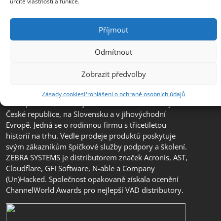
určité vlastnosti a funkce.
Příjmout
Odmítnout
Zobrazit předvolby
Společnost ZEBRA SYSTEMS, s.r.o. je předním
distributorem s přidanou hodnotou (VAD) v segmentu
Zásady cookies
Prohlášení o ochraně osobních údajů
IT bezpečnosti, ochrany dat a business continuity v
České republice, na Slovensku a v jihovýchodní
Evropě. Jedná se o rodinnou firmu s třicetiletou
historií na trhu. Vedle prodeje produktů poskytuje
svým zákazníkům špičkové služby podpory a školení.
ZEBRA SYSTEMS je distributorem značek Acronis, AST,
Cloudflare, GFI Software, N-able a Company
(Un)Hacked. Společnost opakovaně získala ocenění
ChannelWorld Awards pro nejlepší VAD distributory.