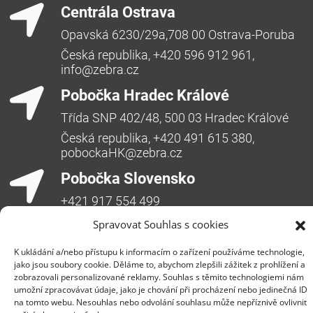
Centrála Ostrava
Opavská 6230/29a,708 00 Ostrava-Poruba
Česká republika, +420 596 912 961,
info@zebra.cz
Pobočka Hradec Králové
Třída SNP 402/48, 500 03 Hradec Králové
Česká republika, +420 491 615 380,
pobockaHK@zebra.cz
Pobočka Slovensko
+421 917 554 499
erik.leo@zebra.cz
Spravovat Souhlas s cookies
Pobočka Adriatic
K ukládání a/nebo přístupu k informacím o zařízení používáme technologie,
jako jsou soubory cookie. Děláme to, abychom zlepšili zážitek z prohlížení a
+385 99 3241 770 (HR) +381 61 6231 777
zobrazovali personalizované reklamy. Souhlas s těmito technologiemi nám
(SRB)
umožní zpracovávat údaje, jako je chování při procházení nebo jedinečná ID
na tomto webu. Nesouhlas nebo odvolání souhlasu může nepříznivě ovlivnit
nebojsa.stankic@zebra.cz