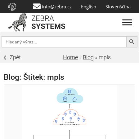
info@zebra.cz
English
Slovenščina
ZEBRA
SYSTEMS
Search Butt
Search
for:
Zpět
Home
»
Blog
»
mpls
Blog: Štítek:
mpls