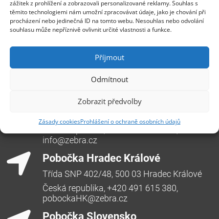
zážitek z prohlížení a zobrazovali personalizované reklamy. Souhlas s
těmito technologiemi nám umožní zpracovávat údaje, jako je chování při
procházení nebo jedinečná ID na tomto webu. Nesouhlas nebo odvolání
souhlasu může nepříznivě ovlivnit určité vlastnosti a funkce.
Příjmout
Odmítnout
Centrála Ostrava
Zobrazit předvolby
Opavská 6230/29a,708 00 Ostrava-Poruba
Zásady cookies
Prohlášení o ochraně osobních údajů
Česká republika, +420 596 912 961,
info@zebra.cz
Pobočka Hradec Králové
Třída SNP 402/48, 500 03 Hradec Králové
Česká republika, +420 491 615 380,
pobockaHK@zebra.cz
Pobočka Slovensko