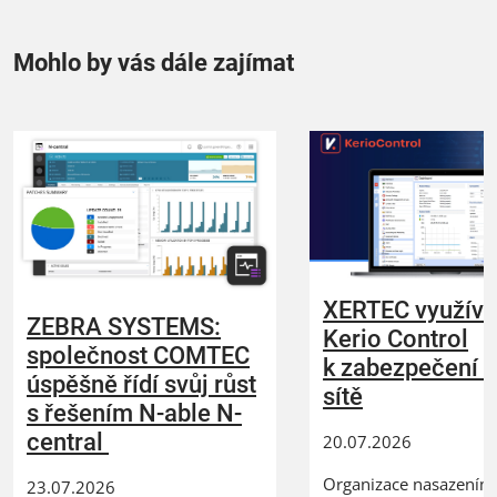
Mohlo by vás dále zajímat
XERTEC využívá
ZEBRA SYSTEMS:
Kerio Control
společnost COMTEC
k zabezpečení 
úspěšně řídí svůj růst
sítě
s řešením N-able N-
central
20.07.2026
Organizace nasazením 
23.07.2026