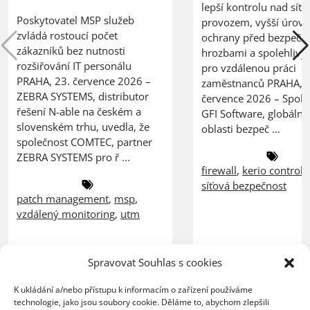
lepší kontrolu nad síť
Poskytovatel MSP služeb
provozem, vyšší úrov
zvládá rostoucí počet
ochrany před bezpečn
zákazníků bez nutnosti
hrozbami a spolehlivý
rozšiřování IT personálu
pro vzdálenou práci
PRAHA, 23. července 2026 –
zaměstnanců PRAHA, 2
ZEBRA SYSTEMS, distributor
července 2026 – Spole
řešení N-able na českém a
GFI Software, globální 
slovenském trhu, uvedla, že
oblasti bezpeč ...
společnost COMTEC, partner
ZEBRA SYSTEMS pro ř ...
firewall
,
kerio control
,
síťová bezpečnost
patch management
,
msp
,
vzdálený monitoring
,
utm
Spravovat Souhlas s cookies
K ukládání a/nebo přístupu k informacím o zařízení používáme
technologie, jako jsou soubory cookie. Děláme to, abychom zlepšili