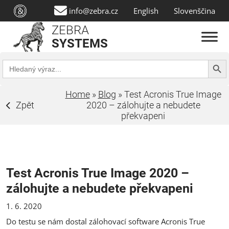
info@zebra.cz
English
Slovenščina
ZEBRA
SYSTEMS
Search Butt
Search
for:
Home
»
Blog
»
Test Acronis True Image
Zpět
2020 – zálohujte a nebudete
překvapeni
Test Acronis True Image 2020 –
zálohujte a nebudete překvapeni
1. 6. 2020
Do testu se nám dostal zálohovací software Acronis True