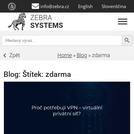
info@zebra.cz
English
Slovenščina
ZEBRA
SYSTEMS
Search Butt
Search
for:
Zpět
Home
»
Blog
»
zdarma
Blog: Štítek:
zdarma