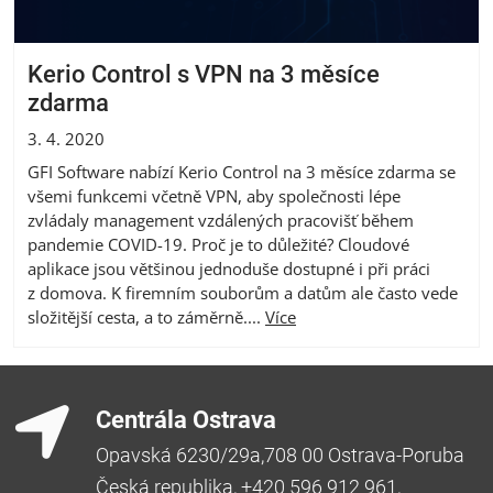
Kerio Control s VPN na 3 měsíce
zdarma
3. 4. 2020
GFI Software nabízí Kerio Control na 3 měsíce zdarma se
všemi funkcemi včetně VPN, aby společnosti lépe
zvládaly management vzdálených pracovišť během
pandemie COVID-19. Proč je to důležité? Cloudové
aplikace jsou většinou jednoduše dostupné i při práci
z domova. K firemním souborům a datům ale často vede
složitější cesta, a to záměrně....
Více
Centrála Ostrava
Opavská 6230/29a,708 00 Ostrava-Poruba
Česká republika, +420 596 912 961,