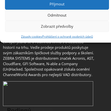
Příjmout
Odmítnout
Společnost ZEBRA SYSTEMS, s.r.o. je předním
distributorem s přidanou hodnotou (VAD) v segmentu
Zobrazit předvolby
IT bezpečnosti, ochrany dat a business continuity v
České republice, na Slovensku a v jihovýchodní
Zásady cookies
Prohlášení o ochraně osobních údajů
Evropě. Jedná se o rodinnou firmu s třicetiletou
historií na trhu. Vedle prodeje produktů poskytuje
svým zákazníkům špičkové služby podpory a školení.
ZEBRA SYSTEMS je distributorem značek Acronis, AST,
Cloudflare, GFI Software, N-able a Company
(Un)Hacked. Společnost opakovaně získala ocenění
ChannelWorld Awards pro nejlepší VAD distributory.