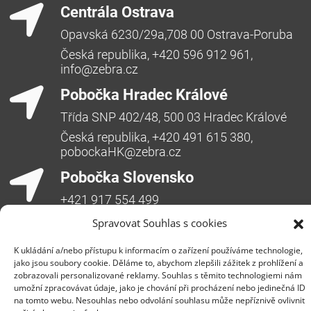
Centrála Ostrava
Opavská 6230/29a,708 00 Ostrava-Poruba
Česká republika, +420 596 912 961,
info@zebra.cz
Pobočka Hradec Králové
Třída SNP 402/48, 500 03 Hradec Králové
Česká republika, +420 491 615 380,
pobockaHK@zebra.cz
Pobočka Slovensko
+421 917 554 499
erik.leo@zebra.cz
Spravovat Souhlas s cookies
Pobočka Adriatic
K ukládání a/nebo přístupu k informacím o zařízení používáme technologie,
jako jsou soubory cookie. Děláme to, abychom zlepšili zážitek z prohlížení a
+385 99 3241 770 (HR) +381 61 6231 777
zobrazovali personalizované reklamy. Souhlas s těmito technologiemi nám
(SRB)
umožní zpracovávat údaje, jako je chování při procházení nebo jedinečná ID
na tomto webu. Nesouhlas nebo odvolání souhlasu může nepříznivě ovlivnit
nebojsa.stankic@zebra.cz