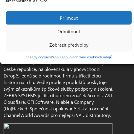
určité vlastnosti a funkce.
Příjmout
Odmítnout
Zobrazit předvolby
Společnost ZEBRA SYSTEMS, s.r.o. je předním
distributorem s přidanou hodnotou (VAD) v segmentu
Zásady cookies
Prohlášení o ochraně osobních údajů
IT bezpečnosti, ochrany dat a business continuity v
České republice, na Slovensku a v jihovýchodní
Evropě. Jedná se o rodinnou firmu s třicetiletou
historií na trhu. Vedle prodeje produktů poskytuje
svým zákazníkům špičkové služby podpory a školení.
ZEBRA SYSTEMS je distributorem značek Acronis, AST,
Cloudflare, GFI Software, N-able a Company
(Un)Hacked. Společnost opakovaně získala ocenění
ChannelWorld Awards pro nejlepší VAD distributory.