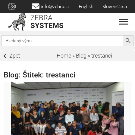
info@zebra.cz
English
Slovenščina
ZEBRA
SYSTEMS
Search Butt
Search
for:
Zpět
Home
»
Blog
»
trestanci
Blog: Štítek:
trestanci