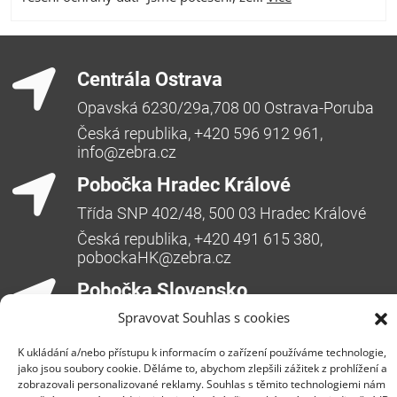
Centrála Ostrava
Opavská 6230/29a,708 00 Ostrava-Poruba
Česká republika, +420 596 912 961,
info@zebra.cz
Pobočka Hradec Králové
Třída SNP 402/48, 500 03 Hradec Králové
Česká republika, +420 491 615 380,
pobockaHK@zebra.cz
Pobočka Slovensko
Spravovat Souhlas s cookies
+421 917 554 499
erik.leo@zebra.cz
K ukládání a/nebo přístupu k informacím o zařízení používáme technologie,
jako jsou soubory cookie. Děláme to, abychom zlepšili zážitek z prohlížení a
Pobočka Adriatic
zobrazovali personalizované reklamy. Souhlas s těmito technologiemi nám