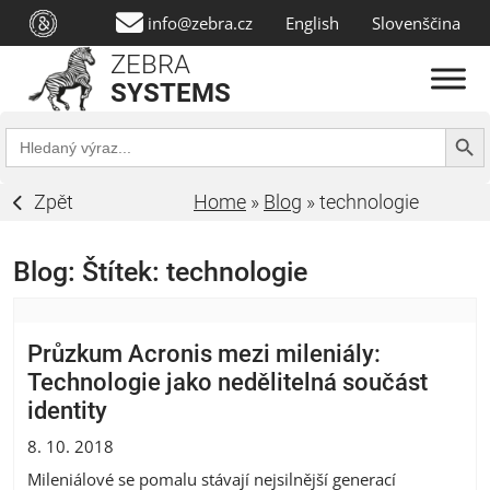
info@zebra.cz
English
Slovenščina
ZEBRA
SYSTEMS
Search Butt
Search
for:
Zpět
Home
»
Blog
»
technologie
Blog: Štítek:
technologie
Průzkum Acronis mezi mileniály:
Technologie jako nedělitelná součást
identity
8. 10. 2018
Mileniálové se pomalu stávají nejsilnější generací