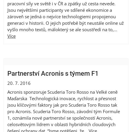
pracovní síly ve světě i v ČR a zpátky už cesta nevede.
Jsou největšími participanty ve sdílené ekonomice a
zároveň se jedná o nejvíce technologiemi propojenou
generaci v historii. O jejich potřebě být neustále online už
vyšlo mnoho textů, málokterý se ale soustředí na to,...
Více
Partnerství Acronis s týmem F1
20. 7. 2016
Acronis sponzoruje Scuderia Toro Rosso na Velké ceně
Maďarska Technologická inovace, rychlost a přesnost
jsou klíčovými faktory jak pro Scuderia Toro Rosso tak
pro Acronis. Scuderia Toro Rosso, závodní tým Formule
1, oznámila nové partnerství se společností Acronis,
celosvětovým lídrem v oblasti hybridních cloudových
řešení ochrany dat. “Jsme potěšeni, že...
Více