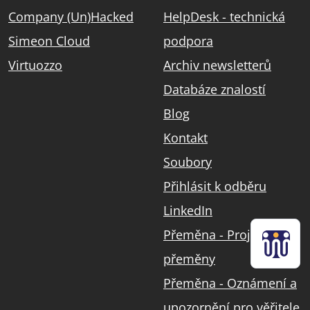
Company (Un)Hacked
HelpDesk - technická
Simeon Cloud
podpora
Virtuozzo
Archiv newsletterů
Databáze znalostí
Blog
Kontakt
Soubory
Přihlásit k odběru
LinkedIn
Přeměna - Projekt
přeměny
Přeměna - Oznámení a
upozornění pro věřitele