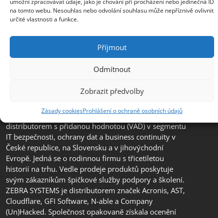
umožní zpracovávat údaje, jako je chování při procházení nebo jedinečná ID
+385 99 3241 770 (HR) +381 61 6231 777
na tomto webu. Nesouhlas nebo odvolání souhlasu může nepříznivě ovlivnit
(SRB)
určité vlastnosti a funkce.
nebojsa.stankic@zebra.cz
Příjmout
Odmítnout
Zobrazit předvolby
Zásady cookies
Prohlášení o ochraně osobních údajů
Společnost ZEBRA SYSTEMS, s.r.o. je předním
distributorem s přidanou hodnotou (VAD) v segmentu
IT bezpečnosti, ochrany dat a business continuity v
České republice, na Slovensku a v jihovýchodní
Evropě. Jedná se o rodinnou firmu s třicetiletou
historií na trhu. Vedle prodeje produktů poskytuje
svým zákazníkům špičkové služby podpory a školení.
ZEBRA SYSTEMS je distributorem značek Acronis, AST,
Cloudflare, GFI Software, N-able a Company
(Un)Hacked. Společnost opakovaně získala ocenění