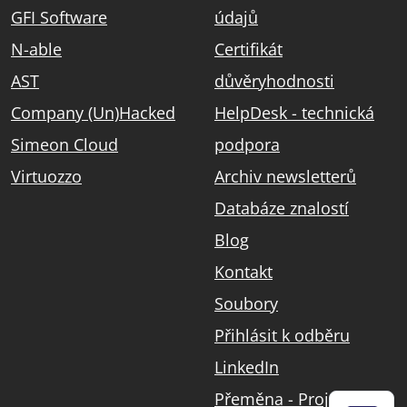
GFI Software
údajů
N-able
Certifikát
AST
důvěryhodnosti
Company (Un)Hacked
HelpDesk - technická
Simeon Cloud
podpora
Virtuozzo
Archiv newsletterů
Databáze znalostí
Blog
Kontakt
Soubory
Přihlásit k odběru
LinkedIn
Přeměna - Projekt