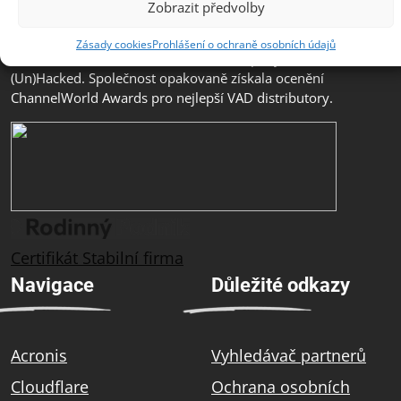
Zobrazit předvolby
svým zákazníkům špičkové služby podpory a školení.
ZEBRA SYSTEMS je distributorem značek Acronis, AST,
Zásady cookies
Prohlášení o ochraně osobních údajů
Cloudflare, GFI Software, N-able a Company
(Un)Hacked. Společnost opakovaně získala ocenění
ChannelWorld Awards pro nejlepší VAD distributory.
Certifikát Stabilní firma
Navigace
Důležité odkazy
Acronis
Vyhledávač partnerů
Cloudflare
Ochrana osobních