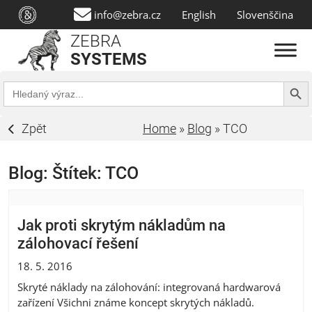
info@zebra.cz
English
Slovenščina
ZEBRA
SYSTEMS
Search Butt
Search
for:
Zpět
Home
»
Blog
»
TCO
Blog: Štítek:
TCO
Jak proti skrytým nákladům na
zálohovací řešení
18. 5. 2016
Skryté náklady na zálohování: integrovaná hardwarová
zařízení Všichni známe koncept skrytých nákladů.