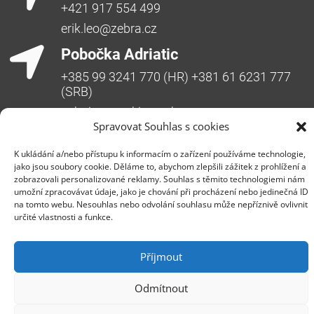
+421 917 554 499
erik.leo@zebra.cz
Pobočka Adriatic
+385 99 3241 770 (HR) +381 61 6231 777
(SRB)
nebojsa.stankic@zebra.cz
Spravovat Souhlas s cookies
K ukládání a/nebo přístupu k informacím o zařízení používáme technologie,
jako jsou soubory cookie. Děláme to, abychom zlepšili zážitek z prohlížení a
zobrazovali personalizované reklamy. Souhlas s těmito technologiemi nám
umožní zpracovávat údaje, jako je chování při procházení nebo jedinečná ID
na tomto webu. Nesouhlas nebo odvolání souhlasu může nepříznivě ovlivnit
určité vlastnosti a funkce.
Společnost ZEBRA SYSTEMS, s.r.o. je předním
distributorem s přidanou hodnotou (VAD) v segmentu
Příjmout
IT bezpečnosti, ochrany dat a business continuity v
České republice, na Slovensku a v jihovýchodní
Odmítnout
Evropě. Jedná se o rodinnou firmu s třicetiletou
historií na trhu. Vedle prodeje produktů poskytuje