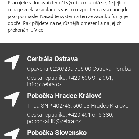
Pracujete s dodavatelem či výrobcem a zdá se, že jejich
cena je zcela v souladu s vaším rozpočtem a všechno jde
jako po másle. Nasadíte systém a ten ze začátku funguje
dobře. Pak přijdete na nejrůznější omezení a na jejich
překonání...
Více
Centrála Ostrava
Opavská 6230/29a,708 00 Ostrava-Poruba
Česká republika, +420 596 912 961,
info@zebra.cz
Pobočka Hradec Králové
Třída SNP 402/48, 500 03 Hradec Králové
Česká republika, +420 491 615 380,
pobockaHK@zebra.cz
Pobočka Slovensko