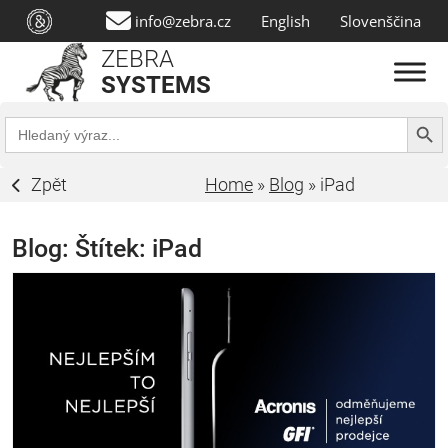
info@zebra.cz
English
Slovenščina
ZEBRA
SYSTEMS
Search Butt
Search
for:
Zpět
Home
»
Blog
»
iPad
Blog: Štítek:
iPad