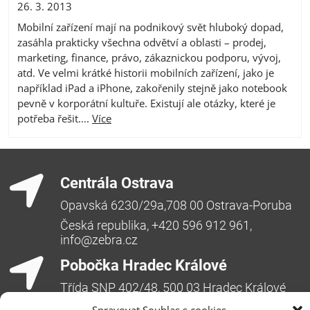
26. 3. 2013
Mobilní zařízení mají na podnikový svět hluboký dopad,
zasáhla prakticky všechna odvětví a oblasti – prodej,
marketing, finance, právo, zákaznickou podporu, vývoj,
atd. Ve velmi krátké historii mobilních zařízení, jako je
například iPad a iPhone, zakořenily stejně jako notebook
pevně v korporátní kultuře. Existují ale otázky, které je
potřeba řešit....
Více
Centrála Ostrava
Opavská 6230/29a,708 00 Ostrava-Poruba
Česká republika, +420 596 912 961,
info@zebra.cz
Pobočka Hradec Králové
Třída SNP 402/48, 500 03 Hradec Králové
Česká republika, +420 491 615 380,
Spravovat Souhlas s cookies