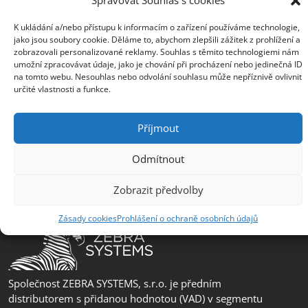
pobockaHK@zebra.cz
K ukládání a/nebo přístupu k informacím o zařízení používáme technologie,
Pobočka Slovensko
jako jsou soubory cookie. Děláme to, abychom zlepšili zážitek z prohlížení a
zobrazovali personalizované reklamy. Souhlas s těmito technologiemi nám
+421 917 554 499
umožní zpracovávat údaje, jako je chování při procházení nebo jedinečná ID
na tomto webu. Nesouhlas nebo odvolání souhlasu může nepříznivě ovlivnit
erik.leo@zebra.cz
určité vlastnosti a funkce.
Pobočka Adriatic
+385 99 3241 770 (HR) +381 61 6231 777
Příjmout
(SRB)
Odmítnout
nebojsa.stankic@zebra.cz
Zobrazit předvolby
Zásady cookies
Prohlášení o ochraně osobních údajů
Společnost ZEBRA SYSTEMS, s.r.o. je předním
distributorem s přidanou hodnotou (VAD) v segmentu