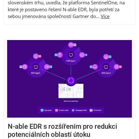
slovenském trhu, uvedla, že platforma SentinelOne, na
které je postaveno řešení N-able EDR, byla potřetí za
sebou jmenována společností Gartner do...
Více
N-able EDR s rozšířením pro redukci
potenciálních oblastí útoku