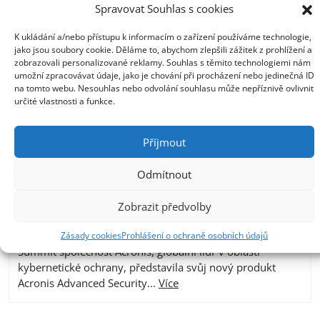
Spravovat Souhlas s cookies
K ukládání a/nebo přístupu k informacím o zařízení používáme technologie,
jako jsou soubory cookie. Děláme to, abychom zlepšili zážitek z prohlížení a
zobrazovali personalizované reklamy. Souhlas s těmito technologiemi nám
umožní zpracovávat údaje, jako je chování při procházení nebo jedinečná ID
na tomto webu. Nesouhlas nebo odvolání souhlasu může nepříznivě ovlivnit
určité vlastnosti a funkce.
Acronis uvádí nové, efektivní řešení EDR
pro MSP poskytovatele
Příjmout
9. 11. 2022
Nejnovější verze Acronis Cyber Protect Cloud dále
Odmítnout
zpřístupňuje pokročilá bezpečnostní řešení s účinnou
ochranou dat, aplikací a systémů v rámci jedné
Zobrazit předvolby
centralizované platformy Miami Beach, Florida, 9.
listopadu – U příležitosti konference Acronis CyberFit
Zásady cookies
Prohlášení o ochraně osobních údajů
Summit společnost Acronis, globální lídr v oblasti
kybernetické ochrany, představila svůj nový produkt
Acronis Advanced Security...
Více