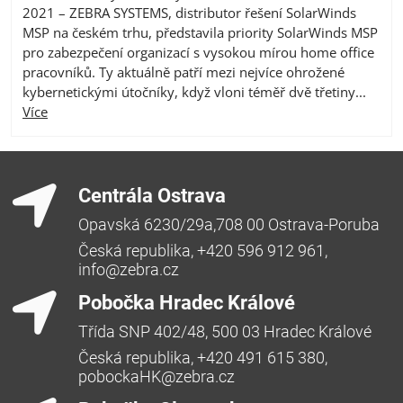
2021 – ZEBRA SYSTEMS, distributor řešení SolarWinds
MSP na českém trhu, představila priority SolarWinds MSP
pro zabezpečení organizací s vysokou mírou home office
pracovníků. Ty aktuálně patří mezi nejvíce ohrožené
kybernetickými útočníky, když vloni téměř dvě třetiny...
Více
Centrála Ostrava
Opavská 6230/29a,708 00 Ostrava-Poruba
Česká republika, +420 596 912 961,
info@zebra.cz
Pobočka Hradec Králové
Třída SNP 402/48, 500 03 Hradec Králové
Česká republika, +420 491 615 380,
pobockaHK@zebra.cz