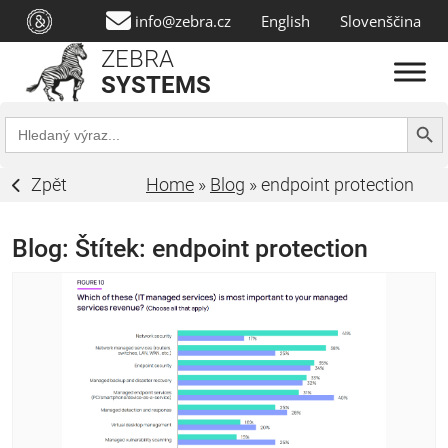
info@zebra.cz
English
Slovenščina
ZEBRA
SYSTEMS
Search Butt
Search
for:
Zpět
Home
»
Blog
»
endpoint protection
Blog: Štítek:
endpoint protection