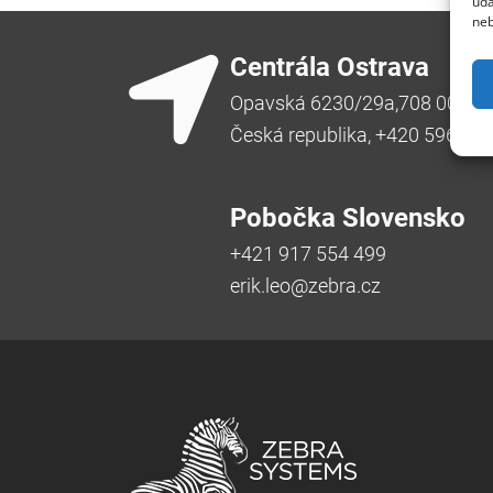
úda
neb
Centrála Ostrava
Opavská 6230/29a,708 00 Ost
Česká republika, +420 596 91
Pobočka Slovensko
+421 917 554 499
erik.leo@zebra.cz