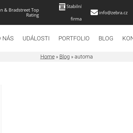
Stabilní
n & Bradstreet Top
info@zebra.cz
Rating
firma
 NÁS
UDÁLOSTI
PORTFOLIO
BLOG
KO
Home
»
Blog
»
automa