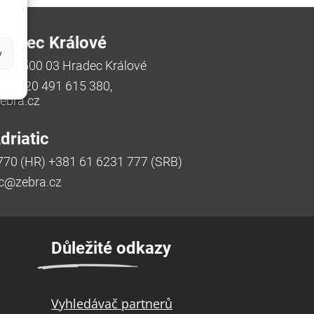
radec Králové
y
/48, 500 03 Hradec Králové
a, +420 491 615 380,
bra.cz
riatic
770 (HR) +381 61 6231 777 (SRB)
ic@zebra.cz
Důležité odkazy
Vyhledávač partnerů