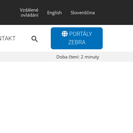
Vzdálené
English
Slovenščina
ovládání
Search
PORTÁLY
for:
NTAKT
Search Button
ZEBRA
Doba čtení:
2
minuty