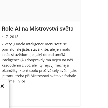
Role AI na Mistrovství světa
4. 7. 2018
Z věty „Umělá inteligence mění svět“ se
pomalu, ale jistě, stává klišé, ale jen málo
z nás si uvědomuje, jaký dopad umělá
inteligence (AI) doopravdy má nejen na náš
každodenní život, ale i ty nejvýjimečnější
okamžiky, které spolu prožívá celý svět – jako
je tomu třeba při Mistrovství světa ve fotbale.
Pojďme...
Více
u