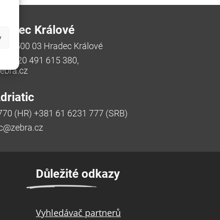
radec Králové
y
/48, 500 03 Hradec Králové
a, +420 491 615 380,
bra.cz
riatic
770 (HR) +381 61 6231 777 (SRB)
ic@zebra.cz
Důležité odkazy
Vyhledávač partnerů