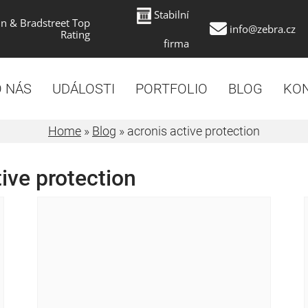
Stabilní
n & Bradstreet Top
info@zebra.cz
Rating
firma
 NÁS
UDÁLOSTI
PORTFOLIO
BLOG
KO
Home
»
Blog
»
acronis active protection
tive protection