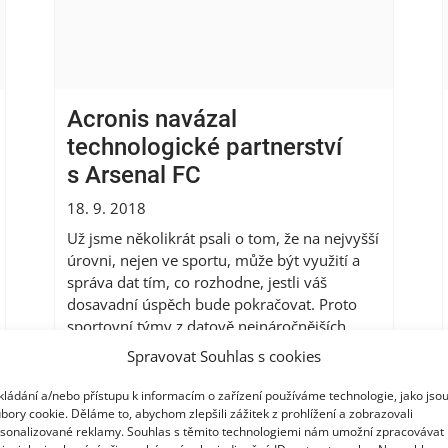
Acronis navázal
technologické partnerství
s Arsenal FC
18. 9. 2018
Už jsme několikrát psali o tom, že na nejvyšší
úrovni, nejen ve sportu, může být využití a
správa dat tím, co rozhodne, jestli váš
dosavadní úspěch bude pokračovat. Proto
sportovní týmy z datově nejnáročnějších
sportů, jako je Formule 1 a Formule E,
Spravovat Souhlas s cookies
spoléhají na datová řešení Acronis. Výhody
řešení Acronis ale...
Více
kládání a/nebo přístupu k informacím o zařízení používáme technologie, jako jso
bory cookie. Děláme to, abychom zlepšili zážitek z prohlížení a zobrazovali
sonalizované reklamy. Souhlas s těmito technologiemi nám umožní zpracovávat