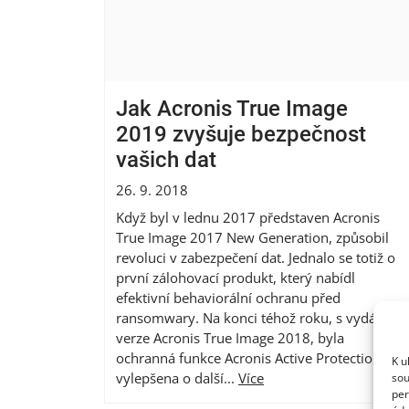
Jak Acronis True Image
2019 zvyšuje bezpečnost
vašich dat
26. 9. 2018
Když byl v lednu 2017 představen Acronis
True Image 2017 New Generation, způsobil
revoluci v zabezpečení dat. Jednalo se totiž o
první zálohovací produkt, který nabídl
efektivní behaviorální ochranu před
ransomwary. Na konci téhož roku, s vydáním
verze Acronis True Image 2018, byla
ochranná funkce Acronis Active Protection
K u
vylepšena o další...
Více
sou
per