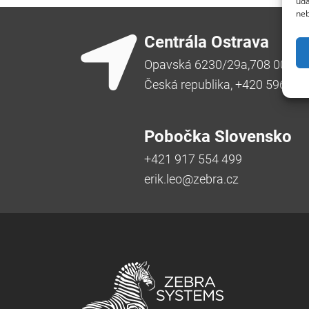
úda
neb
Centrála Ostrava
Opavská 6230/29a,708 00 Ost
Česká republika, +420 596 91
Pobočka Slovensko
+421 917 554 499
erik.leo@zebra.cz