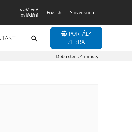
Vzdálené
English
Slovenščina
ovládání
Search
PORTÁLY
for:
NTAKT
Search Button
ZEBRA
Doba čtení:
4
minuty