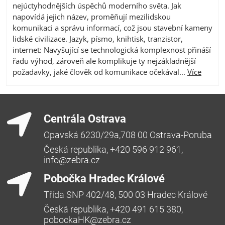
nejúctyhodnějších úspěchů moderního světa. Jak
napovídá jejich název, proměňují mezilidskou
komunikaci a správu informací, což jsou stavební kameny
lidské civilizace. Jazyk, písmo, knihtisk, tranzistor,
internet: Navyšující se technologická komplexnost přináší
řadu výhod, zároveň ale komplikuje ty nejzákladnější
požadavky, jaké člověk od komunikace očekával...
Více
Centrála Ostrava
Opavská 6230/29a,708 00 Ostrava-Poruba
Česká republika, +420 596 912 961,
info@zebra.cz
Pobočka Hradec Králové
Třída SNP 402/48, 500 03 Hradec Králové
Česká republika, +420 491 615 380,
pobockaHK@zebra.cz