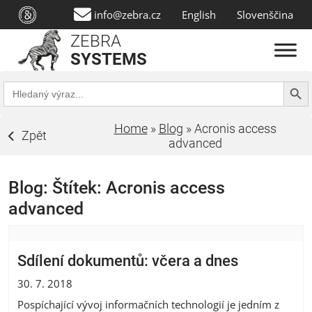
info@zebra.cz
English
Slovenščina
ZEBRA
SYSTEMS
Search Butt
Search
for:
Home
»
Blog
»
Acronis access
Zpět
advanced
Blog: Štítek:
Acronis access
advanced
Sdílení dokumentů: včera a dnes
30. 7. 2018
Pospíchající vývoj informačních technologií je jedním z