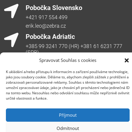
Pobočka Slovensko
+421 917 554 499
erik.leo@zebra.cz
Pobočka Adriatic
+385 99 3241 770 (HR) +381 61 6231 777
(SRB)
Spravovat Souhlas s cookies
nebojsa.stankic@zebra.cz
K ukládání a/nebo přístupu k informacím o zařízení používáme technologie,
jako jsou soubory cookie. Děláme to, abychom zlepšili zážitek z prohlížení a
zobrazovali personalizované reklamy. Souhlas s těmito technologiemi nám
umožní zpracovávat údaje, jako je chování při procházení nebo jedinečná ID
na tomto webu. Nesouhlas nebo odvolání souhlasu může nepříznivě ovlivnit
určité vlastnosti a funkce.
Společnost ZEBRA SYSTEMS, s.r.o. je předním
Příjmout
distributorem s přidanou hodnotou (VAD) v segmentu
IT bezpečnosti, ochrany dat a business continuity v
Odmítnout