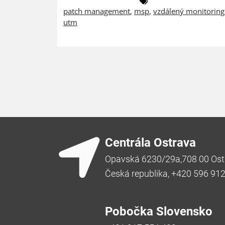
patch management
,
msp
,
vzdálený monitoring
utm
Centrála Ostrava
Opavská 6230/29a,708 00 Ost
Česká republika, +420 596 91
Pobočka Slovensko