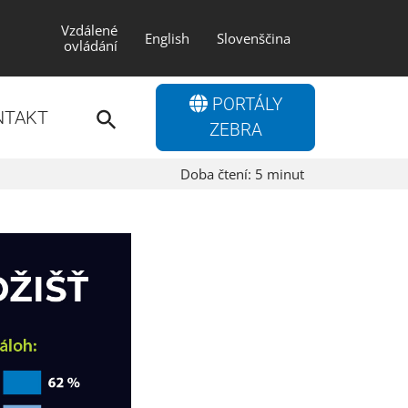
Vzdálené
English
Slovenščina
ovládání
Search
PORTÁLY
for:
NTAKT
Search Button
ZEBRA
Doba čtení:
5
minut