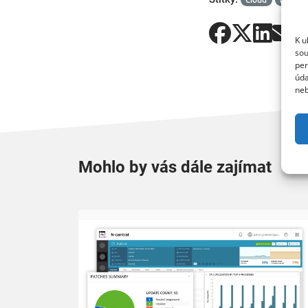
K u
sou
per
úda
neb
Mohlo by vás dále zajímat