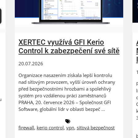
XERTEC využívá GFI Kerio
Control k zabezpečení své sítě
20.07.2026
Organizace nasazením získala lepší kontrolu
nad síťovým provozem, vyšší úroveň ochrany
před bezpečnostními hrozbami a spolehlivý
systém pro vzdálenou práci zaměstnanců
u
PRAHA, 20. července 2026 – Společnost GFI
Software, globální lídr v oblasti bezpeč ...
firewall
,
kerio control
,
vpn
,
síťová bezpečnost