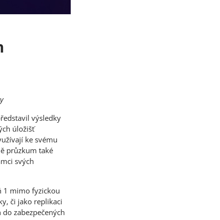
h
ny
představil výsledky
ch úložišť
yužívají ke svému
ě průzkum také
ámci svých
oň 1 mimo fyzickou
y, či jako replikaci
oh do zabezpečených