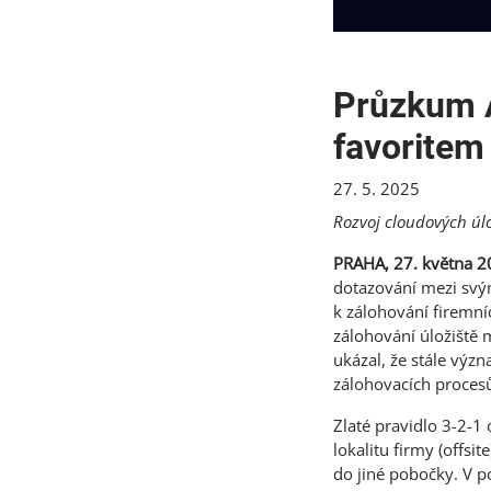
Průzkum A
favoritem
27. 5. 2025
Rozvoj cloudových úlož
PRAHA, 27. května 
dotazování mezi svým
k zálohování firemní
zálohování úložiště
ukázal, že stále výz
zálohovacích procesů
Zlaté pravidlo 3-2-1
lokalitu firmy (offsit
do jiné pobočky. V p