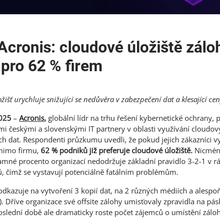
cronis: cloudové úložiště zálo
 pro 62 % firem
išť urychluje snižující se nedůvěra v zabezpečení dat a klesající ce
2025
–
Acronis
,
globální lídr na trhu řešení kybernetické ochrany, 
i českými a slovenskými IT partnery v oblasti využívání cloudový
ch dat. Respondenti průzkumu uvedli, že pokud jejich zákazníci v
 mimo firmu,
62 % podniků již preferuje cloudové úložiště.
Nicmén
namné procento organizací nedodržuje základní pravidlo 3-2-1 v r
, čímž se vystavují potenciálně fatálním problémům.
 odkazuje na vytvoření 3 kopií dat, na 2 různých médiích a alesp
e). Dříve organizace své offsite zálohy umisťovaly zpravidla na pásk
oslední době ale dramaticky roste počet zájemců o umístění zál