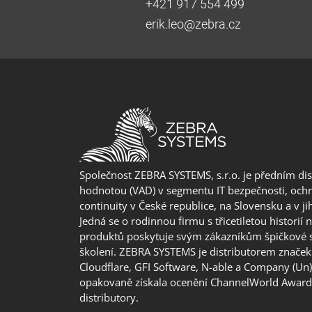
+421 917 554 499
erik.leo@zebra.cz
Společnost ZEBRA SYSTEMS, s.r.o. je předním di
hodnotou (VAD) v segmentu IT bezpečnosti, ochr
continuity v České republice, na Slovensku a v j
Jedná se o rodinnou firmu s třicetiletou historií 
produktů poskytuje svým zákazníkům špičkové 
školení. ZEBRA SYSTEMS je distributorem značek 
Cloudflare, GFI Software, N-able a Company (Un
opakovaně získala ocenění ChannelWorld Awards
distributory.