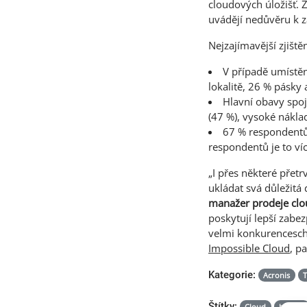
cloudových úložišť. 
uvádějí nedůvěru k z
Nejzajímavější zjišt
V případě umístěn
lokalitě, 26 % pásky 
Hlavní obavy spoj
(47 %), vysoké nákla
67 % respondentů 
respondentů je to víc
„I přes některé přet
ukládat svá důležitá
manažer prodeje clo
poskytují lepší zabez
velmi konkurencesch
Impossible Cloud
, p
Kategorie:
Acronis
T
Štítky:
Cloud
backup