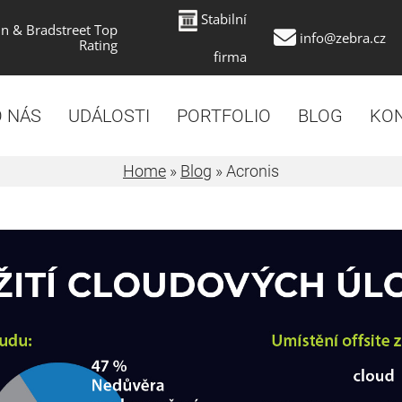
Stabilní
n & Bradstreet Top
info@zebra.cz
Rating
firma
 NÁS
UDÁLOSTI
PORTFOLIO
BLOG
KO
Home
»
Blog
»
Acronis