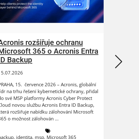
Acronis rozšiřuje ochranu
ZEBRA
Microsoft 365 o Acronis Entra
N-abl
ID Backup
kybern
15.07.2026
24.06.202
PRAHA, 15. července 2026 – Acronis, globální
Digitaliza
lídr na trhu řešení kybernetické ochrany, přidal
výrobce na
do své MSP platformy Acronis Cyber Protect
dat PRAHA
Cloud novou službu Acronis Entra ID Backup,
ZEBRA SYST
která rozšiřuje nabídku zálohování Microsoft
českém a 
365 o možnost zálohován ...
společnost
backup
,
identita
,
msp
,
Microsoft 365
antivirus
,