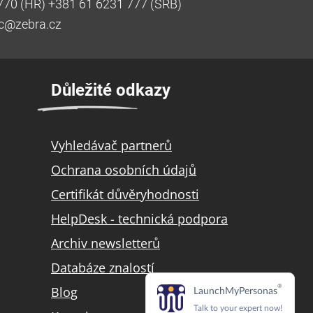
770 (HR) +381 61 6231 777 (SRB)
ic@zebra.cz
Důležité odkazy
Vyhledávač partnerů
Ochrana osobních údajů
Certifikát důvěryhodnosti
HelpDesk - technická podpora
Archiv newsletterů
Databáze znalostí
Blog