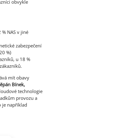
azníci obvykle
 % NAS v jiné
netické zabezpečení
(20 %)
azníků, u 18 %
 zákazníků.
tává mít obavy
těpán Bínek,
cloudové technologie
výpadkům provozu a
 je například