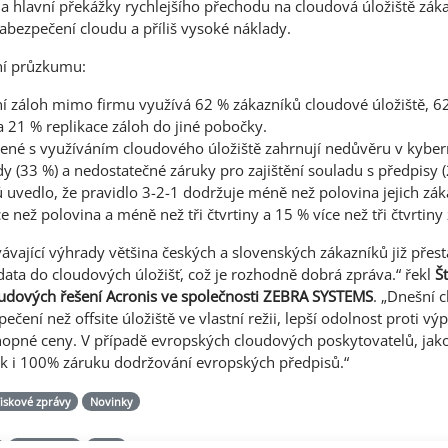
Za hlavní překážky rychlejšího přechodu na cloudová úložiště zák
abezpečení cloudu a příliš vysoké náklady.
ění průzkumu:
í záloh mimo firmu využívá 62 % zákazníků cloudové úložiště, 62
a 21 % replikace záloh do jiné pobočky.
ené s využíváním cloudového úložiště zahrnují nedůvěru v kyber
dy (33 %) a nedostatečné záruky pro zajištění souladu s předpisy 
uvedlo, že pravidlo 3-2-1 dodržuje méně než polovina jejich zák
e než polovina a méně než tři čtvrtiny a 15 % více než tři čtvrtiny
rvávající výhrady většina českých a slovenských zákazníků již přes
 data do cloudových úložišť, což je rozhodně dobrá zpráva.“ řekl
Š
udových řešení Acronis ve společnosti ZEBRA SYSTEMS
. „Dnešní 
pečení než offsite úložiště ve vlastní režii, lepší odolnost proti 
opné ceny. V případě evropských cloudových poskytovatelů, jako
ak i 100% záruku dodržování evropských předpisů.“
iskové zprávy
Novinky
compliance
3-2-1