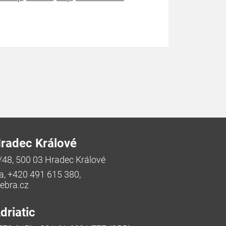
radec Králové
/48, 500 03 Hradec Králové
a, +420 491 615 380,
bra.cz
riatic