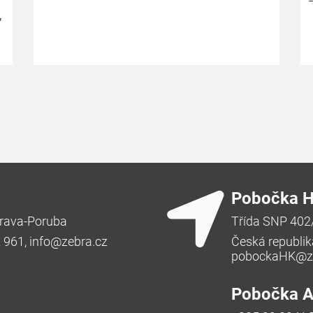
,
Pobočka H
rava-Poruba
Třída SNP 402
2 961,
info@zebra.cz
Česká republik
pobockaHK@ze
Pobočka Ad