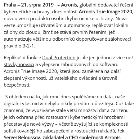
Praha –
21. srpna 2019
–
Acronis
,
globální dodavatel řešení
kybernetické ochrany
, dnes ohlásil
Acronis True Image 2020
,
novou verzi produktu osobní kybernetické ochrany. Nová
verze umožňuje uživatelům automaticky replikovat lokální
zálohy do cloudu, čímž se stává prvním řešením, jež
automatizuje většinou odborníků doporučované
zálohovací
pravidlo 3-2-1
.
Replikační funkce
Dual Protection
je ale jen jednou z více než
stovky inovací
a vylepšení zabudovaných do softwaru
Acronis True Image 2020, která jsou zaměřena na další
zlepšení výkonnosti, uživatelského ovládání a úrovně
bezpečnosti.
“S ohledem na to, jak moc dnes spoléháme na data, naše
digitální vlastnictví nebylo nikdy předtím důležitější. Což také
znamená, že využíváme stále větší množství dat a zařízení.
Jejich ochrana před rostoucími kybernetickými hrozbami
představuje nové výzvy – včetně zvyšující se komplexnosti,
sofistikovanějšího zabezpečení a rostoucích nákladů, řekl
Sergej Beloussov, zakladatel a CEO společnosti Acronis
.