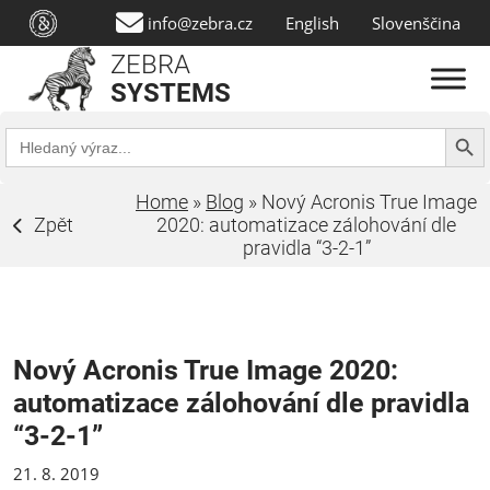
info@zebra.cz
English
Slovenščina
ZEBRA
SYSTEMS
Search Butt
Search
for:
Home
»
Blog
»
Nový Acronis True Image
Zpět
2020: automatizace zálohování dle
pravidla “3-2-1”
Nový Acronis True Image 2020:
automatizace zálohování dle pravidla
“3-2-1”
21. 8. 2019