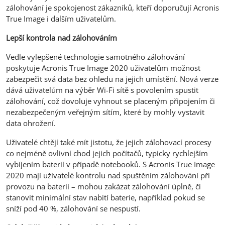
zálohování je spokojenost zákazníků, kteří doporučují Acronis
True Image i dalším uživatelům.
Lepší kontrola nad zálohováním
Vedle vylepšené technologie samotného zálohování
poskytuje Acronis True Image 2020 uživatelům možnost
zabezpečit svá data bez ohledu na jejich umístění. Nová verze
dává uživatelům na výběr Wi-Fi sítě s povolením spustit
zálohování, což dovoluje vyhnout se placeným připojením či
nezabezpečeným veřejným sítím, které by mohly vystavit
data ohrožení.
Uživatelé chtějí také mít jistotu, že jejich zálohovací procesy
co nejméně ovlivní chod jejich počítačů, typicky rychlejším
vybíjením baterií v případě notebooků. S Acronis True Image
2020 mají uživatelé kontrolu nad spuštěním zálohování při
provozu na baterii – mohou zakázat zálohování úplně, či
stanovit minimální stav nabití baterie, například pokud se
sníží pod 40 %, zálohování se nespustí.