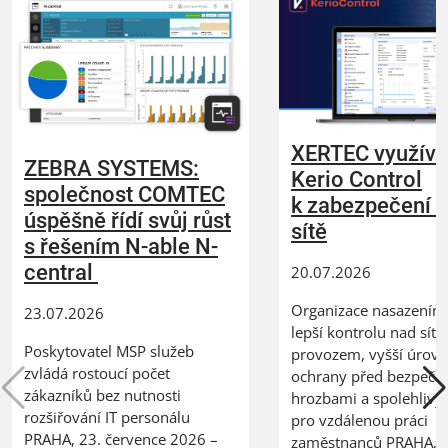
XERTEC využívá
ZEBRA SYSTEMS:
Kerio Control
společnost COMTEC
k zabezpečení 
úspěšně řídí svůj růst
sítě
s řešením N-able N-
central
20.07.2026
Organizace nasazením 
23.07.2026
lepší kontrolu nad síť
Poskytovatel MSP služeb
provozem, vyšší úrov
zvládá rostoucí počet
ochrany před bezpečn
zákazníků bez nutnosti
hrozbami a spolehlivý
rozšiřování IT personálu
pro vzdálenou práci
PRAHA, 23. července 2026 –
zaměstnanců PRAHA, 2