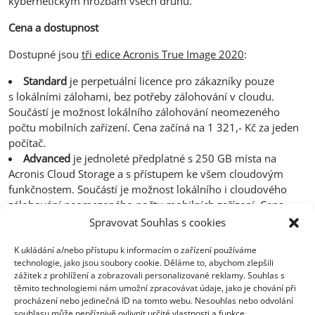
kybernetickým hrozbám všech druhů.
Cena a dostupnost
Dostupné jsou
tři edice Acronis True Image 2020
:
Standard
je perpetuální licence pro zákazníky pouze
s lokálními zálohami, bez potřeby zálohování v cloudu.
Součástí je možnost lokálního zálohování neomezeného
počtu mobilních zařízení. Cena začíná na 1 321,- Kč za jeden
počítač.
Advanced
je jednoleté předplatné s 250 GB místa na
Acronis Cloud Storage a s přístupem ke všem cloudovým
funkčnostem. Součástí je možnost lokálního i cloudového
zálohování neomezeného počtu mobilních zařízení. Cena
začíná na 1 321,- Kč za 1 počítač.
Spravovat Souhlas s cookies
Premium
je jednoleté předplatné obsahující
K ukládání a/nebo přístupu k informacím o zařízení používáme
blockchainovou autentizaci a možnost elektronického
technologie, jako jsou soubory cookie. Děláme to, abychom zlepšili
podpisu, s 1 TB úložištěm v cloudu. Cena začíná na 2 644,- Kč
zážitek z prohlížení a zobrazovali personalizované reklamy. Souhlas s
za 1 počítač.
těmito technologiemi nám umožní zpracovávat údaje, jako je chování při
procházení nebo jedinečná ID na tomto webu. Nesouhlas nebo odvolání
souhlasu může nepříznivě ovlivnit určité vlastnosti a funkce.