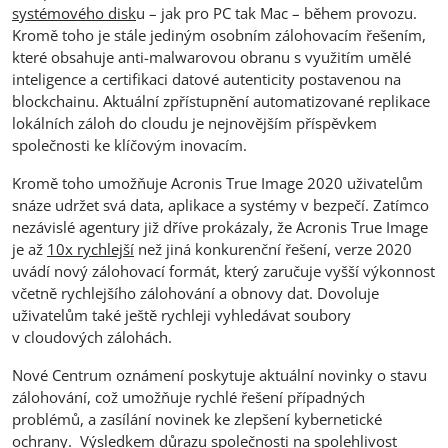
systémového disk
u – jak pro PC tak Mac – během provozu.
Kromě toho je stále jediným osobním zálohovacím řešením,
které obsahuje anti-malwarovou obranu s využitím umělé
inteligence a certifikaci datové autenticity postavenou na
blockchainu. Aktuální zpřístupnění automatizované replikace
lokálních záloh do cloudu je nejnovějším příspěvkem
společnosti ke klíčovým inovacím.
Kromě toho umožňuje Acronis True Image 2020 uživatelům
snáze udržet svá data, aplikace a systémy v bezpečí. Zatímco
nezávislé agentury již dříve prokázaly, že Acronis True Image
je až
10x rychlejší
než jiná konkurenční řešení, verze 2020
uvádí nový zálohovací formát, který zaručuje vyšší výkonnost
včetně rychlejšího zálohování a obnovy dat. Dovoluje
uživatelům také ještě rychleji vyhledávat soubory
v cloudových zálohách.
Nové Centrum oznámení poskytuje aktuální novinky o stavu
zálohování, což umožňuje rychlé řešení případných
problémů, a zasílání novinek ke zlepšení kybernetické
ochrany. Výsledkem důrazu společnosti na spolehlivost