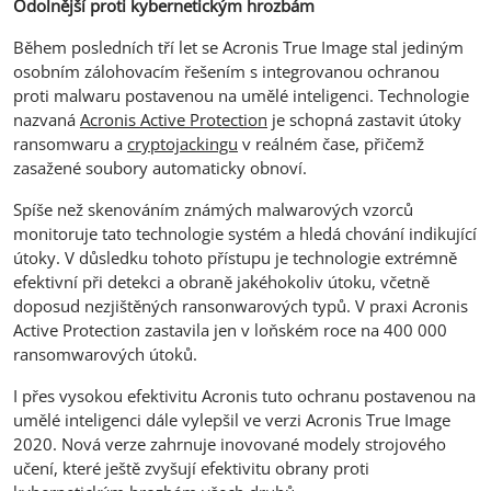
Odolnější proti kybernetickým hrozbám
Během posledních tří let se Acronis True Image stal jediným
osobním zálohovacím řešením s integrovanou ochranou
proti malwaru postavenou na umělé inteligenci. Technologie
nazvaná
Acronis Active Protection
je schopná zastavit útoky
ransomwaru a
cryptojackingu
v reálném čase, přičemž
zasažené soubory automaticky obnoví.
Spíše než skenováním známých malwarových vzorců
monitoruje tato technologie systém a hledá chování indikující
útoky. V důsledku tohoto přístupu je technologie extrémně
efektivní při detekci a obraně jakéhokoliv útoku, včetně
doposud nezjištěných ransonwarových typů. V praxi Acronis
Active Protection zastavila jen v loňském roce na 400 000
ransomwarových útoků.
I přes vysokou efektivitu Acronis tuto ochranu postavenou na
umělé inteligenci dále vylepšil ve verzi Acronis True Image
2020. Nová verze zahrnuje inovované modely strojového
učení, které ještě zvyšují efektivitu obrany proti