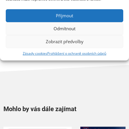
Všechny verze obsahují technologii Acronis Active Protection.
Předplatitelé si mohou dokoupit
dodatečný prostor v cloudu
Příjmout
dle potřeby.
Odmítnout
Štítky:
tiskove-zpravy
Zobrazit předvolby
Zásady cookies
Prohlášení o ochraně osobních údajů
Mohlo by vás dále zajímat