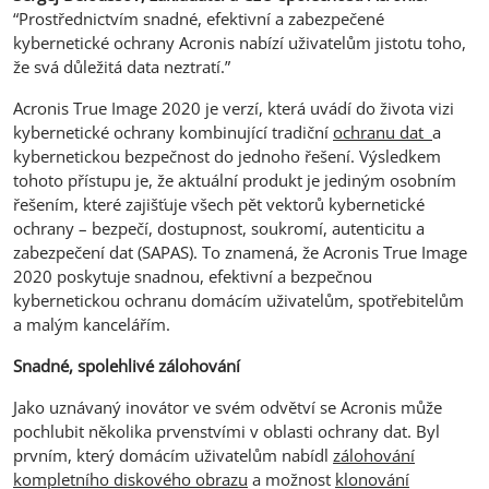
“Prostřednictvím snadné, efektivní a zabezpečené
kybernetické ochrany Acronis nabízí uživatelům jistotu toho,
že svá důležitá data neztratí.”
Acronis True Image 2020 je verzí, která uvádí do života vizi
kybernetické ochrany kombinující tradiční
ochranu dat
a
kybernetickou bezpečnost do jednoho řešení. Výsledkem
tohoto přístupu je, že aktuální produkt je jediným osobním
řešením, které zajišťuje všech pět vektorů kybernetické
ochrany – bezpečí, dostupnost, soukromí, autenticitu a
zabezpečení dat (SAPAS). To znamená, že Acronis True Image
2020 poskytuje snadnou, efektivní a bezpečnou
kybernetickou ochranu domácím uživatelům, spotřebitelům
a malým kancelářím.
Snadné, spolehlivé zálohování
Jako uznávaný inovátor ve svém odvětví se Acronis může
pochlubit několika prvenstvími v oblasti ochrany dat. Byl
prvním, který domácím uživatelům nabídl
zálohování
kompletního diskového obrazu
a možnost
klonování