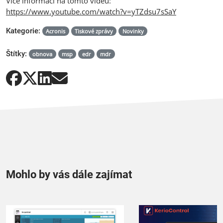
Více informací na tomto videu:
https://www.youtube.com/watch?v=yTZdsu7sSaY
Kategorie:
Acronis
Tiskové zprávy
Novinky
Štítky:
obnova
msp
edr
mdr
Mohlo by vás dále zajímat