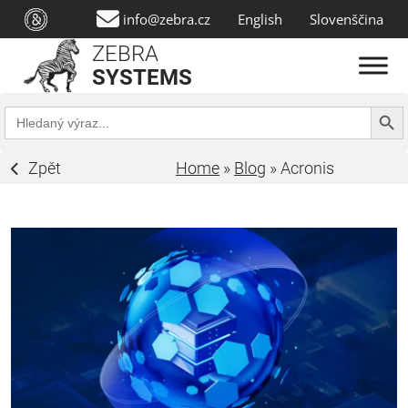
info@zebra.cz
English
Slovenščina
ZEBRA
SYSTEMS
Search Butt
Search
for:
Zpět
Home
»
Blog
»
Acronis