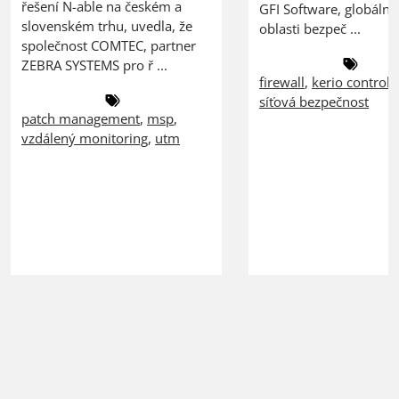
řešení N-able na českém a
GFI Software, globální 
slovenském trhu, uvedla, že
oblasti bezpeč ...
společnost COMTEC, partner
ZEBRA SYSTEMS pro ř ...
firewall
,
kerio control
,
síťová bezpečnost
patch management
,
msp
,
vzdálený monitoring
,
utm