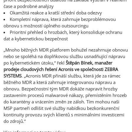
čase a podrobné analýzy
Okamžitá reakce a kratší střední doba odezvy
Kompletní náprava, která zahrnuje bezproblémovou
obnovu s možností úplného outsourcingu
Prioritní přehled o hrozbách, který konsoliduje ochranu
dat a kybernetickou bezpečnost
„Mnoho běžných MDR platforem bohužel nezahrnuje obnovu
nebo se spoléhá na doplňkovou službu usnadňující nápravu
po kybernetickém útoku,“ řekl
Štěpán Bínek, manažer
prodeje cloudových řešení Acronis ve společnosti ZEBRA
SYSTEMS
. „Acronis MDR přináší službu, která jde za rámec
běžného MDR a která zahrnuje integrovanou nápravu a
obnovu. Bezpečnostní tým MDR dokáže napravit hrozby
zastavením procesů malwarové nákazy, přemístěním hrozeb
do karantény a vrácením změn ze záloh. Tím mohou naši
MSP partneři odlišit své služby nabídkou bezkonkurenční
kontinuity provozu svých klientů s minimálními investicemi
do zdrojů.“