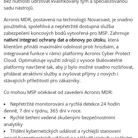
bez nutnosti udržovat kvalifikovaný tým a specializovanou
sadu nástrojů.
Acronis MDR, postavená na technologii Novacoast, je snadno
použitelná, spolehlivá a nepřetržitě dostupná služba
zabezpečení koncových bodů vytvořená pro MSP. Zahrnuje
nativní integraci ochrany dat a obnovy po útoku
, která
klientům přináší maximální odolnost proti hrozbám, a
integrované funkce v rámci platformy Acronis Cyber Protect
Cloud. Optimalizuje využití zdrojů z vysoce škálovatelné
platformy navržené tak, aby ji bylo možné snadno rozšiřovat,
přidávat atraktivní služby a zvyšovat příjmy z nových i
stávajících příležitostí pro zákazníky.
Co mohou MSP očekávat od zavedení Acronis MDR:
Nepřetržité monitorování a rychlá detekce 24 hodin
denně, 7 dní v týdnu, 365 dní v roce.
Rychlé šetření vedené zkušenými bezpečnostními
analytiky
Třídění kybernetických událostí a rychlejší stanovení
priorit bezpečnostních událostí na základě výstrah v reálném