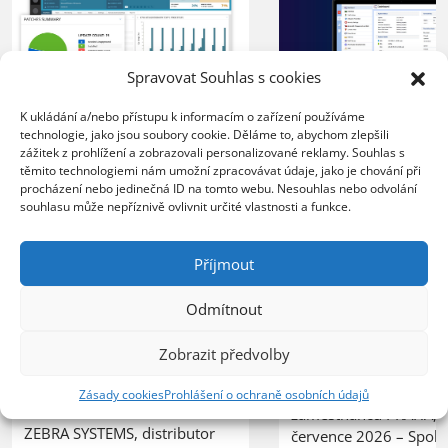
Spravovat Souhlas s cookies
K ukládání a/nebo přístupu k informacím o zařízení používáme
XERTEC využívá
technologie, jako jsou soubory cookie. Děláme to, abychom zlepšili
ZEBRA SYSTEMS:
Kerio Control
zážitek z prohlížení a zobrazovali personalizované reklamy. Souhlas s
společnost COMTEC
těmito technologiemi nám umožní zpracovávat údaje, jako je chování při
k zabezpečení 
úspěšně řídí svůj růst
procházení nebo jedinečná ID na tomto webu. Nesouhlas nebo odvolání
sítě
souhlasu může nepříznivě ovlivnit určité vlastnosti a funkce.
s řešením N-able N-
central
20.07.2026
Příjmout
Organizace nasazením 
23.07.2026
lepší kontrolu nad síť
Odmítnout
Poskytovatel MSP služeb
provozem, vyšší úrov
zvládá rostoucí počet
ochrany před bezpečn
Zobrazit předvolby
zákazníků bez nutnosti
hrozbami a spolehlivý
rozšiřování IT personálu
pro vzdálenou práci
Zásady cookies
Prohlášení o ochraně osobních údajů
PRAHA, 23. července 2026 –
zaměstnanců PRAHA, 2
ZEBRA SYSTEMS, distributor
července 2026 – Spole