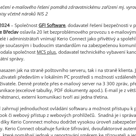
ečení e-mailového řešení pomáhá zdravotnickému zařízení mj. vyrov
isy včetně nároků NIS 2
 2024
– Společnost
GFI Software
, dodavatel řešení bezpečnosti v 
 Břeclav
oslavila 20 let bezproblémového provozu s e-mailový
telé i administrátoři vnímají Kerio Connect jako přívětivý a spole
vuje současným i budoucím standardům na zabezpečenou komunik
odala společnost
MCS plus
, dodavatel technického vybavení kanc
átní správy.
nasazen jak na straně poštovního serveru, tak i na straně klienta.
živateli především v lokálním PC prostředí s možností vzdálené
uživatele. Denně proteče přes e-mailový server na 3 300 zpráv, p
nikace (excelové tabulky, PDF dokumenty apod.). E-mail je z větší
stnanci, externí komunikaci tvoří asi jedna třetina.
í zahrnují jednoduchost ovládání softwaru a možnost přístupu k po
look či webový přístup z webových prohlížečů. Snadná je i správ
ří díky Kerio Connnect mohou dodržet vysokou úroveň zabezpečení
. Kerio Connect obsahuje funkce šifrování, dvoufaktorové autent
í, které pomáhají jednak v reportování směrem ke zřizovateli a je