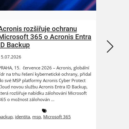
Acronis rozšiřuje ochranu
ZEBRA
Microsoft 365 o Acronis Entra
N-abl
ID Backup
kybern
15.07.2026
24.06.202
PRAHA, 15. července 2026 – Acronis, globální
Digitaliza
lídr na trhu řešení kybernetické ochrany, přidal
výrobce na
do své MSP platformy Acronis Cyber Protect
dat PRAHA
Cloud novou službu Acronis Entra ID Backup,
ZEBRA SYST
která rozšiřuje nabídku zálohování Microsoft
českém a 
365 o možnost zálohován ...
společnost
backup
,
identita
,
msp
,
Microsoft 365
antivirus
,