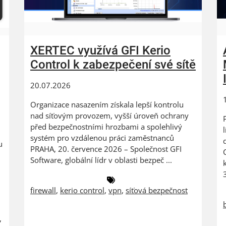
XERTEC využívá GFI Kerio
Control k zabezpečení své sítě
20.07.2026
Organizace nasazením získala lepší kontrolu
nad síťovým provozem, vyšší úroveň ochrany
před bezpečnostními hrozbami a spolehlivý
systém pro vzdálenou práci zaměstnanců
u
PRAHA, 20. července 2026 – Společnost GFI
Software, globální lídr v oblasti bezpeč ...
firewall
,
kerio control
,
vpn
,
síťová bezpečnost
,