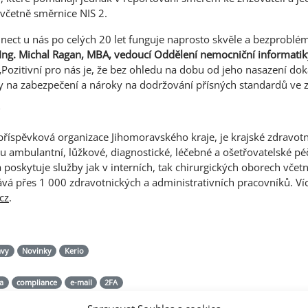
včetně směrnice NIS 2.
nect u nás po celých 20 let funguje naprosto skvěle a bezproblém
Ing. Michal Ragan, MBA, vedoucí Oddělení nemocniční informatik
Pozitivní pro nás je, že bez ohledu na dobu od jeho nasazení doká
 na zabezpečení a nároky na dodržování přísných standardů ve zd
říspěvková organizace Jihomoravského kraje, je krajské zdravotn
 ambulantní, lůžkové, diagnostické, léčebné a ošetřovatelské pé
 poskytuje služby jak v interních, tak chirurgických oborech včet
á přes 1 000 zdravotnických a administrativních pracovníků. Ví
cz
.
ávy
Novinky
Kerio
a
compliance
e-mail
2FA