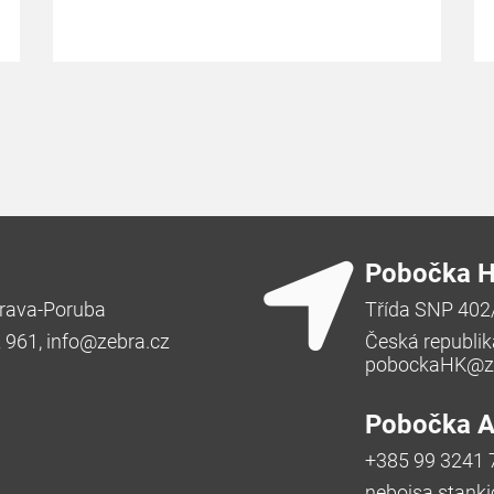
Pobočka H
rava-Poruba
Třída SNP 402
2 961,
info@zebra.cz
Česká republik
pobockaHK@ze
Pobočka Ad
+385 99 3241 
nebojsa.stank