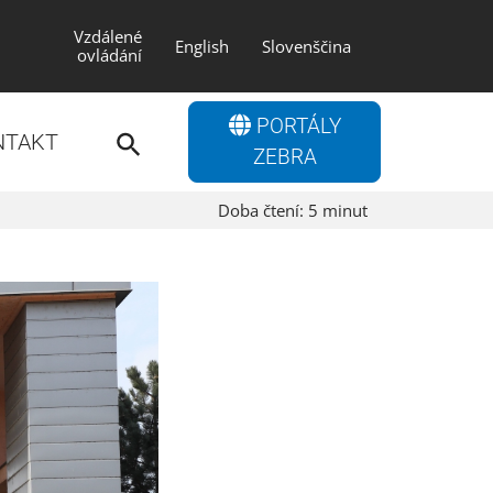
Vzdálené
English
Slovenščina
ovládání
Search
PORTÁLY
for:
NTAKT
Search Button
ZEBRA
Doba čtení:
5
minut