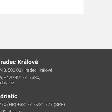
radec Králové
/48, 500 03 Hradec Králové
a, +420 491 615 380,
bra.cz
riatic
770 (HR) +381 61 6231 777 (SRB)
ic@zebra.cz