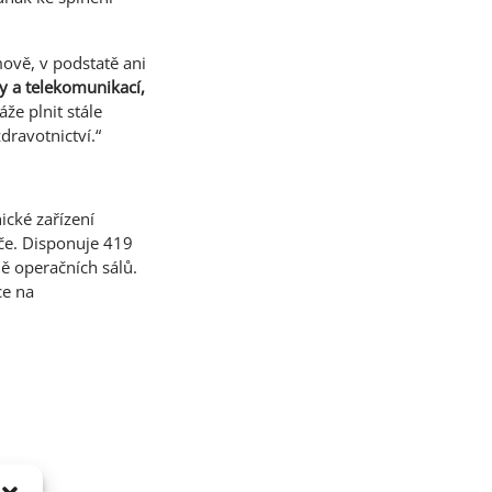
ově, v podstatě ani
y a telekomunikací,
že plnit stále
ravotnictví.“
ické zařízení
če. Disponuje 419
ně operačních sálů.
ce na