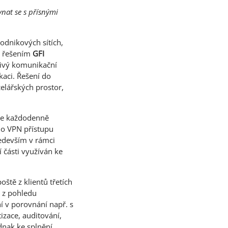
nat se s přísnými
podnikových sítích,
m řešením
GFI
hlivý komunikační
aci. Řešení do
elářských prostor,
 Je každodenně
ho VPN přístupu
ředevším v rámci
 části využíván ke
ště z klientů třetích
a z pohledu
 v porovnání např. s
izace, auditování,
dnak ke splnění