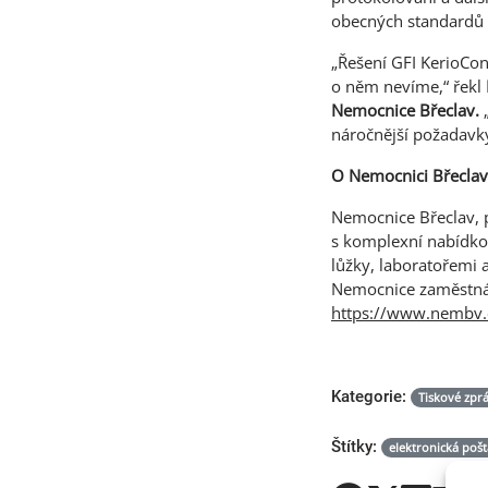
obecných standardů 
„Řešení GFI KerioCon
o něm nevíme,“ řekl
Nemocnice Břeclav.
„
náročnější požadavky
O Nemocnici Břeclav
Nemocnice Břeclav, p
s komplexní nabídkou
lůžky, laboratořemi a
Nemocnice zaměstnáv
https://www.nembv.
Kategorie:
Tiskové zpr
Štítky:
elektronická pošt