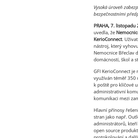
Vysoká úroveň zabezp
bezpečnostními předp
PRAHA, 7. listopadu
uvedla, že
Nemocnice
KerioConnect
. Uživa
nástroj, který vyho
Nemocnice Břeclav d
domácností, škol a st
GFI KerioConnect je 
využíván téměř 350 u
k poště pro klíčové 
administrativní komu
komunikaci mezi zamě
Hlavní přínosy řešen
stran jako např. Out
administrátorů, kte
open source produkty
protokolování a dalš