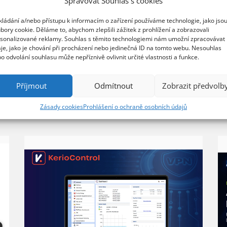
Spravovat Souhlas s cookies
kládání a/nebo přístupu k informacím o zařízení používáme technologie, jako jso
bory cookie. Děláme to, abychom zlepšili zážitek z prohlížení a zobrazovali
sonalizované reklamy. Souhlas s těmito technologiemi nám umožní zpracovávat
je, jako je chování při procházení nebo jedinečná ID na tomto webu. Nesouhlas
o odvolání souhlasu může nepříznivě ovlivnit určité vlastnosti a funkce.
Příjmout
Odmítnout
Zobrazit předvolb
Zásady cookies
Prohlášení o ochraně osobních údajů