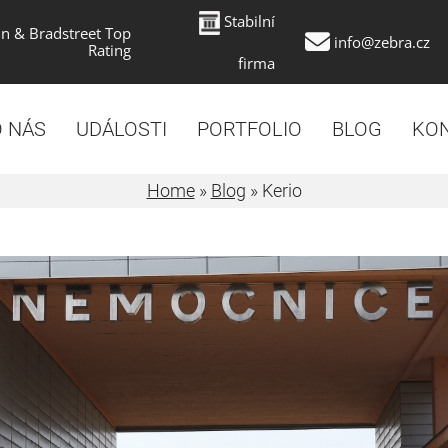
Stabilní
n & Bradstreet Top
info@zebra.cz
Rating
firma
 NÁS
UDÁLOSTI
PORTFOLIO
BLOG
KO
Home
»
Blog
»
Kerio