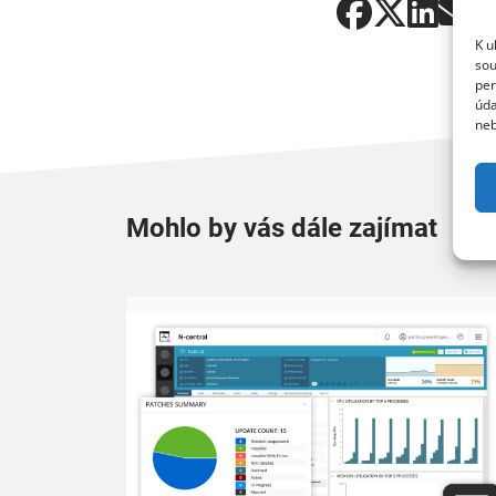
K u
sou
per
úda
neb
Mohlo by vás dále zajímat