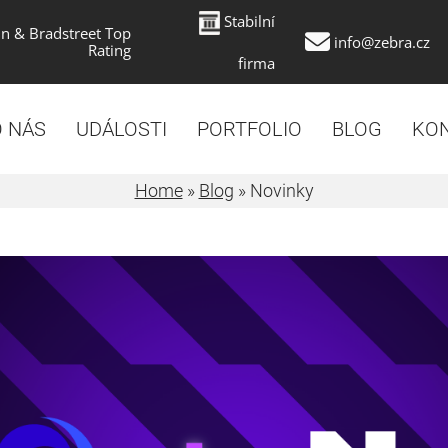
Stabilní
n & Bradstreet Top
info@zebra.cz
Rating
firma
 NÁS
UDÁLOSTI
PORTFOLIO
BLOG
KO
Home
»
Blog
»
Novinky