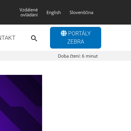
Vzdálené
English
Slovenščina
ovládání
Search
PORTÁLY
for:
NTAKT
Search Button
ZEBRA
Doba čtení:
6
minut