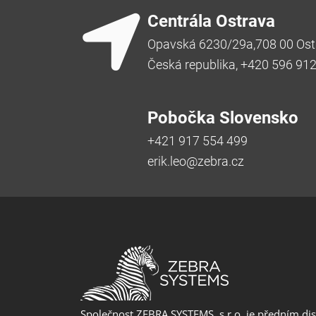
Centrála Ostrava
Opavská 6230/29a,708 00 Ost
Česká republika, +420 596 91
Pobočka Slovensko
+421 917 554 499
erik.leo@zebra.cz
Společnost ZEBRA SYSTEMS, s.r.o. je předním di