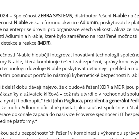
2024
– Společnost
ZEBRA SYSTEMS
, distributor řešení
N-able
na če
lečnost
N-able
získala formou akvizice
Adlumin
, poskytovatele pl
na enterprise úrovni pro organizace všech velikostí. Akvizice nav
stí Adlumin a N-able, které bylo zaměřeno na rozšířené možnosti
y detekce a reakce
(MDR).
ečnosti N-able hlouběji integrovat inovativní technologii společn
rmy N-able, která kombinuje řešení zabezpečení, správy koncový
technologií dovoluje N-able poskytovat detailnější přehled a mo
a tím posunout portfolio nástrojů kybernetické bezpečnosti N-abl
již delší dobu dávají najevo, že cloudová řešení XDR a MDR jsou p
ákazníky a uživatele klíčová – což nás utvrdilo v rozhodnutí spol
 nyní ji i odkoupit,“ řekl
John Pagliuca, prezident a generální ředi
že mohu Adlumin oficiálně přivítat jako součást společnosti N-abl
race dokonale zapadá do naší vize Ecoverse sjednocení IT bezpeč
ediné platformy.“
rokou sadu bezpečnostních řešení v kombinaci s výkonnou správ