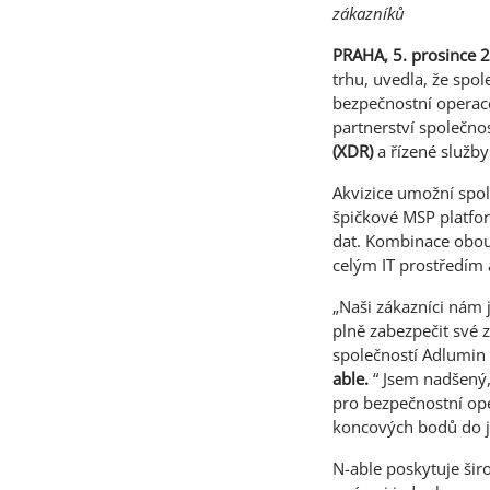
zákazníků
PRAHA, 5. prosince 
trhu, uvedla, že spo
bezpečnostní operace 
partnerství společno
(XDR)
a řízené služb
Akvizice umožní spol
špičkové MSP platfo
dat. Kombinace obou 
celým IT prostředím 
„Naši zákazníci nám 
plně zabezpečit své z
společností Adlumin a
able.
“ Jsem nadšený, 
pro bezpečnostní ope
koncových bodů do j
N-able poskytuje ši