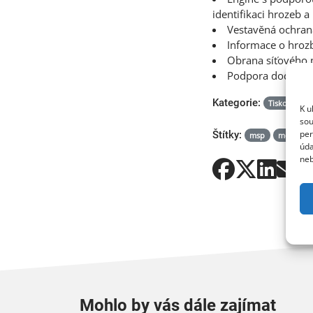
identifikaci hrozeb a
Vestavěná ochrana
Informace o hrozb
Obrana síťového p
Podpora dodržován
Kategorie:
Tiskové zpr
K u
sou
per
Štítky:
msp
mdr
s
úda
neb
Mohlo by vás dále zajímat