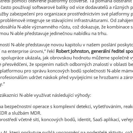
středí pomocí otevřené platformy Ecoverse. Ta pomáhá odstranit
ří často používají softwarové balíky od více dodavatelů a různých
lužby zabezpečení pro organizace prostřednictvím své platformy 
zproblémově integruje se stávajícími infrastrukturami. Od zahájení
 dosáhla N-able významného růstu, což dokazuje, že kombinace 
rmou N-able představuje jedinečnou nabídku na trhu.
ečností N-able představuje novou kapitolu v našem poslání posky
 na enterprise úrovni,“ řekl
Robert Johnston, generální ředitel sp
 spolupráce ukázala, jak obrovskou hodnotu můžeme společně vy
me přesvědčeni, že spojením našich odborných znalostí v oblasti 
 platformou pro správu koncových bodů společnosti N-able mám
ofesionálům udržet náskok před vyvíjejícími se hrozbami a zárov
y.“
zákazníci N-able využívat následující výhody:
a bezpečnostní operace s komplexní detekcí, vyšetřováním, reakc
 XDR a službám MDR.
prostředí včetně sítí, koncových bodů, identit, SaaS aplikací, veře
 AI, který poskytuje rychlá upozornění na podezřelé aktivity, co