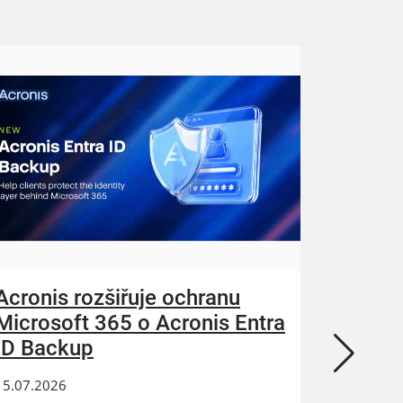
Acronis rozšiřuje ochranu
ZEBRA
Microsoft 365 o Acronis Entra
N-abl
ID Backup
kybern
15.07.2026
24.06.202