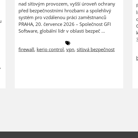
nad síťovým provozem, vyšší úroveň ochrany
před bezpečnostními hrozbami a spolehlivý
systém pro vzdálenou práci zaměstnanců
u
PRAHA, 20. července 2026 – Společnost GFI
Software, globální lídr v oblasti bezpeč ...
firewall
,
kerio control
,
vpn
,
síťová bezpečnost
,