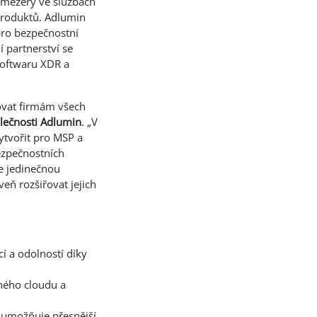
 mezery ve službách
 produktů. Adlumin
pro bezpečnostní
 partnerství se
softwaru XDR a
tovat firmám všech
olečnosti Adlumin
. „V
tvořit pro MSP a
bezpečnostních
e jedinečnou
eň rozšiřovat jejich
í a odolností díky
jného cloudu a
ž umožňuje přesnější