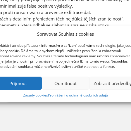
 minimalizuje false positive výsledky.
 proti ransomwaru a prevence exfiltrace dat.
ách s detailním přehledem těch nejdůležitějších zranitelností.
erimetru, která odhaluje slabiny a snižuje rizika útoku.
í předpisů pro všeobecné i specifické pracovní postupy.
Spravovat Souhlas s cookies
ávy
Novinky
N-able
kládání a/nebo přístupu k informacím o zařízení používáme technologie, jako jso
bory cookie. Děláme to, abychom zlepšili zážitek z prohlížení a zobrazovali
sonalizované reklamy. Souhlas s těmito technologiemi nám umožní zpracovávat
iem
xdr
je, jako je chování při procházení nebo jedinečná ID na tomto webu. Nesouhlas
o odvolání souhlasu může nepříznivě ovlivnit určité vlastnosti a funkce.
Příjmout
Odmítnout
Zobrazit předvolb
Zásady cookies
Prohlášení o ochraně osobních údajů