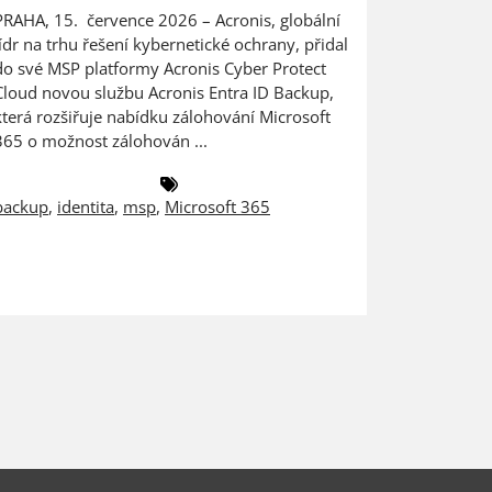
PRAHA, 15. července 2026 – Acronis, globální
Digitaliza
lídr na trhu řešení kybernetické ochrany, přidal
výrobce na
do své MSP platformy Acronis Cyber Protect
dat PRAHA
Cloud novou službu Acronis Entra ID Backup,
ZEBRA SYST
která rozšiřuje nabídku zálohování Microsoft
českém a 
365 o možnost zálohován ...
společnost
backup
,
identita
,
msp
,
Microsoft 365
antivirus
,