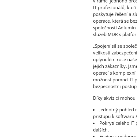
v rámci jednoho pro
IT profesionálů, kte
poskytuje řešení a s
operace, která se be
společností Adlumin
služeb MDR s platfo
„Spojení sil se spol
velikostí zabezpečení
uplynulém roce naše
jejich zákazníky. Js
operací s komplexní
možnost pomoci IT pr
bezpečnostní postup
Díky akvizici mohou 
Jednotný pohled n
přístupu k softwaru
Pokrytí celého IT 
dalších.
Engine s podporou