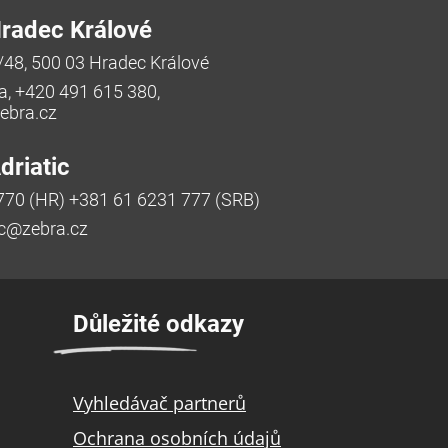
radec Králové
/48, 500 03 Hradec Králové
a, +420 491 615 380,
bra.cz
riatic
770 (HR) +381 61 6231 777 (SRB)
ic@zebra.cz
Důležité odkazy
Vyhledávač partnerů
Ochrana osobních údajů