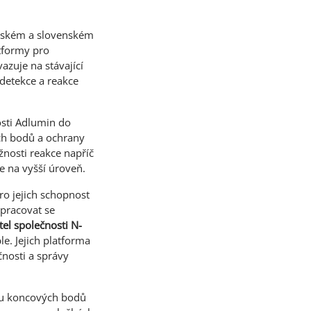
ském a slovenském
atformy pro
azuje na stávající
 detekce a reakce
osti Adlumin do
ch bodů a ochrany
žnosti reakce napříč
e na vyšší úroveň.
ro jejich schopnost
upracovat se
tel společnosti N-
e. Jejich platforma
nosti a správy
ou koncových bodů