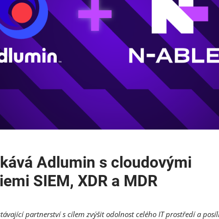
skává Adlumin s cloudovými
giemi SIEM, XDR a MDR
távající partnerství s cílem zvýšit odolnost celého IT prostředí a posí