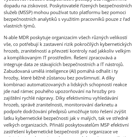
dopadu na ziskovost. Poskytovatelé řízených bezpečnostních
služeb (MSSP) mohou používat tuto platformu bez pomoci
bezpečnostních analytiků s využitím pracovníků pouze z řad
vlastních týmů.
N-able MDR poskytuje organizacím všech různých velikostí
vše, co potřebují k zastavení rizik pokročilých kybernetických
hrozeb, zranitelností a převzetí kontroly nad jakkoliv velkým
a komplikovaným IT prostředím. Řešení zpracovává a
integruje data ze stávajících bezpečnostních a IT nástrojů.
Zabudovaná umělá inteligence (AI) pomáhá odhalit i ty
hrozby, které běžně zůstanou bez povšimnutí. A díky
kombinaci automatizovaných a lidských schopností reakce
jde nad rámec pouhého upozorňování na hrozby pro
zajištění rychlé nápravy. Díky efektivnímu vyhledávání
hrozeb, správě zranitelnosti, monitorování darknetu a
podpoře dodržování předpisů umožňuje toto řešení zvýšit
laťku kybernetické bezpečnosti jak v malých, tak ve středně
velkých organizacích. Přináší poskytovatelům MSP efektivní
zastřešení kybernetické bezpečnosti pro organizace ve