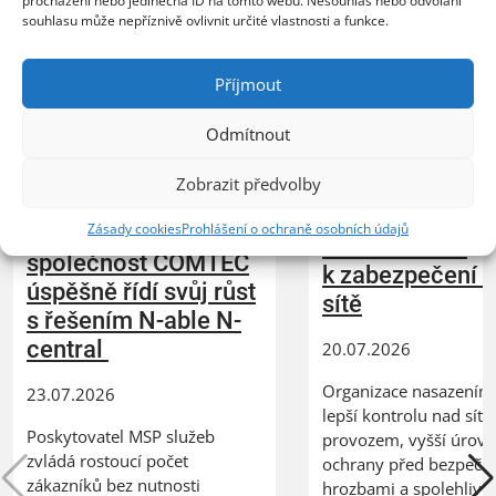
procházení nebo jedinečná ID na tomto webu. Nesouhlas nebo odvolání
souhlasu může nepříznivě ovlivnit určité vlastnosti a funkce.
Příjmout
Odmítnout
Zobrazit předvolby
XERTEC využívá
Zásady cookies
Prohlášení o ochraně osobních údajů
ZEBRA SYSTEMS:
Kerio Control
společnost COMTEC
k zabezpečení 
úspěšně řídí svůj růst
sítě
s řešením N-able N-
central
20.07.2026
Organizace nasazením 
23.07.2026
lepší kontrolu nad síť
Poskytovatel MSP služeb
provozem, vyšší úrov
zvládá rostoucí počet
ochrany před bezpečn
zákazníků bez nutnosti
hrozbami a spolehlivý