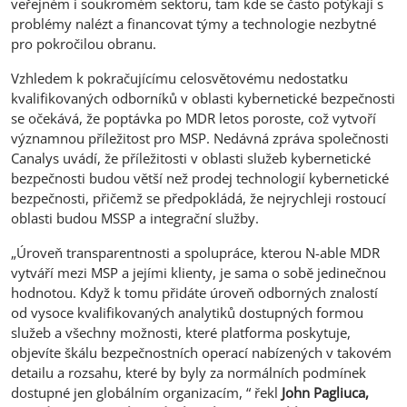
veřejném i soukromém sektoru, tam kde se často potýkají s
problémy nalézt a financovat týmy a technologie nezbytné
pro pokročilou obranu.
Vzhledem k pokračujícímu celosvětovému nedostatku
kvalifikovaných odborníků v oblasti kybernetické bezpečnosti
se očekává, že poptávka po MDR letos poroste, což vytvoří
významnou příležitost pro MSP. Nedávná zpráva společnosti
Canalys uvádí, že příležitosti v oblasti služeb kybernetické
bezpečnosti budou větší než prodej technologií kybernetické
bezpečnosti, přičemž se předpokládá, že nejrychleji rostoucí
oblasti budou MSSP a integrační služby.
„Úroveň transparentnosti a spolupráce, kterou N-able MDR
vytváří mezi MSP a jejími klienty, je sama o sobě jedinečnou
hodnotou. Když k tomu přidáte úroveň odborných znalostí
od vysoce kvalifikovaných analytiků dostupných formou
služeb a všechny možnosti, které platforma poskytuje,
objevíte škálu bezpečnostních operací nabízených v takovém
detailu a rozsahu, které by byly za normálních podmínek
dostupné jen globálním organizacím, “ řekl
John Pagliuca,