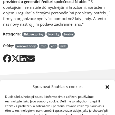
prezident a generální ředitel společnosti N-able
. “ S
opakujícími se a stále důmyslnějšími hrozbami, nárůstem
objemu regulací a četnými personálními problémy potřebují
firmy a organizace nyní více pomoci než kdy jindy. A tento
náš nový nástroj jim podává záchranné lano.“
Kategorie:
Tiskové zprávy
Novinky
N-able
Štítky:
koncové body
msp
edr
mdr
Spravovat Souhlas s cookies
K ukládání a/nebo přístupu k informacím o zařízení používáme
technologie, jako jsou soubory cookie. Děláme to, abychom zlepšili
zážitek z prohlížení a zobrazovali personalizované reklamy. Souhlas s
Mohlo by vás dále zajímat
těmito technologiemi nám umožní zpracovávat údaje, jako je chování při