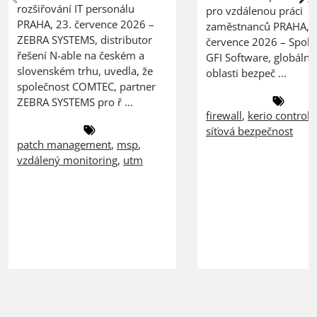
rozšiřování IT personálu
pro vzdálenou práci
PRAHA, 23. července 2026 –
zaměstnanců PRAHA, 2
ZEBRA SYSTEMS, distributor
července 2026 – Spole
řešení N-able na českém a
GFI Software, globální 
slovenském trhu, uvedla, že
oblasti bezpeč ...
společnost COMTEC, partner
ZEBRA SYSTEMS pro ř ...
firewall
,
kerio control
,
síťová bezpečnost
patch management
,
msp
,
vzdálený monitoring
,
utm