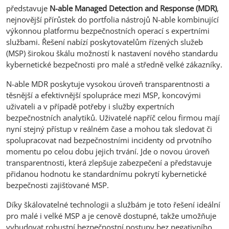
představuje
N-able Managed Detection and Response (MDR)
,
nejnovější přírůstek do portfolia nástrojů N-able kombinující
výkonnou platformu bezpečnostních operací s expertními
službami. Řešení nabízí poskytovatelům řízených služeb
(MSP) širokou škálu možností k nastavení nového standardu
kybernetické bezpečnosti pro malé a středně velké zákazníky.
N-able MDR poskytuje vysokou úroveň transparentnosti a
těsnější a efektivnější spolupráce mezi MSP, koncovými
uživateli a v případě potřeby i služby expertních
bezpečnostních analytiků. Uživatelé napříč celou firmou mají
nyní stejný přístup v reálném čase a mohou tak sledovat či
spolupracovat nad bezpečnostními incidenty od prvotního
momentu po celou dobu jejich trvání. Jde o novou úroveň
transparentnosti, která zlepšuje zabezpečení a představuje
přidanou hodnotu ke standardnímu pokrytí kybernetické
bezpečnosti zajišťované MSP.
Díky škálovatelné technologii a službám je toto řešení ideální
pro malé i velké MSP a je cenově dostupné, takže umožňuje
vybudovat robustní bezpečnostní postupy bez negativního