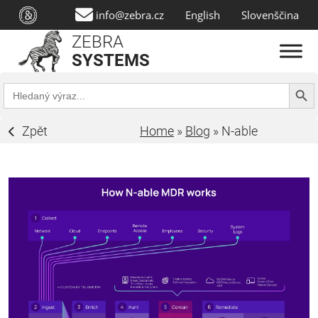
info@zebra.cz
English
Slovenščina
ZEBRA
SYSTEMS
Search Butt
Search
for:
Zpět
Home
»
Blog
»
N-able