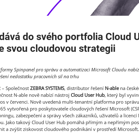
idává do svého portfolia Cloud
e svou cloudovou strategii
tformy Spinpanel pro správu a automatizaci Microsoft Cloudu nabíz
šení nedostatku pracovních sil na trhu
2
– Společnost
ZEBRA SYSTEMS
, distributor řešení
N-able
na české
lečnost N-able nově nabízí nástroj
Cloud User Hub
, který byl vyvi
etos v červenci. Nově uvedená multi-tenantní platforma pro správ
365 vytvořená pro poskytovatele cloudových řešení Microsoft (C
oningu, zabezpečení a správy všech zákazníků, uživatelů a licencí
u. Jako takový Cloud User Hub pomáhá přímým a nepřímým pos
nit a zvýšit ziskovost cloudového podnikání v prostředí Microsoft.