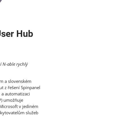
 User Hub
í N-able rychlý
m a slovenském
nut z řešení Spinpanel
u a automatizaci
SP) umožňuje
 Microsoft v jediném
kytovatelům služeb