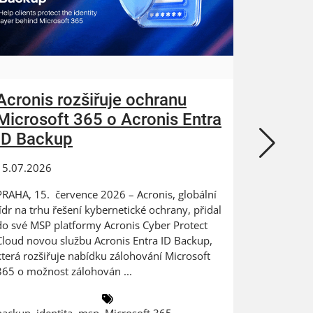
Acronis rozšiřuje ochranu
ZEBRA
Microsoft 365 o Acronis Entra
N-abl
ID Backup
kybern
15.07.2026
24.06.202
PRAHA, 15. července 2026 – Acronis, globální
Digitaliza
lídr na trhu řešení kybernetické ochrany, přidal
výrobce na
do své MSP platformy Acronis Cyber Protect
dat PRAHA
Cloud novou službu Acronis Entra ID Backup,
ZEBRA SYST
která rozšiřuje nabídku zálohování Microsoft
českém a 
365 o možnost zálohován ...
společnost
backup
,
identita
,
msp
,
Microsoft 365
antivirus
,