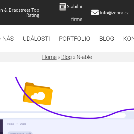
Stabilní
n & Bradstreet Top
info@zebra.cz
Rating
firma
 NÁS
UDÁLOSTI
PORTFOLIO
BLOG
KO
Home
»
Blog
»
N-able