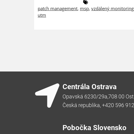
patch management
,
msp
,
vzdálený monitoring
utm
Centrála Ostrava
Opavská 6230/29a,708 00 Ost
Česká republika, +420 596 91
Pobočka Slovensko