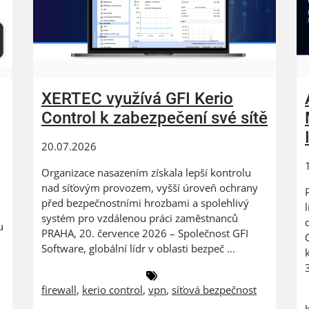
XERTEC využívá GFI Kerio
Control k zabezpečení své sítě
20.07.2026
Organizace nasazením získala lepší kontrolu
nad síťovým provozem, vyšší úroveň ochrany
před bezpečnostními hrozbami a spolehlivý
systém pro vzdálenou práci zaměstnanců
u
PRAHA, 20. července 2026 – Společnost GFI
Software, globální lídr v oblasti bezpeč ...
firewall
,
kerio control
,
vpn
,
síťová bezpečnost