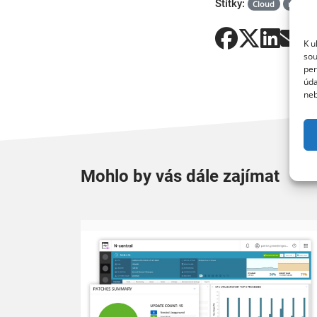
Štítky:
Cloud
msp
K u
sou
per
úda
neb
Mohlo by vás dále zajímat