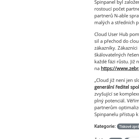
Spinpanel byl založe
rostoucí počet partn
partnerů N-able spra
malých a středních 
Cloud User Hub pomů
sil a přechod do clo
zákazníky. Zákazníci
škálovatelných řešen
každé fázi růstu. Ji
na
https://www.zebr
„Cloud již není jen sl
generální ředitel spo
zvyšující se komplex
plný potenciál. Věří
partnerům optimaliz
Spinpanelu přístup k 
Kategorie:
Tiskové zpr