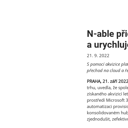
N-able př
a urychluj
21. 9. 2022
S pomocí akvizice pla
přechod na cloud a ře
PRAHA, 21. září 202
trhu, uvedla, že spo
získaného akvizicí l
prostředí Microsoft 
automatizaci provisi
konsolidovaném hub
zjednodušit, zefektiv