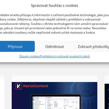
automatizace
Microsoft 365
Spravovat Souhlas s cookies
kládání a/nebo přístupu k informacím o zařízení používáme technologie, jako jso
bory cookie. Děláme to, abychom zlepšili zážitek z prohlížení a zobrazovali
sonalizované reklamy. Souhlas s těmito technologiemi nám umožní zpracovávat
je, jako je chování při procházení nebo jedinečná ID na tomto webu. Nesouhlas
o odvolání souhlasu může nepříznivě ovlivnit určité vlastnosti a funkce.
Příjmout
Odmítnout
Zobrazit předvolb
Zásady cookies
Prohlášení o ochraně osobních údajů