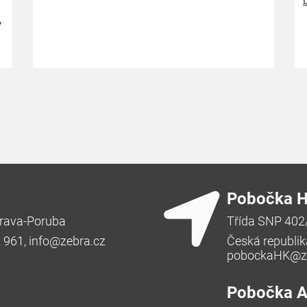
,
Pobočka H
rava-Poruba
Třída SNP 402
2 961,
info@zebra.cz
Česká republik
pobockaHK@ze
Pobočka Ad