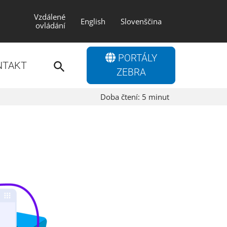
Vzdálené
English
Slovenščina
ovládání
Search
PORTÁLY
for:
NTAKT
Search Button
ZEBRA
Doba čtení:
5
minut