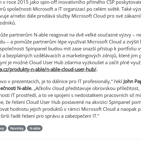
n v roce 2015 jako spin-off inovativního přímého CSP poskytovatel
erů společnosti Microsoft a IT organizací po celém světě. Také v
vuje a/nebo dále prodává služby Microsoft Cloud pro své zákazn
podniků.
že partnerům N-able reagovat na dvě velké současné výzvy – n
udu – a pomůže partnerům lépe využívat Microsoft Cloud a zvýšit
 společnosti Spinpanel budou mít zase snazší přístup k portfoliu 
í a bezplatných vzdělávacích a marketingových zdrojů, které ji
ž nyní je možné Cloud User Hub zdarma vyzkoušet a začít plně využí
a.cz/produkty-n-able/n-able-cloud-user-hub/
.
ovo v prezentacích, je to dálnice pro IT profesionály,“ řekl
John Pag
lečnosti N-able.
„Ačkoliv cloud představuje obrovskou příležitost, 
nosti IT prostředí, a to ve spojení s nedostatkem pracovních sil 
me, že řešení Cloud User Hub postavené na akvizici Spinpanel p
ovat hodnotu jejich produktů v rámci Microsoft Cloud a naopak
širší řadě řešení pro správu a zabezpečení IT.”
ávy
Novinky
N-able