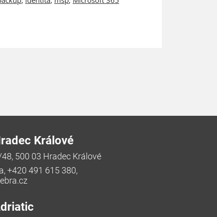
radec Králové
/48, 500 03 Hradec Králové
a, +420 491 615 380,
bra.cz
riatic