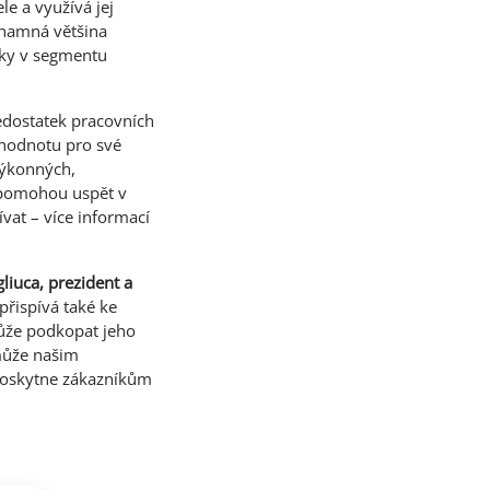
e a využívá jej
ýznamná většina
íky v segmentu
edostatek pracovních
 hodnotu pro své
výkonných,
m pomohou uspět v
vat – více informací
liuca, prezident a
přispívá také ke
může podkopat jeho
omůže našim
 poskytne zákazníkům