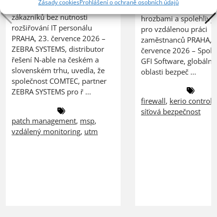
Zásady cookies
Prohlášení o ochraně osobních údajů
zvládá rostoucí počet
ochrany před bezpečn
zákazníků bez nutnosti
hrozbami a spolehlivý
rozšiřování IT personálu
pro vzdálenou práci
PRAHA, 23. července 2026 –
zaměstnanců PRAHA, 2
ZEBRA SYSTEMS, distributor
července 2026 – Spole
řešení N-able na českém a
GFI Software, globální 
slovenském trhu, uvedla, že
oblasti bezpeč ...
společnost COMTEC, partner
ZEBRA SYSTEMS pro ř ...
firewall
,
kerio control
,
síťová bezpečnost
patch management
,
msp
,
vzdálený monitoring
,
utm