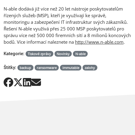
N-able dodává již více než 20 let nástroje poskytovatelům
řízených služeb (MSP), kteří je využívají ke správě,
monitoringu a zabezpečení IT infrastruktur svých zákazníků.
Řešení N-able využívá přes 25 000 MSP poskytovatelů pro
správu více než 500 000 firemních sítí a 8 milionů koncových
bodů. Více informací naleznete na
http://www.n-able.com
.
Kategorie:
Tiskové zprávy
Novinky
N-able
Štítky:
backup
ransomware
immutable
zalohy