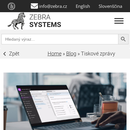
info@zebra.cz
English
Slovenščina
ZEBRA
SYSTEMS
Search Butt
Search
for:
Zpět
Home
»
Blog
»
Tiskové zprávy