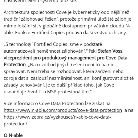
nastavení celého systému úložiště.
Architektura společnosti Cove je kyberneticky odolnější než
tradiční zálohovací řešení, protože primární úložiště záloh je
mimo lokální síť v globálně dostupném privátním cloudu N-
able. Funkce Fortified Copies přidává další vrstvu ochrany.
„S technologií Fortified Copies jsme v podstatě
automatizovali neměnnost zálohování,“ řekl
Stefan Voss,
viceprezident pro produktový management pro Cove Data
Protection
. „Na rozdíl od jiných řešení není třeba nic
spravovat. Není třeba se rozhodovat, která zařízení nebo
zdroje dat si zaslouží nezměnitelnost, ani konfigurovat složité
zásady uchovávání. Je to další příklad toho, jak Cove
usnadňuje život IT a MSP profesionálům.“
Více informací o Cove Data Protection lze získat na
https://www.n-able.com/products/cove-data-protection
a na
https://www.zebra.cz/vyzkouset/n-able-cove-data-
protection/
.
O N-able