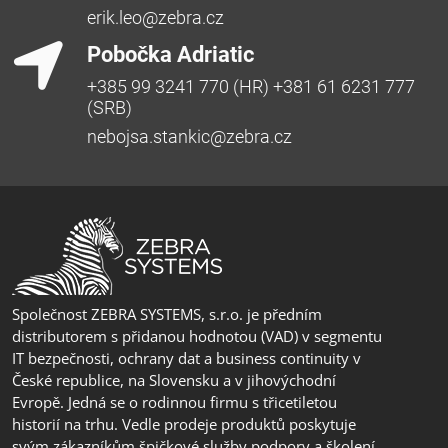
erik.leo@zebra.cz
Pobočka Adriatic
+385 99 3241 770 (HR) +381 61 6231 777
(SRB)
nebojsa.stankic@zebra.cz
Společnost ZEBRA SYSTEMS, s.r.o. je předním
distributorem s přidanou hodnotou (VAD) v segmentu
IT bezpečnosti, ochrany dat a business continuity v
České republice, na Slovensku a v jihovýchodní
Evropě. Jedná se o rodinnou firmu s třicetiletou
historií na trhu. Vedle prodeje produktů poskytuje
svým zákazníkům špičkové služby podpory a školení.