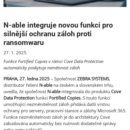
N-able integruje novou funkci pro
silnější ochranu záloh proti
ransomwaru
27. 1. 2025
Funkce Fortified Copies v rámci Cove Data Protection
automaticky
poskytuje
neměnnost záloh
PRAHA, 27. ledna 2025
– Společnost
ZEBRA SYSTEMS
,
distributor řešení
N-able
na českém a slovenském trhu,
uvedla, že společnost
N-able
integrovala do produktu
Cove
Data Protection
funkci
Fortified Copies.
S touto funkcí
umožňující nezměnitelnost záloh přidává další vrstvu
ochrany pro servery, pracovní stanice a zálohy Microsoft 365.
Funkce nezměnitelnosti záloh je do architektury Cove
zabudována automaticky bez nutnosti dodatečné správy
nebo extra nákladů.