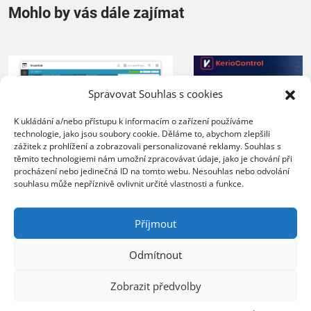
Mohlo by vás dále zajímat
Spravovat Souhlas s cookies
K ukládání a/nebo přístupu k informacím o zařízení používáme
technologie, jako jsou soubory cookie. Děláme to, abychom zlepšili
zážitek z prohlížení a zobrazovali personalizované reklamy. Souhlas s
těmito technologiemi nám umožní zpracovávat údaje, jako je chování při
XERTEC využívá
procházení nebo jedinečná ID na tomto webu. Nesouhlas nebo odvolání
ZEBRA SYSTEMS:
Kerio Control
souhlasu může nepříznivě ovlivnit určité vlastnosti a funkce.
společnost COMTEC
k zabezpečení 
úspěšně řídí svůj růst
sítě
Příjmout
s řešením N-able N-
central
20.07.2026
Odmítnout
Organizace nasazením 
23.07.2026
Zobrazit předvolby
lepší kontrolu nad síť
Poskytovatel MSP služeb
provozem, vyšší úrov