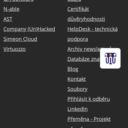
N-able
Certifikát
AST
důvěryhodnosti
Company (Un)Hacked
HelpDesk - technická
Simeon Cloud
podpora
Virtuozzo
Archiv newsletterů
Databáze znalostí
Blog
Kontakt
Soubory
Přihlásit k odběru
LinkedIn
Přeměna - Projekt