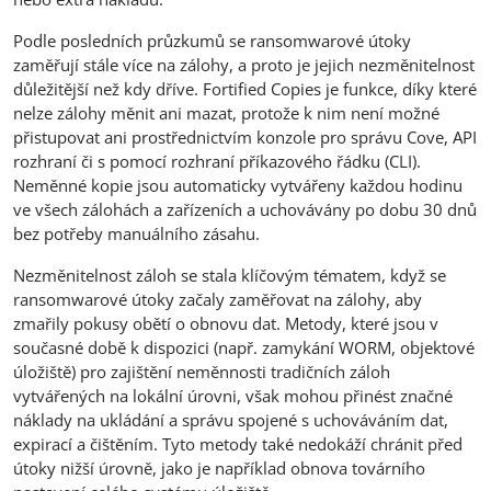
Podle posledních průzkumů se ransomwarové útoky
zaměřují stále více na zálohy, a proto je jejich nezměnitelnost
důležitější než kdy dříve. Fortified Copies je funkce, díky které
nelze zálohy měnit ani mazat, protože k nim není možné
přistupovat ani prostřednictvím konzole pro správu Cove, API
rozhraní či s pomocí rozhraní příkazového řádku (CLI).
Neměnné kopie jsou automaticky vytvářeny každou hodinu
ve všech zálohách a zařízeních a uchovávány po dobu 30 dnů
bez potřeby manuálního zásahu.
Nezměnitelnost záloh se stala klíčovým tématem, když se
ransomwarové útoky začaly zaměřovat na zálohy, aby
zmařily pokusy obětí o obnovu dat. Metody, které jsou v
současné době k dispozici (např. zamykání WORM, objektové
úložiště) pro zajištění neměnnosti tradičních záloh
vytvářených na lokální úrovni, však mohou přinést značné
náklady na ukládání a správu spojené s uchováváním dat,
expirací a čištěním. Tyto metody také nedokáží chránit před
útoky nižší úrovně, jako je například obnova továrního