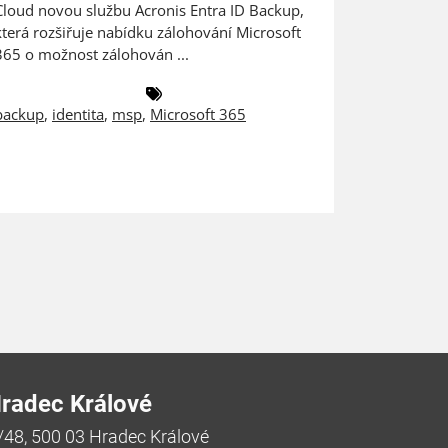
Cloud novou službu Acronis Entra ID Backup,
ZEBRA SYST
která rozšiřuje nabídku zálohování Microsoft
českém a 
365 o možnost zálohován ...
společnost
backup
,
identita
,
msp
,
Microsoft 365
antivirus
,
radec Králové
/48, 500 03 Hradec Králové