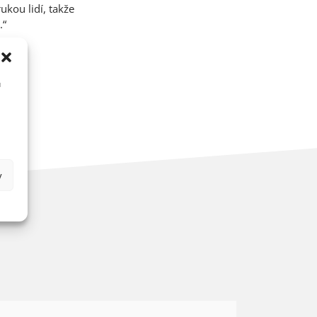
ukou lidí, takže
.“
u
y