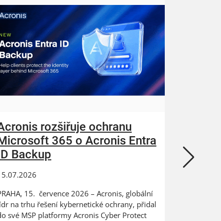
Acronis rozšiřuje ochranu
ZEBRA
Microsoft 365 o Acronis Entra
N-abl
ID Backup
kybern
15.07.2026
24.06.202
PRAHA, 15. července 2026 – Acronis, globální
Digitaliza
lídr na trhu řešení kybernetické ochrany, přidal
výrobce na
do své MSP platformy Acronis Cyber Protect
dat PRAHA