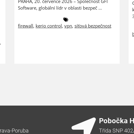
PRAHA, 20. července 2026 – Společnost GFI
Software, globální lídr v oblasti bezpeč ...
firewall
,
kerio control
,
vpn
,
síťová bezpečnost
,
Pobočka H
rava-Poruba
Třída SNP 402