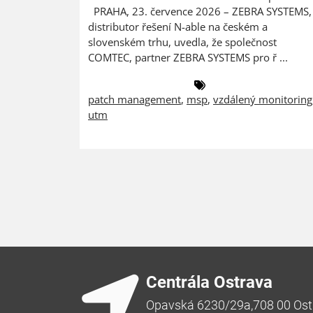
PRAHA, 23. července 2026 – ZEBRA SYSTEMS,
distributor řešení N-able na českém a
slovenském trhu, uvedla, že společnost
COMTEC, partner ZEBRA SYSTEMS pro ř ...
patch management
,
msp
,
vzdálený monitoring
utm
Centrála Ostrava
Opavská 6230/29a,708 00 Ost