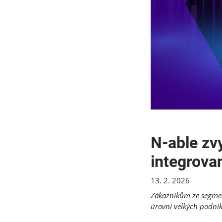
N‑able zv
integrova
13. 2. 2026
Zákazníkům ze segmen
úrovni velkých podni