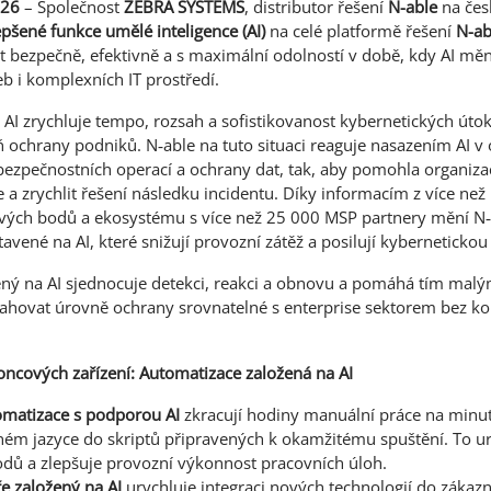
026
– Společnost
ZEBRA SYSTEMS
, distributor řešení
N-able
na čes
epšené funkce umělé inteligence (AI)
na celé platformě řešení
N-ab
t bezpečně, efektivně a s maximální odolností v době, kdy AI mě
b i komplexních IT prostředí.
AI zrychluje tempo, rozsah a sofistikovanost kybernetických útoků
ochrany podniků. N‑able na tuto situaci reaguje nasazením AI v 
bezpečnostních operací a ochrany dat, tak, aby pomohla organizac
 a zrychlit řešení následku incidentu. Díky informacím z více než
ých bodů a ekosystému s více než 25 000 MSP partnery mění N‑
avené na AI, které snižují provozní zátěž a posilují kybernetickou
ený na AI sjednocuje detekci, reakci a obnovu a pomáhá tím mal
hovat úrovně ochrany srovnatelné s enterprise sektorem bez ko
oncových zařízení: Automatizace založená na AI
omatizace s podporou AI
zkracují hodiny manuální práce na minuty
ném jazyce do skriptů připravených k okamžitému spuštění. To u
dů a zlepšuje provozní výkonnost pracovních úloh.
ře založený na AI
urychluje integraci nových technologií do zákaz