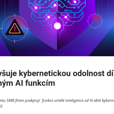
yšuje kybernetickou odolnost d
ným AI funkcím
tu SMB firem poskytují funkce umělé inteligence od N
‑
able kybern
ků