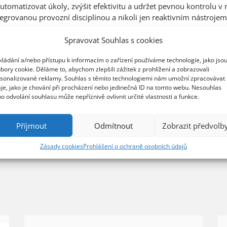
tomatizovat úkoly, zvýšit efektivitu a udržet pevnou kontrolu v r
tegrovanou provozní disciplínou a nikoli jen reaktivním nástrojem
ávy
Novinky
N-able
Spravovat Souhlas s cookies
kládání a/nebo přístupu k informacím o zařízení používáme technologie, jako jso
pečnost
AI
umělá inteligence
automatizace
bory cookie. Děláme to, abychom zlepšili zážitek z prohlížení a zobrazovali
sonalizované reklamy. Souhlas s těmito technologiemi nám umožní zpracovávat
je, jako je chování při procházení nebo jedinečná ID na tomto webu. Nesouhlas
o odvolání souhlasu může nepříznivě ovlivnit určité vlastnosti a funkce.
Příjmout
Odmítnout
Zobrazit předvolb
Zásady cookies
Prohlášení o ochraně osobních údajů