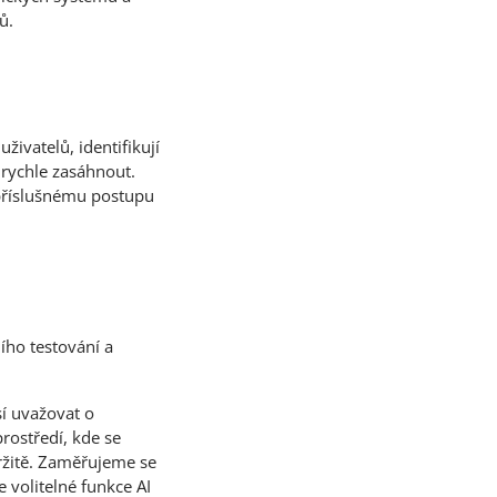
ů.
uživatelů, identifikují
 rychle zasáhnout.
k příslušnému postupu
ího testování a
í uvažovat o
prostředí, kde se
ržitě. Zaměřujeme se
 volitelné funkce AI