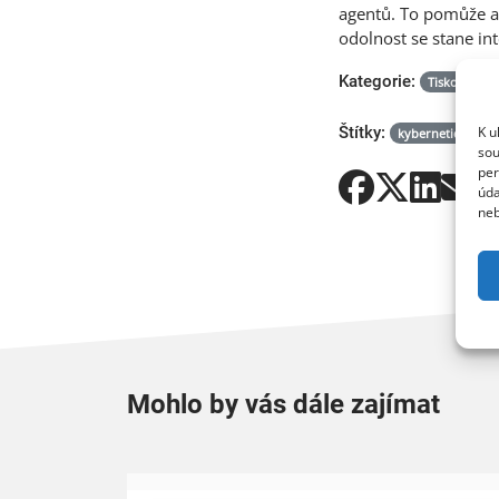
agentů. To pomůže au
odolnost se stane in
Kategorie:
Tiskové zpr
K u
Štítky:
kybernetická bez
sou
per
úda
neb
Mohlo by vás dále zajímat