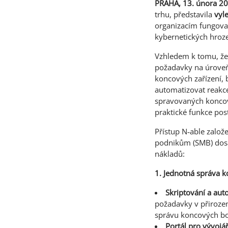
PRAHA, 13. února 2
trhu, představila
vyl
organizacím fungova
kybernetických hroze
Vzhledem k tomu, že 
požadavky na úroveň 
koncových zařízení, 
automatizovat reakce
spravovaných koncov
praktické funkce post
Přístup N‑able založ
podnikům (SMB) dosa
nákladů:
1. Jednotná správa k
Skriptování a aut
požadavky v přiroze
správu koncových bo
Portál pro vývojá