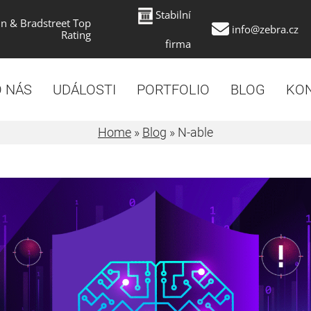
Stabilní
n & Bradstreet Top
info@zebra.cz
Rating
firma
 NÁS
UDÁLOSTI
PORTFOLIO
BLOG
KO
Home
»
Blog
»
N-able