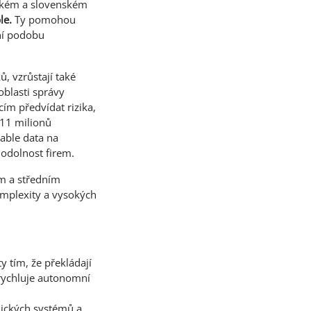
kém a slovenském
le.
Ty pomohou
ní podobu
, vzrůstají také
oblasti správy
ím předvídat rizika,
 11 milionů
able data na
 odolnost firem.
ým a středním
mplexity a vysokých
 tím, že překládají
rychluje autonomní
nických systémů a