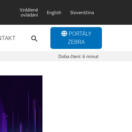
Vzdálené
English
Slovenščina
ovládání
Search
PORTÁLY
for:
NTAKT
Search Button
ZEBRA
Doba čtení:
6
minut