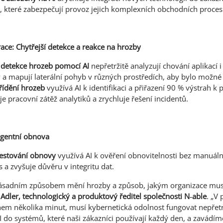
an, které zabezpečují provoz jejich komplexních obchodních proces
ace: Chytřejší detekce a reakce na hrozby
 detekce hrozeb pomocí AI
nepřetržitě analyzují chování aplikací i 
 a mapují laterální pohyb v různých prostředích, aby bylo možné
řídění hrozeb
využívá AI k identifikaci a přiřazení 90 % výstrah 
je pracovní zátěž analytiků a zrychluje řešení incidentů.
ligentní obnova
estování obnovy
využívá AI k ověření obnovitelnosti bez manuáln
s a zvyšuje důvěru v integritu dat.
zásadním způsobem mění hrozby a způsob, jakým organizace mus
Adler, technologický a produktový ředitel společnosti N
‑
able
. „V 
hem několika minut, musí kybernetická odolnost fungovat nepřet
I do systémů, které naši zákazníci používají každý den, a zavádíme