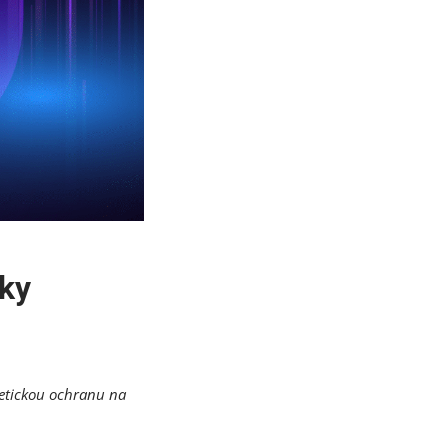
íky
etickou ochranu na