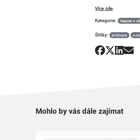
Více zde
.
Kategorie:
Napsali o n
Štítky:
archivace
e-ma
Mohlo by vás dále zajímat