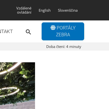
Vzdálené
English
Slovenščina
ovládání
Search
PORTÁLY
for:
NTAKT
Search Button
ZEBRA
Doba čtení:
4
minuty