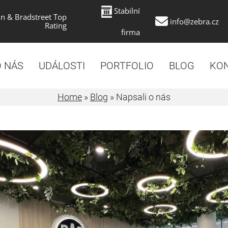
Stabilní
n & Bradstreet Top
info@zebra.cz
Rating
firma
 NÁS
UDÁLOSTI
PORTFOLIO
BLOG
KO
Home
»
Blog
»
Napsali o nás