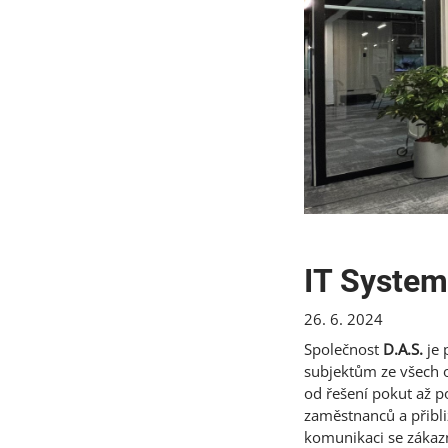
IT System
26. 6. 2024
Společnost
D.A.S.
je
subjektům ze všech o
od řešení pokut až p
zaměstnanců a přibli
komunikaci se zákaz