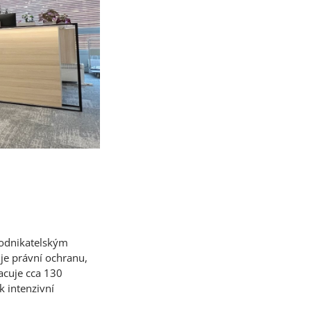
podnikatelským
je právní ochranu,
acuje cca 130
k intenzivní