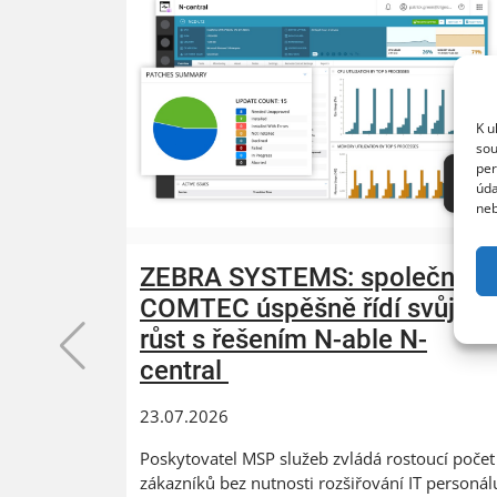
K u
sou
per
úda
neb
ZEBRA SYSTEMS: společnost
COMTEC úspěšně řídí svůj
růst s řešením N-able N-
central
23.07.2026
Poskytovatel MSP služeb zvládá rostoucí počet
zákazníků bez nutnosti rozšiřování IT personál