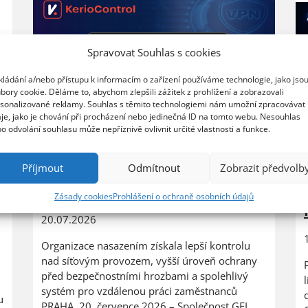
Spravovat Souhlas s cookies
kládání a/nebo přístupu k informacím o zařízení používáme technologie, jako jso
bory cookie. Děláme to, abychom zlepšili zážitek z prohlížení a zobrazovali
sonalizované reklamy. Souhlas s těmito technologiemi nám umožní zpracovávat
je, jako je chování při procházení nebo jedinečná ID na tomto webu. Nesouhlas
o odvolání souhlasu může nepříznivě ovlivnit určité vlastnosti a funkce.
Příjmout
Odmítnout
Zobrazit předvolb
XERTEC využívá GFI Kerio
Control k zabezpečení své sítě
Zásady cookies
Prohlášení o ochraně osobních údajů
20.07.2026
Organizace nasazením získala lepší kontrolu
nad síťovým provozem, vyšší úroveň ochrany
před bezpečnostními hrozbami a spolehlivý
systém pro vzdálenou práci zaměstnanců
u
PRAHA, 20. července 2026 – Společnost GFI