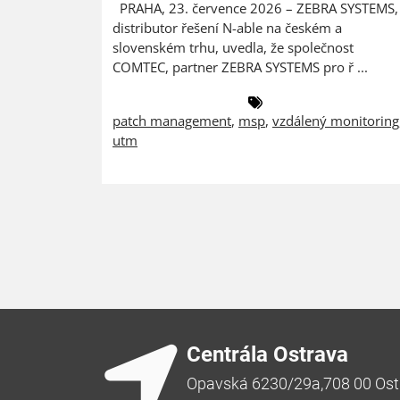
PRAHA, 23. července 2026 – ZEBRA SYSTEMS,
distributor řešení N-able na českém a
slovenském trhu, uvedla, že společnost
COMTEC, partner ZEBRA SYSTEMS pro ř ...
patch management
,
msp
,
vzdálený monitoring
utm
Centrála Ostrava
Opavská 6230/29a,708 00 Ost