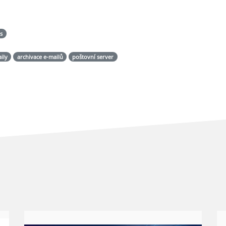
ás
ily
archivace e-mailů
poštovní server