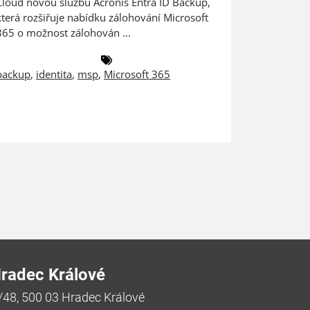
Cloud novou službu Acronis Entra ID Backup,
ZEBRA SYST
která rozšiřuje nabídku zálohování Microsoft
českém a 
365 o možnost zálohován ...
společnost
backup
,
identita
,
msp
,
Microsoft 365
antivirus
,
radec Králové
/48, 500 03 Hradec Králové