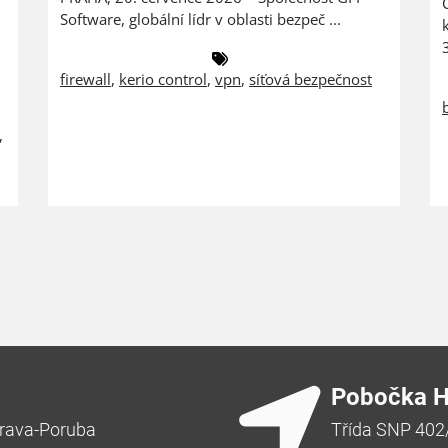
Software, globální lídr v oblasti bezpeč ...
firewall
,
kerio control
,
vpn
,
síťová bezpečnost
,
Pobočka H
rava-Poruba
Třída SNP 402