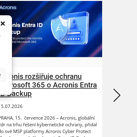
u
y
Acronis rozšiřuje ochranu
ZEBRA
Microsoft 365 o Acronis Entra
N-abl
ID Backup
kybern
15.07.2026
24.06.202
PRAHA, 15. července 2026 – Acronis, globální
Digitaliza
lídr na trhu řešení kybernetické ochrany, přidal
výrobce na
do své MSP platformy Acronis Cyber Protect
dat PRAHA