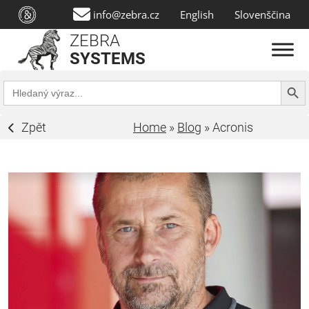
info@zebra.cz
English
Slovenščina
ZEBRA
SYSTEMS
Search Butt
Search
for:
Zpět
Home
»
Blog
»
Acronis