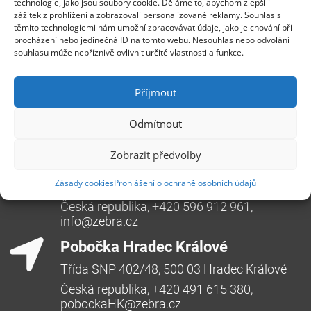
technologie, jako jsou soubory cookie. Děláme to, abychom zlepšili
zážitek z prohlížení a zobrazovali personalizované reklamy. Souhlas s
těmito technologiemi nám umožní zpracovávat údaje, jako je chování při
procházení nebo jedinečná ID na tomto webu. Nesouhlas nebo odvolání
souhlasu může nepříznivě ovlivnit určité vlastnosti a funkce.
Příjmout
Odmítnout
Zobrazit předvolby
Centrála Ostrava
Zásady cookies
Prohlášení o ochraně osobních údajů
Opavská 6230/29a,708 00 Ostrava-Poruba
Česká republika, +420 596 912 961,
info@zebra.cz
Pobočka Hradec Králové
Třída SNP 402/48, 500 03 Hradec Králové
Česká republika, +420 491 615 380,
pobockaHK@zebra.cz