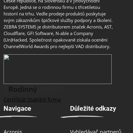
České republice, na Slovensku a v jihovýchodní
Evropě. Jedná se o rodinnou firmu s třicetiletou
historií na trhu. Vedle prodeje produktů poskytuje
svým zákazníkům špičkové služby podpory a školení.
ZEBRA SYSTEMS je distributorem značek Acronis, AST,
Cloudflare, GFI Software, N-able a Company
(Un)Hacked. Společnost opakovaně získala ocenění
ChannelWorld Awards pro nejlepší VAD distributory.
Certifikát Stabilní firma
Navigace
Důležité odkazy
Acronis
Vyhledávač partnerů