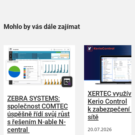
Mohlo by vás dále zajímat
XERTEC využívá
ZEBRA SYSTEMS:
Kerio Control
společnost COMTEC
k zabezpečení 
úspěšně řídí svůj růst
sítě
s řešením N-able N-
central
20.07.2026