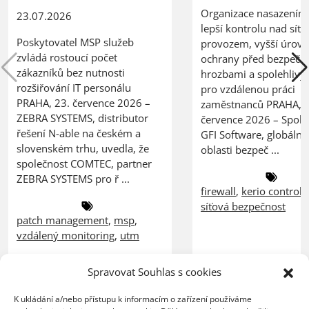
Organizace nasazením 
23.07.2026
lepší kontrolu nad síť
Poskytovatel MSP služeb
provozem, vyšší úrov
zvládá rostoucí počet
ochrany před bezpečn
zákazníků bez nutnosti
hrozbami a spolehlivý
rozšiřování IT personálu
pro vzdálenou práci
PRAHA, 23. července 2026 –
zaměstnanců PRAHA, 2
ZEBRA SYSTEMS, distributor
července 2026 – Spole
řešení N-able na českém a
GFI Software, globální 
slovenském trhu, uvedla, že
oblasti bezpeč ...
společnost COMTEC, partner
ZEBRA SYSTEMS pro ř ...
firewall
,
kerio control
,
síťová bezpečnost
patch management
,
msp
,
vzdálený monitoring
,
utm
Spravovat Souhlas s cookies
K ukládání a/nebo přístupu k informacím o zařízení používáme