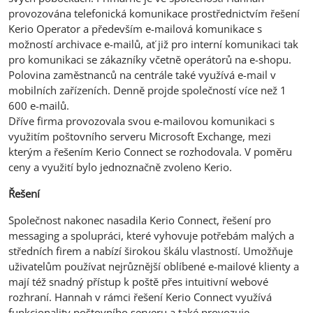
provozována telefonická komunikace prostřednictvím řešení
Kerio Operator a především e-mailová komunikace s
možností archivace e-mailů, ať již pro interní komunikaci tak
pro komunikaci se zákazníky včetně operátorů na e-shopu.
Polovina zaměstnanců na centrále také využívá e-mail v
mobilních zařízeních. Denně projde společností více než 1
600 e-mailů.
Dříve firma provozovala svou e-mailovou komunikaci s
využitím poštovního serveru Microsoft Exchange, mezi
kterým a řešením Kerio Connect se rozhodovala. V poměru
ceny a využití bylo jednoznačně zvoleno Kerio.
Řešení
Společnost nakonec nasadila Kerio Connect, řešení pro
messaging a spolupráci, které vyhovuje potřebám malých a
středních firem a nabízí širokou škálu vlastností. Umožňuje
uživatelům používat nejrůznější oblíbené e-mailové klienty a
mají též snadný přístup k poště přes intuitivní webové
rozhraní. Hannah v rámci řešení Kerio Connect využívá
funkcionality poštovního serveru a také provozuje