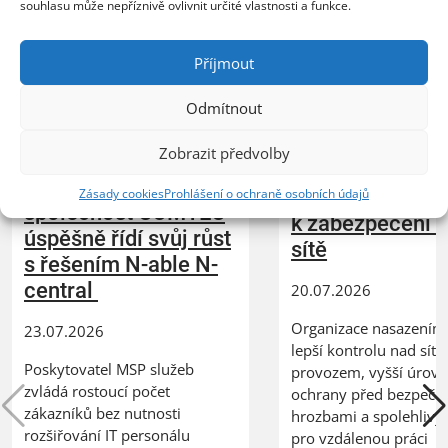
souhlasu může nepříznivě ovlivnit určité vlastnosti a funkce.
Příjmout
Odmítnout
Zobrazit předvolby
XERTEC využívá
ZEBRA SYSTEMS:
Kerio Control
Zásady cookies
Prohlášení o ochraně osobních údajů
společnost COMTEC
k zabezpečení 
úspěšně řídí svůj růst
sítě
s řešením N-able N-
central
20.07.2026
Organizace nasazením 
23.07.2026
lepší kontrolu nad síť
Poskytovatel MSP služeb
provozem, vyšší úrov
zvládá rostoucí počet
ochrany před bezpečn
zákazníků bez nutnosti
hrozbami a spolehlivý
rozšiřování IT personálu
pro vzdálenou práci