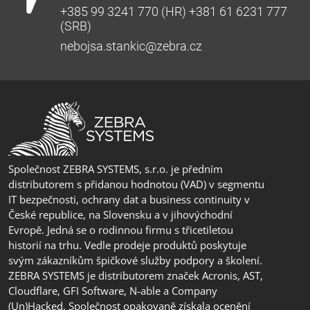
+385 99 3241 770 (HR) +381 61 6231 777
(SRB)
nebojsa.stankic@zebra.cz
Společnost ZEBRA SYSTEMS, s.r.o. je předním
distributorem s přidanou hodnotou (VAD) v segmentu
IT bezpečnosti, ochrany dat a business continuity v
České republice, na Slovensku a v jihovýchodní
Evropě. Jedná se o rodinnou firmu s třicetiletou
historií na trhu. Vedle prodeje produktů poskytuje
svým zákazníkům špičkové služby podpory a školení.
ZEBRA SYSTEMS je distributorem značek Acronis, AST,
Cloudflare, GFI Software, N-able a Company
(Un)Hacked. Společnost opakovaně získala ocenění