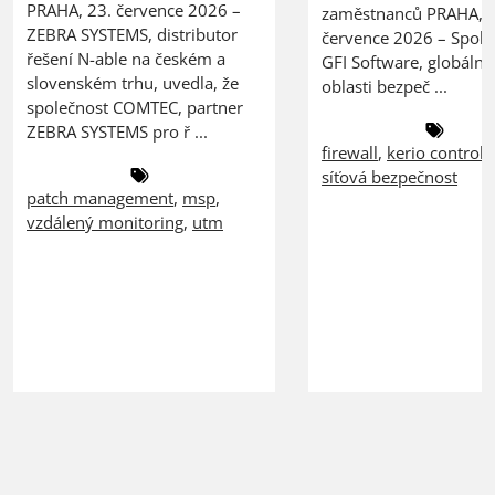
PRAHA, 23. července 2026 –
zaměstnanců PRAHA, 2
ZEBRA SYSTEMS, distributor
července 2026 – Spole
řešení N-able na českém a
GFI Software, globální 
slovenském trhu, uvedla, že
oblasti bezpeč ...
společnost COMTEC, partner
ZEBRA SYSTEMS pro ř ...
firewall
,
kerio control
,
síťová bezpečnost
patch management
,
msp
,
vzdálený monitoring
,
utm