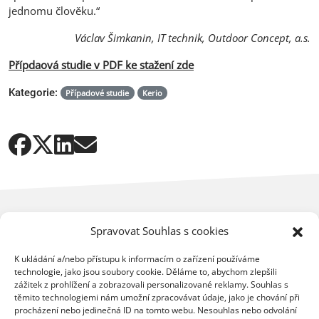
jednomu člověku.“
Václav Šimkanin, IT technik, Outdoor Concept, a.s.
Přípdaová studie v PDF ke stažení zde
Kategorie:
Případové studie
Kerio
Spravovat Souhlas s cookies
K ukládání a/nebo přístupu k informacím o zařízení používáme
technologie, jako jsou soubory cookie. Děláme to, abychom zlepšili
Mohlo by vás dále zajímat
zážitek z prohlížení a zobrazovali personalizované reklamy. Souhlas s
těmito technologiemi nám umožní zpracovávat údaje, jako je chování při
procházení nebo jedinečná ID na tomto webu. Nesouhlas nebo odvolání