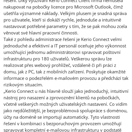
řešení. Díky využívání Kerio Connect Client firma nemusela
nakupovat na pobočky licence pro Microsoft Outlook, čímž
ušetřila významné náklady. Velkým plusem je snadná správa
pro uživatele, kteří si dokáží rychle, jednoduše a intuitivně
nastavovat potřebné parametry s tím, že se pak mohou zcela
věnovat své hlavní pracovní činnosti.
Také z pohledu administrace řešení je Kerio Connect velmi
jednoduché a efektivní a IT personál oceňuje jeho výkonnost
umožňující jednomu administrátorovi spravovat poštovní
infrastrukturu pro 180 uživatelů. Veškerou správu lze
realizovat přes webový prohlížeč, vzdáleně či při práci z
domu, jak z PC, tak z mobilních zařízení. Poskytuje okamžité
informace o podezřelém e-mailovém provozu a předchází tak
rizikovým situacím.
„Kerio Connect u nás hlavně slouží jako jednoduchý, intuitivní
nástroj pro nasazení a zprovoznění klientů na pobočkách,
včetně veškerých možných uživatelských nastavení. Co vidím
jako nejdůležitější, je bezproblémová spolupráce s doménou,
účty na doméně se importují automaticky. Tyto vlastnosti
řešení v kombinaci s bezporuchovým provozem umožňují
spravovat kompletní e-mailovou infrastrukturu v podstatě