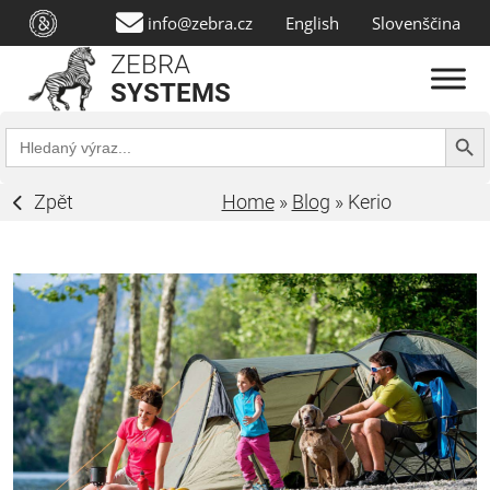
info@zebra.cz
English
Slovenščina
ZEBRA
SYSTEMS
Search Butt
Search
for:
Zpět
Home
»
Blog
»
Kerio